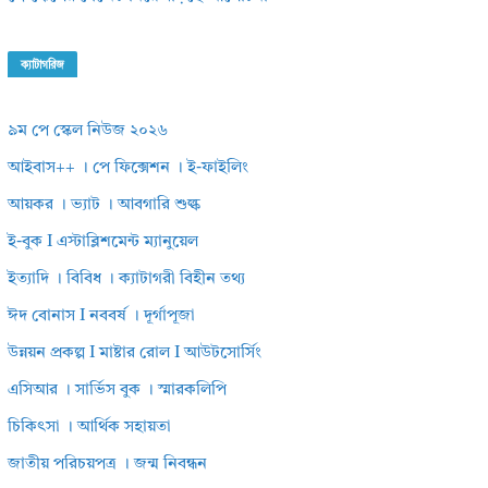
ক্যাটাগরিজ
৯ম পে স্কেল নিউজ ২০২৬
আইবাস++ । পে ফিক্সেশন । ই-ফাইলিং
আয়কর । ভ্যাট । আবগারি শুল্ক
ই-বুক I এস্টাব্লিশমেন্ট ম্যানুয়েল
ইত্যাদি । বিবিধ । ক্যাটাগরী বিহীন তথ্য
ঈদ বোনাস I নববর্ষ । দূর্গাপূজা
উন্নয়ন প্রকল্প I মাষ্টার রোল I আউটসোর্সিং
এসিআর । সার্ভিস বুক । স্মারকলিপি
চিকিৎসা । আর্থিক সহায়তা
জাতীয় পরিচয়পত্র । জন্ম নিবন্ধন