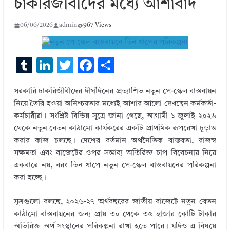
চাকরিজীবীদের মধ্যে আশাবাদ
06/06/2026
admin
967 Views
T
Li
T
F
S
u
n
w
ac
h
সরকারি চাকরিজীবীদের দীর্ঘদিনের প্রত্যাশিত নতুন পে-স্কেল বাস্তবায়ন
m
k
it
e
ar
নিয়ে তৈরি হওয়া অনিশ্চয়তার মধ্যেই আশার আলো দেখছেন কর্মকর্তা-
bl
e
te
b
e
কর্মচারীরা। সংশ্লিষ্ট বিভিন্ন সূত্রে জানা গেছে, আগামী ১ জুলাই ২০২৬
r
dI
r
o
থেকে নতুন বেতন কাঠামো কার্যকরের একটি প্রাথমিক রূপরেখা চূড়ান্ত
করার কাজ চলছে। দেশের বর্তমান অর্থনৈতিক বাস্তবতা, রাজস্ব
n
o
সক্ষমতা এবং বাজেটের ওপর সম্ভাব্য অতিরিক্ত চাপ বিবেচনায় নিয়ে
k
একবারে নয়, বরং তিন ধাপে নতুন পে-স্কেল বাস্তবায়নের পরিকল্পনা
করা হচ্ছে।
সূত্রগুলো বলছে, ২০২৬-২৭ অর্থবছরের জাতীয় বাজেটে নতুন বেতন
কাঠামো বাস্তবায়নের জন্য প্রায় ৩০ থেকে ৩৫ হাজার কোটি টাকার
অতিরিক্ত অর্থ সংস্থানের পরিকল্পনা রাখা হতে পারে। যদিও এ বিষয়ে