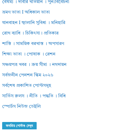
বৈষম্য । দাবীর খতিয়ান । পুন:বিবেচনা
ভ্রমণ ভাতা I অধিকাল ভাতা
যানবাহন I জ্বালানি সুবিধা । মনিহারি
রোগ ব্যাধি । চিকিৎসা। প্রতিকার
শাস্তি । সাময়িক বরখাস্ত । অপসারণ
শিক্ষা ভাতা । পোষাক । রেশন
সঞ্চয়পত্র খবর । ক্রয় সীমা । নগদায়ন
সর্বজনীন পেনশন স্কিম ২০২৬
সর্বশেষ প্রকাশিত পোস্টসমূহ
সার্ভিস রুলস । নীতি । পদ্ধতি । বিধি
স্পোর্টস নিউজ ডেইলি
জনপ্রিয় পোস্টগু দেখুন