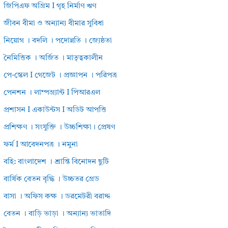
জিপিএফ অগ্রিম I গৃহ নির্মাণ ঋণ
জীবন বীমা ও অন্যান্য বীমার সুবিধা
নিয়োগ । বদলি । পদোন্নতি । জ্যেষ্ঠতা
নৈমিত্তিক । অর্জিত । মাতৃত্বকালীন
পে-স্কেল I গেজেট । প্রজ্ঞাপন । পরিপত্র
পেনশন । লাম্পগ্র্যান্ট I পিআরএল
প্রশাসন I একাউন্টস I অডিট আপত্তি
প্রশিক্ষণ । সংযুক্তি । উচ্চশিক্ষা। প্রেষণ
ফর্ম I আবেদনপত্র । নমুনা
বহি: বাংলাদেশ । শ্রান্তি বিনোদন ছুটি
বার্ষিক বেতন বৃদ্ধি । উচ্চতর গ্রেড
বাসা । অফিস কক্ষ । ডরমেটরী বরাদ্দ
বেতন । বাড়ি ভাড়া । অন্যান্য ভাতাদি