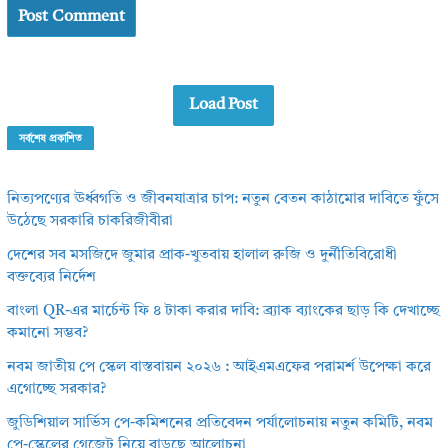
Load Post
সর্বশেষ প্রকাশিত
নিত্যপণ্যের ঊর্ধ্বগতি ও জীবনযাত্রার চাপ: নতুন বেতন কাঠামোর দাবিতে ফুঁসে
উঠেছে সরকারি চাকরিজীবীরা
দেশের সব মসজিদে জুমার প্রাক-খুতবায় হালাল রুজি ও দুর্নীতিবিরোধী
বক্তব্যের নির্দেশ
বাংলা QR-এর মার্চেন্ট ফি ৪ টাকা করার দাবি: ব্র্যাক ব্যাংকের ছাড় কি দেখাচ্ছে
কমানো সম্ভব?
নবম জাতীয় পে স্কেল বাস্তবায়ন ২০২৬ : আইএমএফের পরামর্শ উপেক্ষা করে
এগোচ্ছে সরকার?
জুডিশিয়াল সার্ভিস পে-কমিশনের প্রতিবেদন পর্যালোচনায় নতুন কমিটি, নবম
পে-স্কেলের গেজেট নিয়ে বাড়ছে আলোচনা