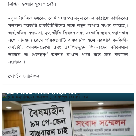
নিশ্চিত হওয়ার সুযোগ নেই।
তবুও দীর্ঘ এক দশকের বেশি সময় পর নতুন বেতন কাঠামো কার্যকরের
সম্ভাবনা সরকারি চাকরিজীবীদের মধ্যে নতুন আশার সঞ্চার করেছে।
অর্থনৈতিক সক্ষমতা, মূল্যস্ফীতি নিয়ন্ত্রণ এবং সরকারি ব্যয় ব্যবস্থাপনার
সঙ্গে সামঞ্জস্য রেখে পরিকল্পনাটি বাস্তবায়িত হলে সরকারি কর্মকর্তা-
কর্মচারী, পেনশনভোগী এবং এমপিওভুক্ত শিক্ষকদের জীবনমান
উন্নয়নে তা গুরুত্বপূর্ণ অবদান রাখতে পারে বলে মনে করছেন
সংশ্লিষ্টরা।
← Previous
সোর্স: বাংলাভিশন
ভূমি মন্ত্রণালয়ের কর্মকর্তাদের সম্পদ বিবরণী জমা: দুর্নীতি
রোধে আরও কার্যকর ব্যবস্থার দাবি