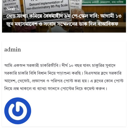
Next →
গ্রেড সংখ্যা কমিয়ে বৈষম্যহীন ৯ম পে-স্কেল দাবি: আগামী ১৩
জুন মহাসমাবেশ ও সংবাদ সম্মেলনের ডাক দিল বাআবিকফ
admin
আমি একজন সরকারী চাকরিজীবি। দীর্ঘ ১০ বছর যাবৎ চাকুরির সুবাদে
সরকারি চাকরি বিধি বিধান নিয়ে পড়াশুনা করছি। বিএসআর ব্লগে সরকারি
আদেশ, গেজেট, প্রজ্ঞাপন ও পরিপত্র পোস্ট করা হয়। এ ব্লগের কোন পোস্ট
নিয়ে প্রশ্ন থাকলে বা ব্যাখ্যা জানতে পোস্টের নিচে কমেন্ট করুন।