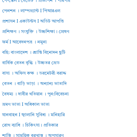
পে-স্কেল I গেজেট । প্রজ্ঞাপন । পরিপত্র
পেনশন । লাম্পগ্র্যান্ট I পিআরএল
প্রশাসন I একাউন্টস I অডিট আপত্তি
প্রশিক্ষণ । সংযুক্তি । উচ্চশিক্ষা। প্রেষণ
ফর্ম I আবেদনপত্র । নমুনা
বহি: বাংলাদেশ । শ্রান্তি বিনোদন ছুটি
বার্ষিক বেতন বৃদ্ধি । উচ্চতর গ্রেড
বাসা । অফিস কক্ষ । ডরমেটরী বরাদ্দ
বেতন । বাড়ি ভাড়া । অন্যান্য ভাতাদি
বৈষম্য । দাবীর খতিয়ান । পুন:বিবেচনা
ভ্রমণ ভাতা I অধিকাল ভাতা
যানবাহন I জ্বালানি সুবিধা । মনিহারি
রোগ ব্যাধি । চিকিৎসা। প্রতিকার
শাস্তি । সাময়িক বরখাস্ত । অপসারণ