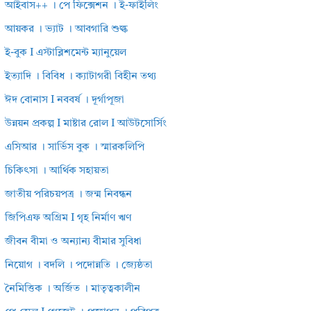
আইবাস++ । পে ফিক্সেশন । ই-ফাইলিং
আয়কর । ভ্যাট । আবগারি শুল্ক
ই-বুক I এস্টাব্লিশমেন্ট ম্যানুয়েল
ইত্যাদি । বিবিধ । ক্যাটাগরী বিহীন তথ্য
ঈদ বোনাস I নববর্ষ । দূর্গাপূজা
উন্নয়ন প্রকল্প I মাষ্টার রোল I আউটসোর্সিং
এসিআর । সার্ভিস বুক । স্মারকলিপি
চিকিৎসা । আর্থিক সহায়তা
জাতীয় পরিচয়পত্র । জন্ম নিবন্ধন
জিপিএফ অগ্রিম I গৃহ নির্মাণ ঋণ
জীবন বীমা ও অন্যান্য বীমার সুবিধা
নিয়োগ । বদলি । পদোন্নতি । জ্যেষ্ঠতা
নৈমিত্তিক । অর্জিত । মাতৃত্বকালীন