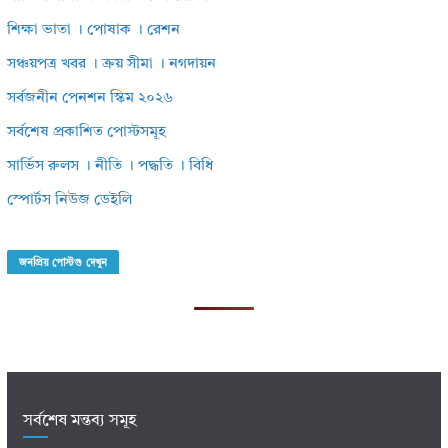
শিক্ষা ভাতা । পোষাক । রেশন
সঞ্চয়পত্র খবর । ক্রয় সীমা । নগদায়ন
সর্বজনীন পেনশন স্কিম ২০২৬
সর্বশেষ প্রকাশিত পোস্টসমূহ
সার্ভিস রুলস । নীতি । পদ্ধতি । বিধি
স্পোর্টস নিউজ ডেইলি
জনপ্রিয় পোস্টগু দেখুন
সর্বশেষ মন্তব্য সমূহ