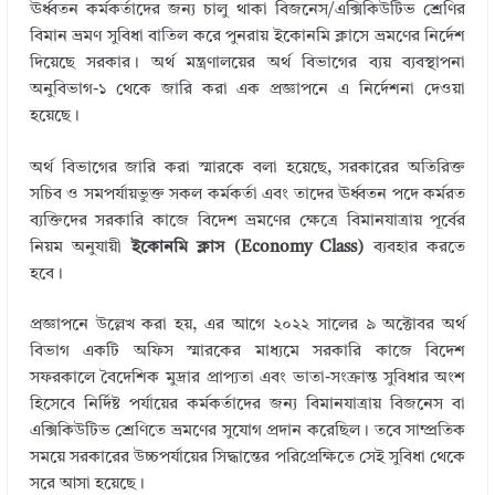
ঊর্ধ্বতন কর্মকর্তাদের জন্য চালু থাকা বিজনেস/এক্সিকিউটিভ শ্রেণির
bl
e
te
b
e
বিমান ভ্রমণ সুবিধা বাতিল করে পুনরায় ইকোনমি ক্লাসে ভ্রমণের নির্দেশ
r
dI
r
o
দিয়েছে সরকার। অর্থ মন্ত্রণালয়ের অর্থ বিভাগের ব্যয় ব্যবস্থাপনা
অনুবিভাগ-১ থেকে জারি করা এক প্রজ্ঞাপনে এ নির্দেশনা দেওয়া
n
o
হয়েছে।
k
অর্থ বিভাগের জারি করা স্মারকে বলা হয়েছে, সরকারের অতিরিক্ত
সচিব ও সমপর্যায়ভুক্ত সকল কর্মকর্তা এবং তাদের ঊর্ধ্বতন পদে কর্মরত
ব্যক্তিদের সরকারি কাজে বিদেশ ভ্রমণের ক্ষেত্রে বিমানযাত্রায় পূর্বের
নিয়ম অনুযায়ী
ইকোনমি ক্লাস (Economy Class)
ব্যবহার করতে
হবে।
প্রজ্ঞাপনে উল্লেখ করা হয়, এর আগে ২০২২ সালের ৯ অক্টোবর অর্থ
বিভাগ একটি অফিস স্মারকের মাধ্যমে সরকারি কাজে বিদেশ
সফরকালে বৈদেশিক মুদ্রার প্রাপ্যতা এবং ভাতা-সংক্রান্ত সুবিধার অংশ
হিসেবে নির্দিষ্ট পর্যায়ের কর্মকর্তাদের জন্য বিমানযাত্রায় বিজনেস বা
এক্সিকিউটিভ শ্রেণিতে ভ্রমণের সুযোগ প্রদান করেছিল। তবে সাম্প্রতিক
সময়ে সরকারের উচ্চপর্যায়ের সিদ্ধান্তের পরিপ্রেক্ষিতে সেই সুবিধা থেকে
সরে আসা হয়েছে।