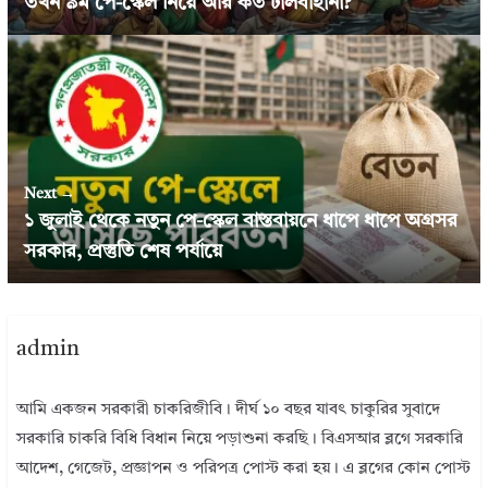
তখন ৯ম পে-স্কেল নিয়ে আর কত টালবাহানা?
Next →
১ জুলাই থেকে নতুন পে-স্কেল বাস্তবায়নে ধাপে ধাপে অগ্রসর
সরকার, প্রস্তুতি শেষ পর্যায়ে
admin
আমি একজন সরকারী চাকরিজীবি। দীর্ঘ ১০ বছর যাবৎ চাকুরির সুবাদে
সরকারি চাকরি বিধি বিধান নিয়ে পড়াশুনা করছি। বিএসআর ব্লগে সরকারি
আদেশ, গেজেট, প্রজ্ঞাপন ও পরিপত্র পোস্ট করা হয়। এ ব্লগের কোন পোস্ট