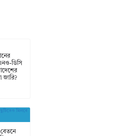
ঠানের
উএনও-ডিসি
 আদেশের
না জারি?
ড় বেতনে