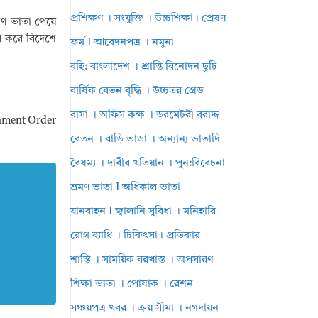
প্রশিক্ষণ । সংযুক্তি । উচ্চশিক্ষা। প্রেষণ
াণ ভাতা পেয়ে
তর করে বিদেশে
ফর্ম I আবেদনপত্র । নমুনা
বহি: বাংলাদেশ । শ্রান্তি বিনোদন ছুটি
বার্ষিক বেতন বৃদ্ধি । উচ্চতর গ্রেড
বাসা । অফিস কক্ষ । ডরমেটরী বরাদ্দ
ernment Order
বেতন । বাড়ি ভাড়া । অন্যান্য ভাতাদি
বৈষম্য । দাবীর খতিয়ান । পুন:বিবেচনা
ভ্রমণ ভাতা I অধিকাল ভাতা
যানবাহন I জ্বালানি সুবিধা । মনিহারি
রোগ ব্যাধি । চিকিৎসা। প্রতিকার
শাস্তি । সাময়িক বরখাস্ত । অপসারণ
শিক্ষা ভাতা । পোষাক । রেশন
সঞ্চয়পত্র খবর । ক্রয় সীমা । নগদায়ন