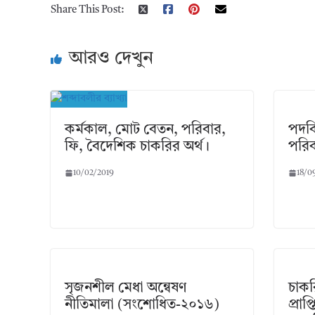
Share This Post:
আরও দেখুন
কর্মকাল, মোট বেতন, পরিবার,
পদবি
ফি, বৈদেশিক চাকরির অর্থ।
পরিব
10/02/2019
18/0
সৃজনশীল মেধা অন্বেষণ
চাকর
নীতিমালা (সংশোধিত-২০১৬)
প্রা