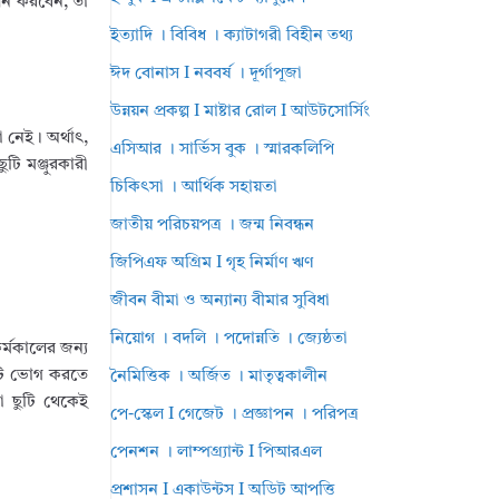
ালন করবেন, তা
ইত্যাদি । বিবিধ । ক্যাটাগরী বিহীন তথ্য
ঈদ বোনাস I নববর্ষ । দূর্গাপূজা
উন্নয়ন প্রকল্প I মাষ্টার রোল I আউটসোর্সিং
 নেই। অর্থাৎ,
এসিআর । সার্ভিস বুক । স্মারকলিপি
ুটি মঞ্জুরকারী
চিকিৎসা । আর্থিক সহায়তা
জাতীয় পরিচয়পত্র । জন্ম নিবন্ধন
জিপিএফ অগ্রিম I গৃহ নির্মাণ ঋণ
জীবন বীমা ও অন্যান্য বীমার সুবিধা
নিয়োগ । বদলি । পদোন্নতি । জ্যেষ্ঠতা
র্মকালের জন্য
ছুটি ভোগ করতে
নৈমিত্তিক । অর্জিত । মাতৃত্বকালীন
া ছুটি থেকেই
পে-স্কেল I গেজেট । প্রজ্ঞাপন । পরিপত্র
পেনশন । লাম্পগ্র্যান্ট I পিআরএল
প্রশাসন I একাউন্টস I অডিট আপত্তি