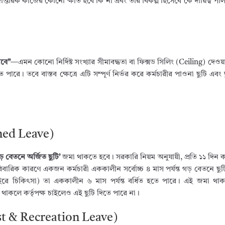
তে দাপ্তরিক কাজের কোনো ক্ষতি হবে কি না এবং তার বিকল্প হিসেবে কে দায়িত্ব প
াবে”
—এমন কোনো নির্দিষ্ট সংখ্যার সীমাবদ্ধতা বা ফিক্সড সিলিং (Ceiling) দেওয়া
ারে। তবে বাস্তব ক্ষেত্রে এটি সম্পূর্ণ নির্ভর করে কর্মচারীর পাওনা ছুটি এবং ছ
arned Leave)
ড় বেতনে অর্জিত ছুটি’
জমা থাকতে হবে। সরকারি নিয়ম অনুযায়ী, প্রতি ১১ দিন ক
রিবারিক কারণে একজন কর্মচারী এককালীন সর্বোচ্চ ৪ মাস পর্যন্ত গড় বেতনে 
 বাইরে চিকিৎসা) তা এককালীন ৬ মাস পর্যন্ত বর্ধিত হতে পারে। এই জমা থাক
য থাকলে কর্তৃপক্ষ চাইলেও এই ছুটি দিতে পারে না।
(Rest & Recreation Leave)