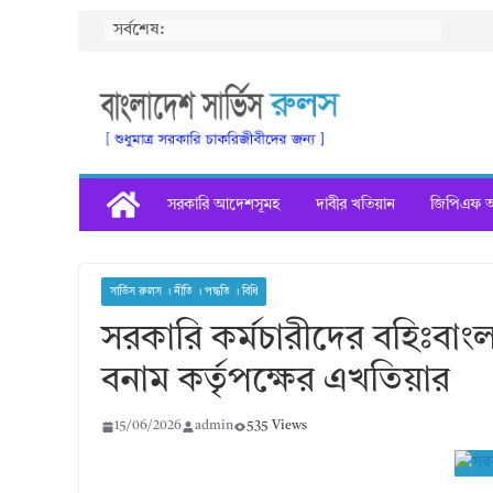
Skip
সর্বশেষ:
to
content
সরকারি আদেশসূমহ
দাবীর খতিয়ান
জিপিএফ অগ
সার্ভিস রুলস । নীতি । পদ্ধতি । বিধি
সরকারি কর্মচারীদের বহিঃবা
বনাম কর্তৃপক্ষের এখতিয়ার
15/06/2026
admin
535 Views