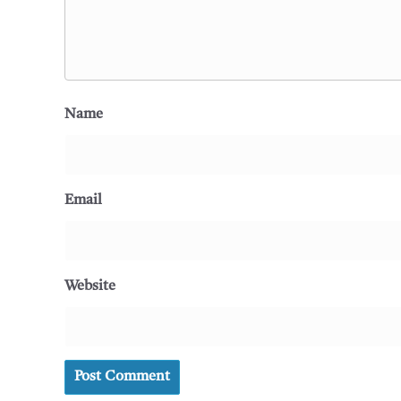
Name
Email
Website