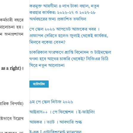
করমুক্ত আয়সীমা ৪ লাখ টাকা বহাল, নতুন
করহার কার্যকর: ২০২৬-২৭ ও ২০২৭-২৮
অর্থবছরের জন্য প্রকাশিত তফসিল
র্মচারী বছরে
ই আলোচনা হয়।
পে স্কেল ২০২৬ আপডেট আজকের খবর ।
মান জনপ্রশাসন
প্রজ্ঞাপন দেরিতে হলেও জুলাই থেকেই কার্যকর,
মিলবে বকেয়া বেতন?
চাকরিকাল সংরক্ষণে শ্রান্তি বিনোদন ও টাইমস্কেল
গণনা হবে আগের চাকরি থেকেই? সিজিএর চিঠি
ঘিরে নতুন আলোচনা
as a right)।
ক্যাটাগরিজ
৯ম পে স্কেল নিউজ ২০২৬
ারিক বিপর্যয়)
আইবাস++ । পে ফিক্সেশন । ই-ফাইলিং
্টভাবে উল্লেখ
আয়কর । ভ্যাট । আবগারি শুল্ক
ই-বুক I এস্টাব্লিশমেন্ট ম্যানুয়েল