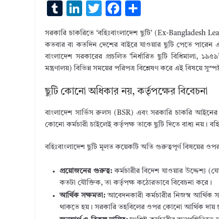
T
Li
T
F
S
u
n
w
ac
h
সরকারি চাকরিতে ‘বহিঃবাংলাদেশ ছুটি’ (Ex-Bangladesh Le
m
k
it
e
ar
কতবার বা কতদিন দেশের বাইরে যাওয়ার ছুটি পেতে পারেন
bl
e
te
b
e
বাংলাদেশ সরকারের প্রচলিত ‘নির্ধারিত ছুটি বিধিমালা, ১৯৫
r
dI
r
o
মন্ত্রণালয়) বিভিন্ন সময়ের পরিপত্র বিশ্লেষণ করে এই বিষয়ে সুস্পষ
n
o
ছুটি কোনো অধিকার নয়, কর্তৃপক্ষের বিবেচনা
k
বাংলাদেশ সার্ভিস রুলস (BSR) এবং সরকারি চাকরি আইনের ম
কোনো কর্মচারী চাইলেই কর্তৃপক্ষ তাকে ছুটি দিতে বাধ্য নয়। 
বহিঃবাংলাদেশ ছুটি মূলত কয়েকটি অতি গুরুত্বপূর্ণ বিষয়ের ওপর
প্রয়োজনের গুরুত্ব:
কর্মচারীর বিদেশ যাওয়ার উদ্দেশ্য (যে
কতটা যৌক্তিক, তা কর্তৃপক্ষ কঠোরভাবে বিবেচনা করে।
আর্থিক সক্ষমতা:
আবেদনকারী কর্মচারীর নিজস্ব আর্থিক সাম
থাকতে হয়। সরকারি তহবিলের ওপর কোনো আর্থিক দায় চাপ