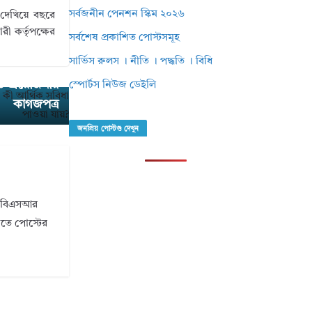
সর্বজনীন পেনশন স্কিম ২০২৬
 দেখিয়ে বছরে
ী কর্তৃপক্ষের
সর্বশেষ প্রকাশিত পোস্টসমূহ
সার্ভিস রুলস । নীতি । পদ্ধতি । বিধি
ণ করলে কী কী
ও প্রয়োজনীয়
স্পোর্টস নিউজ ডেইলি
কাগজপত্র
জনপ্রিয় পোস্টগু দেখুন
ি। বিএসআর
ানতে পোস্টের