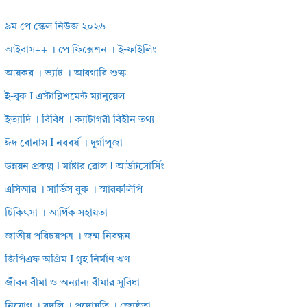
৯ম পে স্কেল নিউজ ২০২৬
আইবাস++ । পে ফিক্সেশন । ই-ফাইলিং
আয়কর । ভ্যাট । আবগারি শুল্ক
ই-বুক I এস্টাব্লিশমেন্ট ম্যানুয়েল
ইত্যাদি । বিবিধ । ক্যাটাগরী বিহীন তথ্য
ঈদ বোনাস I নববর্ষ । দূর্গাপূজা
উন্নয়ন প্রকল্প I মাষ্টার রোল I আউটসোর্সিং
এসিআর । সার্ভিস বুক । স্মারকলিপি
চিকিৎসা । আর্থিক সহায়তা
জাতীয় পরিচয়পত্র । জন্ম নিবন্ধন
জিপিএফ অগ্রিম I গৃহ নির্মাণ ঋণ
জীবন বীমা ও অন্যান্য বীমার সুবিধা
নিয়োগ । বদলি । পদোন্নতি । জ্যেষ্ঠতা