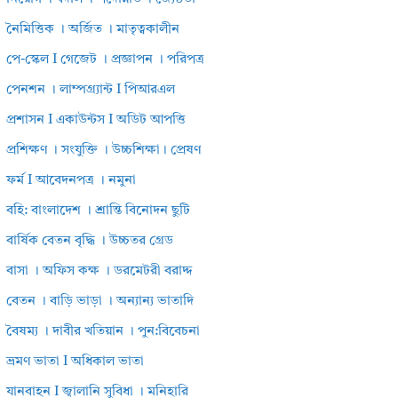
নৈমিত্তিক । অর্জিত । মাতৃত্বকালীন
পে-স্কেল I গেজেট । প্রজ্ঞাপন । পরিপত্র
পেনশন । লাম্পগ্র্যান্ট I পিআরএল
প্রশাসন I একাউন্টস I অডিট আপত্তি
প্রশিক্ষণ । সংযুক্তি । উচ্চশিক্ষা। প্রেষণ
ফর্ম I আবেদনপত্র । নমুনা
বহি: বাংলাদেশ । শ্রান্তি বিনোদন ছুটি
বার্ষিক বেতন বৃদ্ধি । উচ্চতর গ্রেড
বাসা । অফিস কক্ষ । ডরমেটরী বরাদ্দ
বেতন । বাড়ি ভাড়া । অন্যান্য ভাতাদি
বৈষম্য । দাবীর খতিয়ান । পুন:বিবেচনা
ভ্রমণ ভাতা I অধিকাল ভাতা
যানবাহন I জ্বালানি সুবিধা । মনিহারি