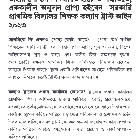
bl
e
te
b
e
এককালীন অনুদান প্রাপ্য হইবেন– সরকারি
r
dI
r
o
প্রাথমিক বিদ্যালয় শিক্ষক কল্যাণ ট্রাস্ট আইন
n
o
২০২৩
k
প্রাথমিকে কি এখনও পোষ্য কোটা আছে?
– পোষ্য অর্থ সংশ্লিষ্ট
শিক্ষকের স্বামী বা স্ত্রী এবং তাহার পিতা-মাতা, পুত্র ও কন্যা, বিশেষ
চাহিদাসম্পন্ন পুত্র ও কন্যা এবং তৃতীয় লিঙ্গ সন্তানকে বুঝায়।
পোষ্যকোটা এখনও প্রাথমিক শিক্ষা অধিদপ্তরে বিদ্যমান রয়েছে।
তাছাড়া শিক্ষক কল্যাণ ট্রাস্ট একটি প্রবিধানের মাধ্যমে পরিচালিত হয়
এবং বোর্ড গঠন করেই ট্রাস্টির সকল কাজ সম্পন্ন হয়।
কল্যাণ ট্রাস্টের প্রধান কার্যালয় কোথায়?
ট্রাস্টের প্রধান কার্যালয়
প্রাথমিক শিক্ষা অধিদপ্তর, ঢাকায় থাকিবে। বোর্ড, প্রয়োজনবোধে,
সরকারের পূর্বানুমোদনক্রমে, বাংলাদেশের যে কোনো স্থানে উহার শাখা
কার্যালয় স্থাপন করিতে পারিবে। ট্রাস্টের পরিচালনা ও প্রশাসন বোর্ডের
উপর ন্যস্ত থাকিবে এবং ট্রাস্ট যেসকল ক্ষমতা প্রয়োগ ও কার্য সম্পাদন
করিতে পারিবে বোর্ডও সেইসকল ক্ষমতা প্রয়োগ ও কার্য সম্পাদন
করিতে পারিবে।