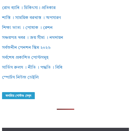
রোগ ব্যাধি । চিকিৎসা। প্রতিকার
শাস্তি । সাময়িক বরখাস্ত । অপসারণ
শিক্ষা ভাতা । পোষাক । রেশন
সঞ্চয়পত্র খবর । ক্রয় সীমা । নগদায়ন
সর্বজনীন পেনশন স্কিম ২০২৬
সর্বশেষ প্রকাশিত পোস্টসমূহ
সার্ভিস রুলস । নীতি । পদ্ধতি । বিধি
স্পোর্টস নিউজ ডেইলি
জনপ্রিয় পোস্টগু দেখুন