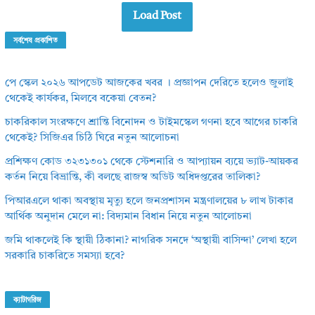
Load Post
সর্বশেষ প্রকাশিত
পে স্কেল ২০২৬ আপডেট আজকের খবর । প্রজ্ঞাপন দেরিতে হলেও জুলাই
থেকেই কার্যকর, মিলবে বকেয়া বেতন?
চাকরিকাল সংরক্ষণে শ্রান্তি বিনোদন ও টাইমস্কেল গণনা হবে আগের চাকরি
থেকেই? সিজিএর চিঠি ঘিরে নতুন আলোচনা
প্রশিক্ষণ কোড ৩২৩১৩০১ থেকে স্টেশনারি ও আপ্যায়ন ব্যয়ে ভ্যাট-আয়কর
কর্তন নিয়ে বিভ্রান্তি, কী বলছে রাজস্ব অডিট অধিদপ্তরের তালিকা?
পিআরএলে থাকা অবস্থায় মৃত্যু হলে জনপ্রশাসন মন্ত্রণালয়ের ৮ লাখ টাকার
আর্থিক অনুদান মেলে না: বিদ্যমান বিধান নিয়ে নতুন আলোচনা
জমি থাকলেই কি স্থায়ী ঠিকানা? নাগরিক সনদে ‘অস্থায়ী বাসিন্দা’ লেখা হলে
সরকারি চাকরিতে সমস্যা হবে?
ক্যাটাগরিজ