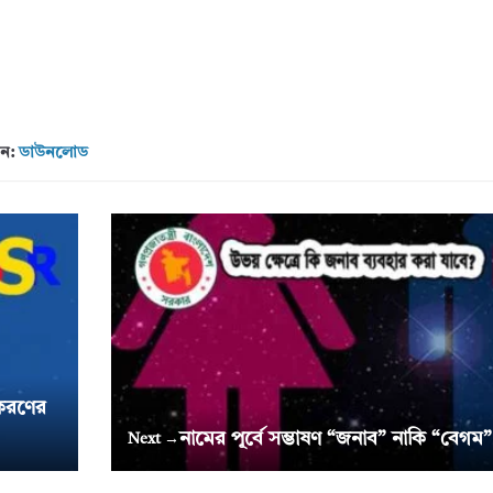
ঠন:
ডাউনলোড
 করণের
নামের পূর্বে সম্ভাষণ “জনাব” নাকি “বেগম
Next →