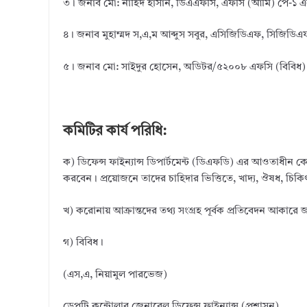
৩। জনাব মো: নাহিদ হাসান, ডিএএফসি, এফসি (আর্মি) পে-১ এর
৪। জনাব মুহাম্মদ স,এ,ম আব্দুস সবুর, এসিজিডিএফ, সিজিডিএফ
৫। জনাব মো: সাইদুর হোসেন, অডিটর/৫২০০৮ এফসি (বিবিধ) এ
কমিটির কার্য পরিধি:
ক) ডিফেন্স ফাইন্যান্স ডিপার্টমেন্ট (ডিএফডি) এর আওতাধীন ক
করবেন। প্রয়োজনে তাদের চাহিদার ভিত্তিতে, খাদ্য, ঔষধ, চিক
খ) করোনায় আক্রান্তদের তথ্য সংগ্রহ পূর্বক প্রতিবেদন আকারে জ
গ) বিবিধ।
(এস,এ, নিয়ামুল পারভেজ)
ডেপুটি কন্ট্রোলার জেনারেল ডিফেন্স ফাইন্যান্স (প্রশাসন)