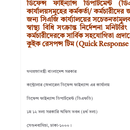
m
k
it
e
ar
ডিফেন্স ফাইন্যান্স ডিপার্টমেন
কার্যালয়সমূহের কর্মকর্তা/ কর্মচারীদে
bl
e
te
b
e
জন্য সিএজি কার্য্যালয়ের সচেতনতামূলক ব্য
r
dI
r
o
স্বাস্থ্য বিধি সংক্রান্ত নির্দেশনা মন
n
o
কর্মচারীদেরকে সার্বিক সহযোগিতা প্রদানের
k
কুইক রেসপন্স টিম (Quick Respons
গণপ্রজাতন্ত্রী বাংলাদেশ সরকার
কন্ট্রোলার জেনারেল ডিফেন্স ফাইন্যান্স এর কার্যালয়
ডিফেন্স ফাইন্যান্স ডিপার্টমেন্ট (ডিএফডি)
১ম ১২ তলা সরকারি অফিস ভবন (৪র্থ তলা)
সেগুনবাগিচা, ঢাকা-১০০০।