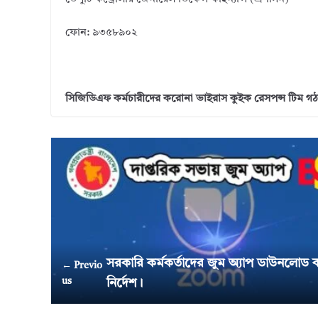
ফোন: ৯৩৫৮৯০২
সিজিডিএফ কর্মচারীদের করোনা ভাইরাস কুইক রেসপন্স টিম গ
সরকারি কর্মকর্তাদের জুম অ্যাপ ডাউনলোড
← Previo
us
নির্দেশ।