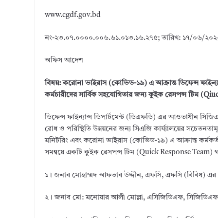
www.cgdf.gov.bd
নং-২৩.০৭.০০০০.০০৬.৬১.০১৩.১৬.২৭৫; তারিখ: ১৭/০৬/২০২
অফিস আদেশ
বিষয়: করোনা ভাইরাস (কোভিড-১৯) এ আক্রান্ত ডিফেন্স ফাইন্যা
কর্মচারীদের সার্বিক সহযোগিতার জন্য কুইক রেসপন্স টিম (
ডিফেন্স ফাইন্যান্স ডিপার্টমেন্ট (ডিএফডি) এর আওতাধীন সিজি
রোধ ও পরিস্থিতি উন্নয়নের জন্য সিএজি কার্য্যালয়ের সচেতনতামূলক ব্যবস
মনিটরিং এবং করোনা ভাইরাস (কোভিড-১৯) এ আক্রান্ত কর্মকর্তা/ ক
সমন্বয়ে একটি কুইক রেসপন্স টিম (Quick Response Team)
১। জনাব মোহাম্মদ আফতাব উদ্দীন, এফসি, এফসি (বিবিধ) এর 
২। জনাব মো: মনোয়ার আলী মোল্লা, এসিজিডিএফ, সিজিডিএফ এ