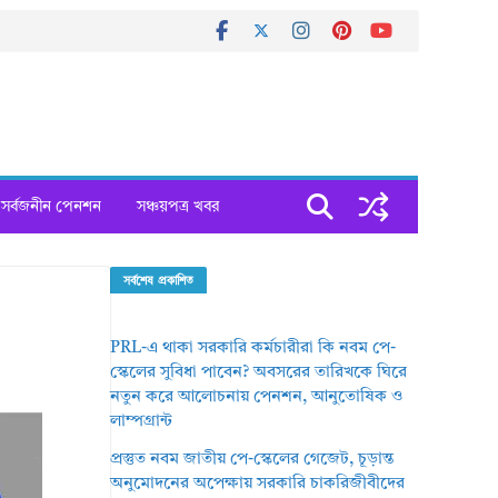
সর্বজনীন পেনশন
সঞ্চয়পত্র খবর
সর্বশেষ প্রকাশিত
PRL-এ থাকা সরকারি কর্মচারীরা কি নবম পে-
স্কেলের সুবিধা পাবেন? অবসরের তারিখকে ঘিরে
নতুন করে আলোচনায় পেনশন, আনুতোষিক ও
লাম্পগ্রান্ট
প্রস্তুত নবম জাতীয় পে-স্কেলের গেজেট, চূড়ান্ত
অনুমোদনের অপেক্ষায় সরকারি চাকরিজীবীদের