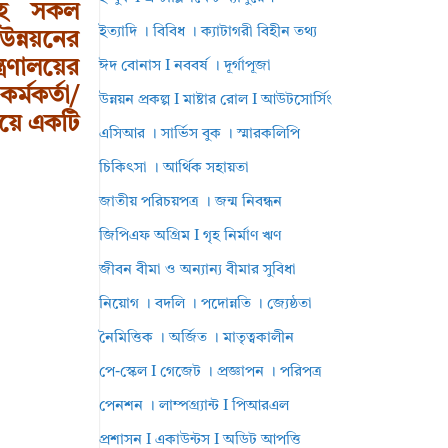
়সহ সকল
ইত্যাদি । বিবিধ । ক্যাটাগরী বিহীন তথ্য
উন্নয়নের
ত্রণালয়ের
ঈদ বোনাস I নববর্ষ । দূর্গাপূজা
র্মকর্তা/
উন্নয়ন প্রকল্প I মাষ্টার রোল I আউটসোর্সিং
বয়ে একটি
এসিআর । সার্ভিস বুক । স্মারকলিপি
চিকিৎসা । আর্থিক সহায়তা
জাতীয় পরিচয়পত্র । জন্ম নিবন্ধন
জিপিএফ অগ্রিম I গৃহ নির্মাণ ঋণ
জীবন বীমা ও অন্যান্য বীমার সুবিধা
নিয়োগ । বদলি । পদোন্নতি । জ্যেষ্ঠতা
নৈমিত্তিক । অর্জিত । মাতৃত্বকালীন
পে-স্কেল I গেজেট । প্রজ্ঞাপন । পরিপত্র
পেনশন । লাম্পগ্র্যান্ট I পিআরএল
প্রশাসন I একাউন্টস I অডিট আপত্তি