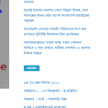
প্রত্যাশা
জুলাই মাসের পেনশন পেতে কিছুটা বিলম্ব, তবে
আতঙ্কের কারণ নেই: ব্যাংক অ্যাকাউন্ট যাচাইয়ের
পরামর্শ
বাংলাদেশ বেতারে সম্মানী পরিশোধে উৎস কর
কর্তনের সুনির্দিষ্ট নির্দেশনা দিল এনবিআর
অবসরপ্রাপ্তদের ‘ওয়ান র‌্যাঙ্ক ওয়ান পেনশন’
দাবিতে ৬ দফা প্রস্তাব, সর্বনিম্ন পেনশন ২০ হাজার
টাকার আহ্বান
ক্যাটাগরিজ
৯ম পে স্কেল নিউজ ২০২৬
আইবাস++ । পে ফিক্সেশন । ই-ফাইলিং
আয়কর । ভ্যাট । আবগারি শুল্ক
ই-বুক I এস্টাব্লিশমেন্ট ম্যানুয়েল