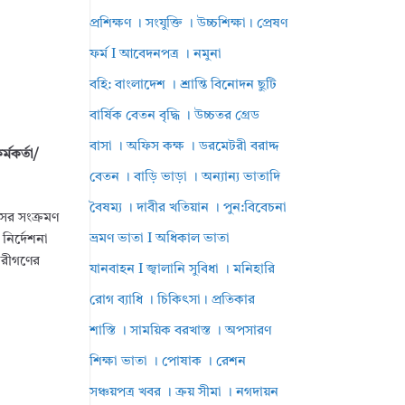
প্রশিক্ষণ । সংযুক্তি । উচ্চশিক্ষা। প্রেষণ
ফর্ম I আবেদনপত্র । নমুনা
বহি: বাংলাদেশ । শ্রান্তি বিনোদন ছুটি
বার্ষিক বেতন বৃদ্ধি । উচ্চতর গ্রেড
বাসা । অফিস কক্ষ । ডরমেটরী বরাদ্দ
মকর্তা/
বেতন । বাড়ি ভাড়া । অন্যান্য ভাতাদি
বৈষম্য । দাবীর খতিয়ান । পুন:বিবেচনা
সের সংক্রমণ
ভ্রমণ ভাতা I অধিকাল ভাতা
 নির্দেশনা
চারীগণের
যানবাহন I জ্বালানি সুবিধা । মনিহারি
রোগ ব্যাধি । চিকিৎসা। প্রতিকার
শাস্তি । সাময়িক বরখাস্ত । অপসারণ
শিক্ষা ভাতা । পোষাক । রেশন
সঞ্চয়পত্র খবর । ক্রয় সীমা । নগদায়ন