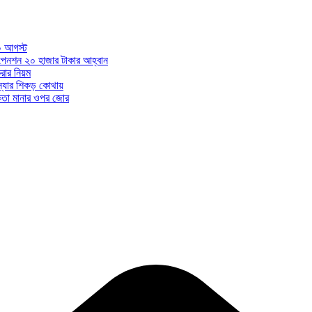
০ আগস্ট
ন পেনশন ২০ হাজার টাকার আহ্বান
ার নিয়ম
মস্যার শিকড় কোথায়
ধকতা মানার ওপর জোর