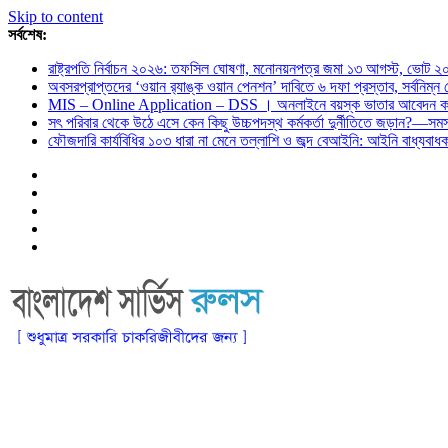
Skip to content
সর্বশেষ:
রাষ্ট্রপতি নির্বাচন ২০২৬: তফসিল ঘোষণা, মনোনয়নপত্র জমা ১৩ আগস্ট, ভোট ২
অবসরপ্রাপ্তদের ‘ওয়ান র‌্যাঙ্ক ওয়ান পেনশন’ দাবিতে ৬ দফা প্রস্তাব, সর্বনিম্
MIS – Online Application – DSS । অনলাইনে বয়স্ক ভাতার আবেদন কর
সৎ পরিবার থেকে উঠে এসে কেন কিছু উচ্চপদস্থ কর্মকর্তা দুর্নীতিতে জড়ান?—স
ফৌজদারি কার্যবিধির ১০৩ ধারা না মেনে তল্লাশি ও জব্দ বেআইনি: আইনি বাধ্যবা