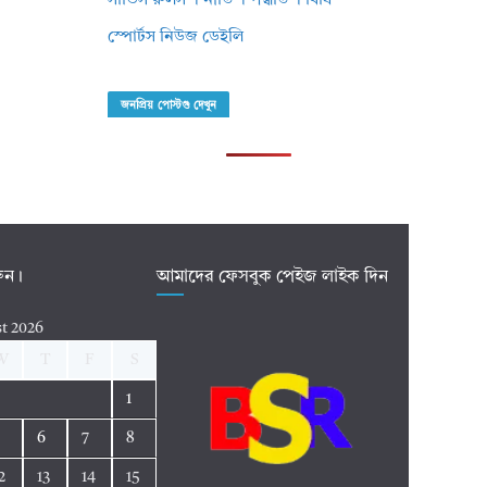
সার্ভিস রুলস । নীতি । পদ্ধতি । বিধি
স্পোর্টস নিউজ ডেইলি
জনপ্রিয় পোস্টগু দেখুন
রুন।
আমাদের ফেসবুক পেইজ লাইক দিন
t 2026
W
T
F
S
1
5
6
7
8
2
13
14
15