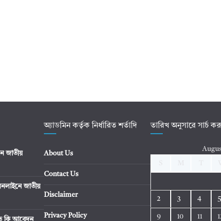
অ্যাডমিন কর্তৃক নির্ধারিত শর্তাদি
তারিখ অনুসারে সার্চ ক
Augus
ে জাতীয়
About Us
S
M
T
Contact Us
নলাইনে জাতীয়
Disclaimer
2
3
4
Privacy Policy
9
10
11
1
িতে কি আবেদন