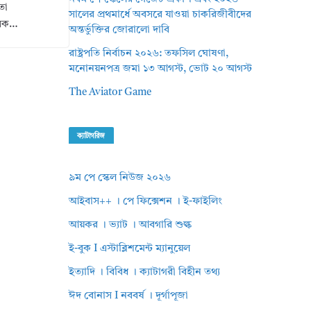
তা
সালের প্রথমার্ধে অবসরে যাওয়া চাকরিজীবীদের
সিক…
অন্তর্ভুক্তির জোরালো দাবি
রাষ্ট্রপতি নির্বাচন ২০২৬: তফসিল ঘোষণা,
মনোনয়নপত্র জমা ১৩ আগস্ট, ভোট ২০ আগস্ট
The Aviator Game
ক্যাটাগরিজ
৯ম পে স্কেল নিউজ ২০২৬
আইবাস++ । পে ফিক্সেশন । ই-ফাইলিং
আয়কর । ভ্যাট । আবগারি শুল্ক
ই-বুক I এস্টাব্লিশমেন্ট ম্যানুয়েল
ইত্যাদি । বিবিধ । ক্যাটাগরী বিহীন তথ্য
ঈদ বোনাস I নববর্ষ । দূর্গাপূজা