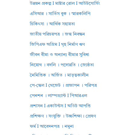
উন্নয়ন প্রকল্প I মাষ্টার রোল I আউটসোর্সিং
এসিআর । সার্ভিস বুক । স্মারকলিপি
চিকিৎসা । আর্থিক সহায়তা
জাতীয় পরিচয়পত্র । জন্ম নিবন্ধন
জিপিএফ অগ্রিম I গৃহ নির্মাণ ঋণ
জীবন বীমা ও অন্যান্য বীমার সুবিধা
নিয়োগ । বদলি । পদোন্নতি । জ্যেষ্ঠতা
নৈমিত্তিক । অর্জিত । মাতৃত্বকালীন
পে-স্কেল I গেজেট । প্রজ্ঞাপন । পরিপত্র
পেনশন । লাম্পগ্র্যান্ট I পিআরএল
প্রশাসন I একাউন্টস I অডিট আপত্তি
প্রশিক্ষণ । সংযুক্তি । উচ্চশিক্ষা। প্রেষণ
ফর্ম I আবেদনপত্র । নমুনা