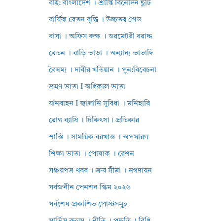
বহি: বাংলাদেশ । শ্রান্তি বিনোদন ছুটি
বার্ষিক বেতন বৃদ্ধি । উচ্চতর গ্রেড
বাসা । অফিস কক্ষ । ডরমেটরী বরাদ্দ
বেতন । বাড়ি ভাড়া । অন্যান্য ভাতাদি
বৈষম্য । দাবীর খতিয়ান । পুন:বিবেচনা
ভ্রমণ ভাতা I অধিকাল ভাতা
যানবাহন I জ্বালানি সুবিধা । মনিহারি
রোগ ব্যাধি । চিকিৎসা। প্রতিকার
শাস্তি । সাময়িক বরখাস্ত । অপসারণ
শিক্ষা ভাতা । পোষাক । রেশন
সঞ্চয়পত্র খবর । ক্রয় সীমা । নগদায়ন
সর্বজনীন পেনশন স্কিম ২০২৬
সর্বশেষ প্রকাশিত পোস্টসমূহ