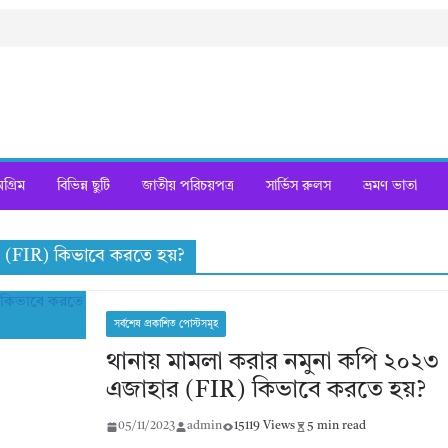
্রিম
বিভিন্ন ছুটি
জাতীয় পরিচয়পত্র
সার্ভিস রুলস
ভ্রমণ ভাতা
র (FIR) কিভাবে করতে হয়?
সর্বশেষ প্রকাশিত পোস্টসমূহ
থানায় মামলা করার নমুনা কপি ২০২৩ ।
এজাহার (FIR) কিভাবে করতে হয়?
05/11/2023
admin
15119 Views
5 min read