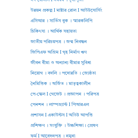
ঈদ বোনাস I নববর্ষ । দূর্গাপূজা
উন্নয়ন প্রকল্প I মাষ্টার রোল I আউটসোর্সিং
এসিআর । সার্ভিস বুক । স্মারকলিপি
চিকিৎসা । আর্থিক সহায়তা
জাতীয় পরিচয়পত্র । জন্ম নিবন্ধন
জিপিএফ অগ্রিম I গৃহ নির্মাণ ঋণ
জীবন বীমা ও অন্যান্য বীমার সুবিধা
নিয়োগ । বদলি । পদোন্নতি । জ্যেষ্ঠতা
নৈমিত্তিক । অর্জিত । মাতৃত্বকালীন
পে-স্কেল I গেজেট । প্রজ্ঞাপন । পরিপত্র
পেনশন । লাম্পগ্র্যান্ট I পিআরএল
প্রশাসন I একাউন্টস I অডিট আপত্তি
প্রশিক্ষণ । সংযুক্তি । উচ্চশিক্ষা। প্রেষণ
ফর্ম I আবেদনপত্র । নমুনা