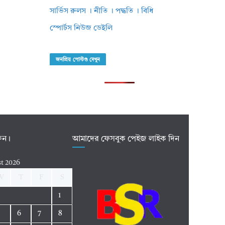
সার্ভিস রুলস । নীতি । পদ্ধতি । বিধি
স্পোর্টস নিউজ ডেইলি
জনপ্রিয় পোস্টগু দেখুন
রুন।
আমাদের ফেসবুক পেইজ লাইক দিন
t 2026
W
T
F
S
1
5
6
7
8