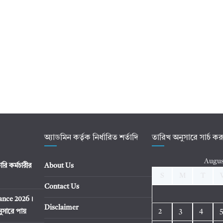
অ্যাডমিন কর্তৃক নির্ধারিত শর্তাদি
তারিখ অনুসারে সার্চ ক
Augus
ি কর্মচারীর
About Us
S
M
T
Contact Us
tance 2026।
Disclaimer
ুসারে পায়
2
3
4