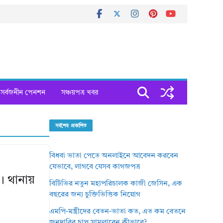
সর্বজনীন পেনশন
সঞ্চয়পত্র খবর
সর্বশেষ প্রকাশিত
বিধবা ভাতা পেতে অনলাইনে আবেদন করবেন
যেভাবে, লাগবে যেসব কাগজপত্র
 থানায়
বিটিভির নতুন মহাপরিচালক কাজী জেসিন, এক
বছরের জন্য চুক্তিভিত্তিক নিয়োগ
এমপি-মন্ত্রীদের বেতন-ভাতা কত, এত কম বেতনে
জনদাবির চাপ সামলাবেন কীভাবে?