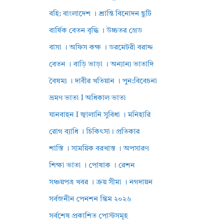
বহি: বাংলাদেশ । শ্রান্তি বিনোদন ছুটি
বার্ষিক বেতন বৃদ্ধি । উচ্চতর গ্রেড
বাসা । অফিস কক্ষ । ডরমেটরী বরাদ্দ
বেতন । বাড়ি ভাড়া । অন্যান্য ভাতাদি
বৈষম্য । দাবীর খতিয়ান । পুন:বিবেচনা
ভ্রমণ ভাতা I অধিকাল ভাতা
যানবাহন I জ্বালানি সুবিধা । মনিহারি
রোগ ব্যাধি । চিকিৎসা। প্রতিকার
শাস্তি । সাময়িক বরখাস্ত । অপসারণ
শিক্ষা ভাতা । পোষাক । রেশন
সঞ্চয়পত্র খবর । ক্রয় সীমা । নগদায়ন
সর্বজনীন পেনশন স্কিম ২০২৬
সর্বশেষ প্রকাশিত পোস্টসমূহ