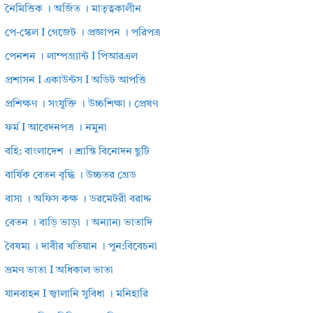
নৈমিত্তিক । অর্জিত । মাতৃত্বকালীন
পে-স্কেল I গেজেট । প্রজ্ঞাপন । পরিপত্র
পেনশন । লাম্পগ্র্যান্ট I পিআরএল
প্রশাসন I একাউন্টস I অডিট আপত্তি
প্রশিক্ষণ । সংযুক্তি । উচ্চশিক্ষা। প্রেষণ
ফর্ম I আবেদনপত্র । নমুনা
বহি: বাংলাদেশ । শ্রান্তি বিনোদন ছুটি
বার্ষিক বেতন বৃদ্ধি । উচ্চতর গ্রেড
বাসা । অফিস কক্ষ । ডরমেটরী বরাদ্দ
বেতন । বাড়ি ভাড়া । অন্যান্য ভাতাদি
বৈষম্য । দাবীর খতিয়ান । পুন:বিবেচনা
ভ্রমণ ভাতা I অধিকাল ভাতা
যানবাহন I জ্বালানি সুবিধা । মনিহারি