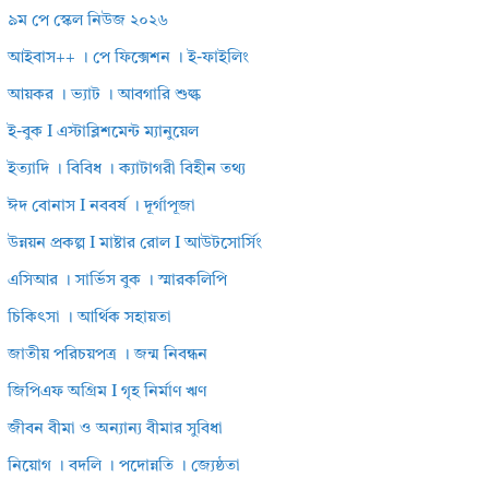
৯ম পে স্কেল নিউজ ২০২৬
আইবাস++ । পে ফিক্সেশন । ই-ফাইলিং
আয়কর । ভ্যাট । আবগারি শুল্ক
ই-বুক I এস্টাব্লিশমেন্ট ম্যানুয়েল
ইত্যাদি । বিবিধ । ক্যাটাগরী বিহীন তথ্য
ঈদ বোনাস I নববর্ষ । দূর্গাপূজা
উন্নয়ন প্রকল্প I মাষ্টার রোল I আউটসোর্সিং
এসিআর । সার্ভিস বুক । স্মারকলিপি
চিকিৎসা । আর্থিক সহায়তা
জাতীয় পরিচয়পত্র । জন্ম নিবন্ধন
জিপিএফ অগ্রিম I গৃহ নির্মাণ ঋণ
জীবন বীমা ও অন্যান্য বীমার সুবিধা
নিয়োগ । বদলি । পদোন্নতি । জ্যেষ্ঠতা