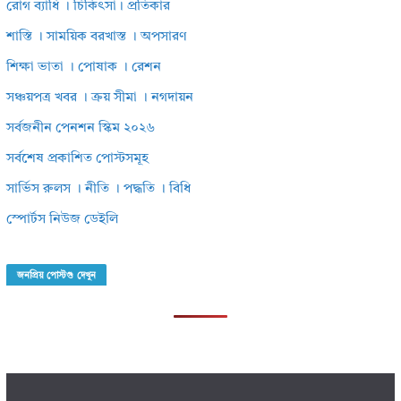
রোগ ব্যাধি । চিকিৎসা। প্রতিকার
শাস্তি । সাময়িক বরখাস্ত । অপসারণ
শিক্ষা ভাতা । পোষাক । রেশন
সঞ্চয়পত্র খবর । ক্রয় সীমা । নগদায়ন
সর্বজনীন পেনশন স্কিম ২০২৬
সর্বশেষ প্রকাশিত পোস্টসমূহ
সার্ভিস রুলস । নীতি । পদ্ধতি । বিধি
স্পোর্টস নিউজ ডেইলি
জনপ্রিয় পোস্টগু দেখুন