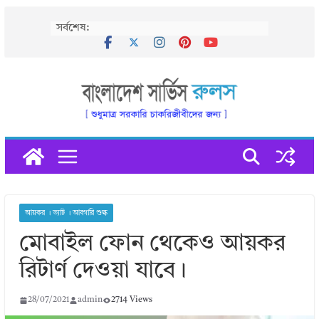
Skip
সর্বশেষ:
to
content
আয়কর । ভ্যাট । আবগারি শুল্ক
মোবাইল ফোন থেকেও আয়কর
রিটার্ণ দেওয়া যাবে।
28/07/2021
admin
2714 Views