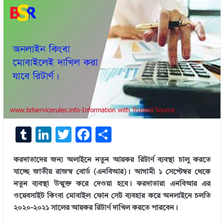
T
Li
T
F
S
u
n
w
ac
h
করদাতাদের জন্য অলাইনে নতুন আয়কর রিটার্ণ ব্যবস্থা চালু করতে
m
k
it
e
ar
যাচ্ছে জাতীয় রাজস্ব বোর্ড (এনবিআর)। আগামী ১ সেপ্টেম্বর থেকে
bl
e
te
b
e
নতুন ব্যবস্থা উন্মুক্ত করে দেওয়া হবে। করদাতারা এনবিআর এর
r
dI
r
o
ওয়েবসাইট কিংবা মোবাইল ফোন সেট ব্যবহার করে অনলাইনে চলতি
২০২০-২০২১ সালের আয়কর রিটার্ণ দাখিল করতে পারবেন।
n
o