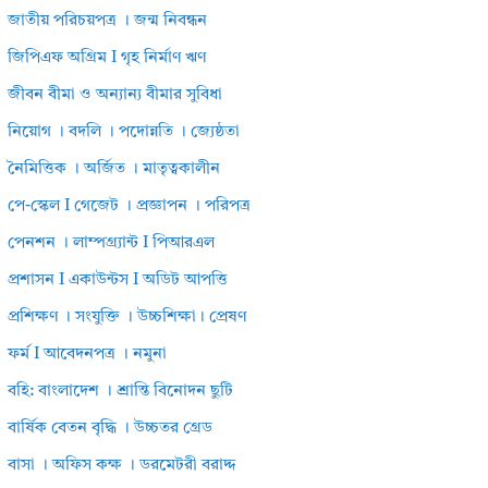
জাতীয় পরিচয়পত্র । জন্ম নিবন্ধন
জিপিএফ অগ্রিম I গৃহ নির্মাণ ঋণ
জীবন বীমা ও অন্যান্য বীমার সুবিধা
নিয়োগ । বদলি । পদোন্নতি । জ্যেষ্ঠতা
নৈমিত্তিক । অর্জিত । মাতৃত্বকালীন
পে-স্কেল I গেজেট । প্রজ্ঞাপন । পরিপত্র
পেনশন । লাম্পগ্র্যান্ট I পিআরএল
প্রশাসন I একাউন্টস I অডিট আপত্তি
প্রশিক্ষণ । সংযুক্তি । উচ্চশিক্ষা। প্রেষণ
ফর্ম I আবেদনপত্র । নমুনা
বহি: বাংলাদেশ । শ্রান্তি বিনোদন ছুটি
বার্ষিক বেতন বৃদ্ধি । উচ্চতর গ্রেড
বাসা । অফিস কক্ষ । ডরমেটরী বরাদ্দ