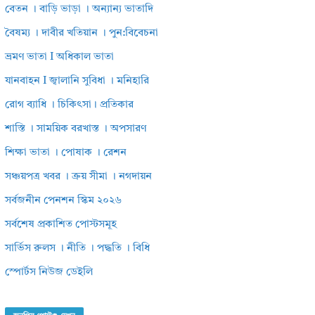
বেতন । বাড়ি ভাড়া । অন্যান্য ভাতাদি
বৈষম্য । দাবীর খতিয়ান । পুন:বিবেচনা
ভ্রমণ ভাতা I অধিকাল ভাতা
যানবাহন I জ্বালানি সুবিধা । মনিহারি
রোগ ব্যাধি । চিকিৎসা। প্রতিকার
শাস্তি । সাময়িক বরখাস্ত । অপসারণ
শিক্ষা ভাতা । পোষাক । রেশন
সঞ্চয়পত্র খবর । ক্রয় সীমা । নগদায়ন
সর্বজনীন পেনশন স্কিম ২০২৬
সর্বশেষ প্রকাশিত পোস্টসমূহ
সার্ভিস রুলস । নীতি । পদ্ধতি । বিধি
স্পোর্টস নিউজ ডেইলি