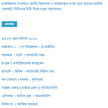
চাকরিকাল সংরক্ষণে শ্রান্তি বিনোদন ও টাইমস্কেল গণনা হবে আগের চাকরি
থেকেই? সিজিএর চিঠি ঘিরে নতুন আলোচনা
ক্যাটাগরিজ
৯ম পে স্কেল নিউজ ২০২৬
আইবাস++ । পে ফিক্সেশন । ই-ফাইলিং
আয়কর । ভ্যাট । আবগারি শুল্ক
ই-বুক I এস্টাব্লিশমেন্ট ম্যানুয়েল
ইত্যাদি । বিবিধ । ক্যাটাগরী বিহীন তথ্য
ঈদ বোনাস I নববর্ষ । দূর্গাপূজা
উন্নয়ন প্রকল্প I মাষ্টার রোল I আউটসোর্সিং
এসিআর । সার্ভিস বুক । স্মারকলিপি
চিকিৎসা । আর্থিক সহায়তা