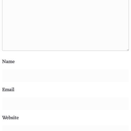
Name
Email
Website