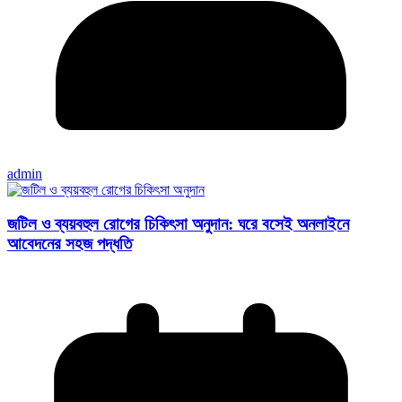
admin
জটিল ও ব্যয়বহুল রোগের চিকিৎসা অনুদান: ঘরে বসেই অনলাইনে
আবেদনের সহজ পদ্ধতি