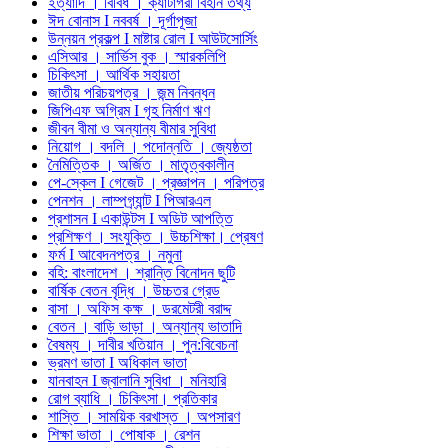
ইত্যাদি । বিবিধ । ক্যাটাগরী বিহীন তথ্য
ঈদ বোনাস I নববর্ষ । দূর্গাপূজা
উন্নয়ন প্রকল্প I মাষ্টার রোল I আউটসোর্সিং
এসিআর । সার্ভিস বুক । স্মারকলিপি
চিকিৎসা । আর্থিক সহায়তা
জাতীয় পরিচয়পত্র । জন্ম নিবন্ধন
জিপিএফ অগ্রিম I গৃহ নির্মাণ ঋণ
জীবন বীমা ও অন্যান্য বীমার সুবিধা
নিয়োগ । বদলি । পদোন্নতি । জ্যেষ্ঠতা
নৈমিত্তিক । অর্জিত । মাতৃত্বকালীন
পে-স্কেল I গেজেট । প্রজ্ঞাপন । পরিপত্র
পেনশন । লাম্পগ্র্যান্ট I পিআরএল
প্রশাসন I একাউন্টস I অডিট আপত্তি
প্রশিক্ষণ । সংযুক্তি । উচ্চশিক্ষা। প্রেষণ
ফর্ম I আবেদনপত্র । নমুনা
বহি: বাংলাদেশ । শ্রান্তি বিনোদন ছুটি
বার্ষিক বেতন বৃদ্ধি । উচ্চতর গ্রেড
বাসা । অফিস কক্ষ । ডরমেটরী বরাদ্দ
বেতন । বাড়ি ভাড়া । অন্যান্য ভাতাদি
বৈষম্য । দাবীর খতিয়ান । পুন:বিবেচনা
ভ্রমণ ভাতা I অধিকাল ভাতা
যানবাহন I জ্বালানি সুবিধা । মনিহারি
রোগ ব্যাধি । চিকিৎসা। প্রতিকার
শাস্তি । সাময়িক বরখাস্ত । অপসারণ
শিক্ষা ভাতা । পোষাক । রেশন