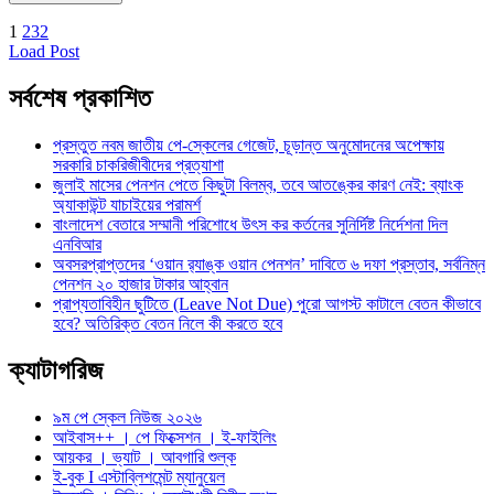
1
2
3
2
Load Post
সর্বশেষ প্রকাশিত
প্রস্তুত নবম জাতীয় পে-স্কেলের গেজেট, চূড়ান্ত অনুমোদনের অপেক্ষায়
সরকারি চাকরিজীবীদের প্রত্যাশা
জুলাই মাসের পেনশন পেতে কিছুটা বিলম্ব, তবে আতঙ্কের কারণ নেই: ব্যাংক
অ্যাকাউন্ট যাচাইয়ের পরামর্শ
বাংলাদেশ বেতারে সম্মানী পরিশোধে উৎস কর কর্তনের সুনির্দিষ্ট নির্দেশনা দিল
এনবিআর
অবসরপ্রাপ্তদের ‘ওয়ান র‌্যাঙ্ক ওয়ান পেনশন’ দাবিতে ৬ দফা প্রস্তাব, সর্বনিম্ন
পেনশন ২০ হাজার টাকার আহ্বান
প্রাপ্যতাবিহীন ছুটিতে (Leave Not Due) পুরো আগস্ট কাটালে বেতন কীভাবে
হবে? অতিরিক্ত বেতন নিলে কী করতে হবে
ক্যাটাগরিজ
৯ম পে স্কেল নিউজ ২০২৬
আইবাস++ । পে ফিক্সেশন । ই-ফাইলিং
আয়কর । ভ্যাট । আবগারি শুল্ক
ই-বুক I এস্টাব্লিশমেন্ট ম্যানুয়েল