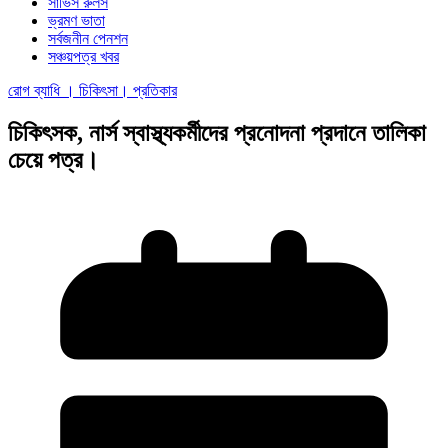
সার্ভিস রুলস
ভ্রমণ ভাতা
সর্বজনীন পেনশন
সঞ্চয়পত্র খবর
রোগ ব্যাধি । চিকিৎসা। প্রতিকার
চিকিৎসক, নার্স স্বাস্থ্যকর্মীদের প্রনোদনা প্রদানে তালিকা
চেয়ে পত্র।