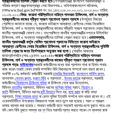
স্বাস্থ্যকর্মীদের তালিকা প্রেরণ করতে হবে।
গণপ্রজাতন্ত্রী বাংলাদেশ সরকারস্বাস্থ্য ও
পরিবার কল্যাণ মন্ত্রণালয়স্বাস্থ্য সেবা বিভাগপার-২ অধিশাখাবাংলাদেশ সচিবালয়,
ঢাকাwww.hsd.gov.bdস্মারক নং: ৪৫.১৪৩.০১৮.০০.০০.০০১.২০২০.৬২০ তারিখ:
১২-০৪-২০২০
বিষয়
:
করোনা পরিস্থিতিতে দায়িত্ব পালনরত চিকিৎসক, নার্স ও অন্যান্য
স্বাস্থ্যকর্মীদের কাজের স্বীকৃত স্বরূপ প্রনোদনা প্রদান প্রসঙ্গে।
উপর্যুক্ত বিষয়ের
প্রেক্ষিতে জানানো যাচ্ছে যে, করোনা ভাইরাসে আক্রান্ত রোগীদের সেবায় নিয়োজিত
চিকিৎসক, নার্স ও অন্যান্য স্বাস্থ্যকর্মীদের কাজের স্বীকৃতি স্বরূপ প্রনোদনা দেয়ার বিষয়ে
মাননীয় প্রধানমন্ত্রী ঘোষণা দেন। তৎপ্রেক্ষিতে মাননীয় প্রধানমন্ত্রীর দপ্তরে উল্লিখিত
চিকিৎসক, নার্স ও অন্যান্য স্বাস্থ্যকর্মীদের তালিকা প্রেরণ করতে হবে।
এমতাবস্থায়,
মাননীয় প্রধানমন্ত্রী কর্তৃক ঘোষিত প্রনোদনা প্রদানের নিমিত্তে করোনা ভাইরাসে
আক্রান্ত রোগীদের সেবায় নিয়োজিত চিকিৎসক, নার্স ও অন্যান্য স্বাস্থ্যকর্মীদের সুনির্দিষ্ট
তালিকা প্রেরণের জন্য নির্দেশক্রমে অনুরোধ করা হলো।
(শারমিন আক্তার
জাহান)উপসচিব (পার-২)ফোন: ৯৫৪০৪৪৮
করোনা পরিস্থিতিতে দায়িত্ব পালনরত
চিকিৎসক, নার্স ও অন্যান্য স্বাস্থ্যকর্মীদের কাজের স্বীকৃত স্বরূপ প্রনোদনা প্রদান
প্রসঙ্গে পত্র:
ডাউনলোড
সরকারি কর্মচারীদের মধ্যে যারা প্রশাসন শাখা বা হিসাব শাখায়
কাজ করেন তারাই কেবল চাকরি সম্পর্কিত বিধি বিধানগুলো সম্পর্কে ভাল ধারণা রাখেন।
অবশিষ্ট ৮০% কর্মকর্তা/ কর্মচারীই সরকারি
চাকরির বিধানাবলী
,
বাংলাদেশ সার্ভিস রুলস
,
হালনাগাদ
পেনশন রুলস
,
ভ্রমণ বিধি
ও প্রাপ্যতা ,
উৎসব ভাতা
র প্রাপ্যতা, সরকারি
কর্মচারীদের
বিনামূল্যে চিকিৎসা সুবিধা
বা চিকিৎসা শেষে ব্যয় উত্তোলন,
বিভিন্ন
ভাতাদির
প্রাপ্যতা, বিভিন্ন ধরনের
অগ্রিম সুবিধা
গ্রহণ,
নিয়োগ ও
বদলি
নীতিমালা, বিভিন্ন ধরনের
ছুটি কিভাবে
নিতে হয়,
বাসা বরাদ্দ
বা বাড়ি ভাড়া
প্রাপ্যতা,
শিক্ষা সহায়ক ভাতা
বা রেশন সুবিধা ইত্যাদি সর্ম্পকে ভাল ধারনা রাখেন না। এই
ওয়েবসাইটটিতে উপরোক্ত বিষয়গুলো সহজ ভাবে তুলে ধরা হয়েছে। সরল ও প্রাঞ্জল
ভাষায় ব্যাখ্যা করা হয়েছে। সাধারণ কর্মচারী যাতে সহজেই ব্যাপার গুলো বুঝতে পারে এবং
যদি কোন বিধি বুঝতে সমস্যা হয় তা নিয়ে সরাসরি প্রশ্ন করতে পারেন সে ব্যবস্থা রাখা