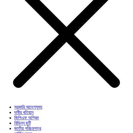
সরকারি আদেশসূমহ
দাবীর খতিয়ান
জিপিএফ অগ্রিম
বিভিন্ন ছুটি
জাতীয় পরিচয়পত্র