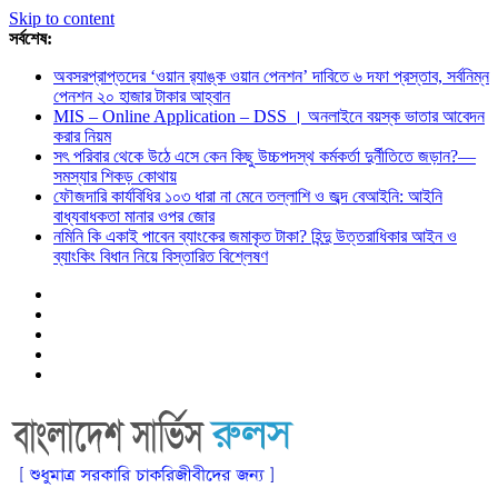
Skip to content
সর্বশেষ:
অবসরপ্রাপ্তদের ‘ওয়ান র‌্যাঙ্ক ওয়ান পেনশন’ দাবিতে ৬ দফা প্রস্তাব, সর্বনিম্ন
পেনশন ২০ হাজার টাকার আহ্বান
MIS – Online Application – DSS । অনলাইনে বয়স্ক ভাতার আবেদন
করার নিয়ম
সৎ পরিবার থেকে উঠে এসে কেন কিছু উচ্চপদস্থ কর্মকর্তা দুর্নীতিতে জড়ান?—
সমস্যার শিকড় কোথায়
ফৌজদারি কার্যবিধির ১০৩ ধারা না মেনে তল্লাশি ও জব্দ বেআইনি: আইনি
বাধ্যবাধকতা মানার ওপর জোর
নমিনি কি একাই পাবেন ব্যাংকের জমাকৃত টাকা? হিন্দু উত্তরাধিকার আইন ও
ব্যাংকিং বিধান নিয়ে বিস্তারিত বিশ্লেষণ