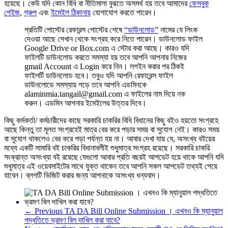
হয়েছে। কেউ যদি কোন বিধি বা নীতিমালা বুঝতে অসমর্থ হয় তবে আমাদের
ফেসবুক
পেইজ
,
গ্রুপ
এবং
ইমেইল ঠিকানায়
যোগাযোগ করতে পারেন।
প্রতিটি পোস্টের রেফারন্স পোস্টের শেষে
“ডাউনলোড”
নামের যে লিংক
দেওয়া আছে সেখান থেকে সংগ্রহ করে নিতে পারেন। ডাউনলোড ফাইল
Google Drive or Box.com এ স্টোর করা আছে। কারও যদি
ফাইলটি ডাউনলোড করতে সমস্যা হয় তবে আপনি আপনার নিজের
gmail Account এ Login করে নিন। লগইন করার পর ঠিকই
ফাইলটি ডাউনলোড হবে। তবুও যদি আপনি রেফারেন্স ফাইল
ডাউনলোডে সমস্যায় পড়ে তবে আপনি এডমিনকে
alaminmia.tangail@gmail.com এ ফাইলের নাম দিয়ে নক
করুন। এডমিন আপনার ইমেইলের উত্তর দিবে।
কিছু কর্মকর্তা/ কর্মচারীদের কাছে সরকারি চাকরির বিধি বিধানের কিছু বইও হয়তো সংগ্রহে
আছে কিন্তু তা মূলত সংগ্রহেই মাত্র বের করে পড়ার সময় বা সুযোগ নেই। কারও সময়
বা সুযোগ থাকলেও বের করে পড়া পর্যন্ত হয় না। আবার দেখা যায় যে, অসংখ্য বইয়ের
মধ্যে একটি সামারি বই চাকরির বিধানাবলীই শুধুমাত্র সংগ্রহ রয়েছে। সরকারি চাকরি
সংক্রান্ত অসংখ্যা বই রয়েছে যেগুলো আবার প্রতি বছরই আপডেট হয়ে থাকে আপনি যদি
শুধুমাত্র এই ওয়েবসাইটের সাথে যুক্ত থাকেন তবে আপনি সকল আপডেট তথ্যই পেয়ে
যাবেন। ব্লগটি ভিজিট করার জন্য আপনাকে অসংখ্য ধন্যবাদ।
← Previous
TA DA Bill Online Submission । এখনও কি ম্যানুয়াল
পদ্ধতিতে ভ্রমণ বিল দাখিল করা যাবে?