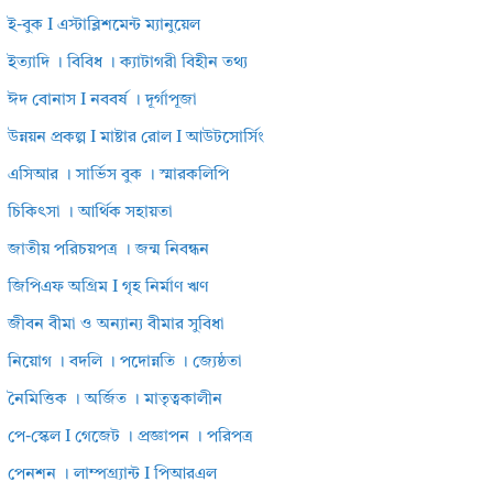
ই-বুক I এস্টাব্লিশমেন্ট ম্যানুয়েল
ইত্যাদি । বিবিধ । ক্যাটাগরী বিহীন তথ্য
ঈদ বোনাস I নববর্ষ । দূর্গাপূজা
উন্নয়ন প্রকল্প I মাষ্টার রোল I আউটসোর্সিং
এসিআর । সার্ভিস বুক । স্মারকলিপি
চিকিৎসা । আর্থিক সহায়তা
জাতীয় পরিচয়পত্র । জন্ম নিবন্ধন
জিপিএফ অগ্রিম I গৃহ নির্মাণ ঋণ
জীবন বীমা ও অন্যান্য বীমার সুবিধা
নিয়োগ । বদলি । পদোন্নতি । জ্যেষ্ঠতা
নৈমিত্তিক । অর্জিত । মাতৃত্বকালীন
পে-স্কেল I গেজেট । প্রজ্ঞাপন । পরিপত্র
পেনশন । লাম্পগ্র্যান্ট I পিআরএল