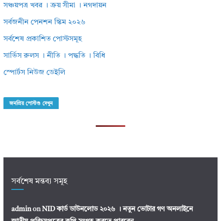
সঞ্চয়পত্র খবর । ক্রয় সীমা । নগদায়ন
সর্বজনীন পেনশন স্কিম ২০২৬
সর্বশেষ প্রকাশিত পোস্টসমূহ
সার্ভিস রুলস । নীতি । পদ্ধতি । বিধি
স্পোর্টস নিউজ ডেইলি
জনপ্রিয় পোস্টগু দেখুন
সর্বশেষ মন্তব্য সমূহ
admin
on
NID কার্ড ডাউনলোড ২০২৬ । নতুন ভোটার গণ অনলাইনে