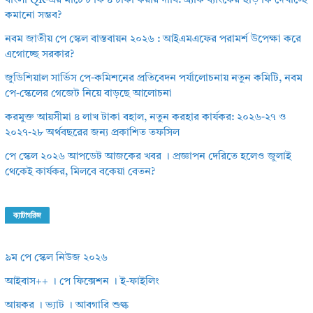
বাংলা QR-এর মার্চেন্ট ফি ৪ টাকা করার দাবি: ব্র্যাক ব্যাংকের ছাড় কি দেখাচ্ছে
কমানো সম্ভব?
নবম জাতীয় পে স্কেল বাস্তবায়ন ২০২৬ : আইএমএফের পরামর্শ উপেক্ষা করে
এগোচ্ছে সরকার?
জুডিশিয়াল সার্ভিস পে-কমিশনের প্রতিবেদন পর্যালোচনায় নতুন কমিটি, নবম
পে-স্কেলের গেজেট নিয়ে বাড়ছে আলোচনা
করমুক্ত আয়সীমা ৪ লাখ টাকা বহাল, নতুন করহার কার্যকর: ২০২৬-২৭ ও
২০২৭-২৮ অর্থবছরের জন্য প্রকাশিত তফসিল
পে স্কেল ২০২৬ আপডেট আজকের খবর । প্রজ্ঞাপন দেরিতে হলেও জুলাই
থেকেই কার্যকর, মিলবে বকেয়া বেতন?
ক্যাটাগরিজ
৯ম পে স্কেল নিউজ ২০২৬
আইবাস++ । পে ফিক্সেশন । ই-ফাইলিং
আয়কর । ভ্যাট । আবগারি শুল্ক