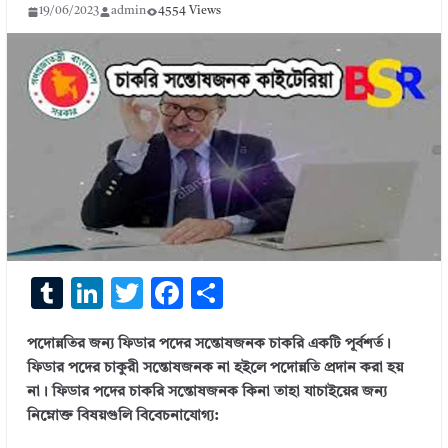
19/06/2023
admin
4554 Views
T
Li
T
F
S
u
n
w
ac
h
পদোন্নতির জন্য ফিডার পদের সন্তোষজনক চাকরি একটি পূর্বশর্ত।
m
k
it
e
ar
ফিডার পদের চাকুরী সন্তোষজনক না হইলে পদোন্নতি প্রদান করা হয়
bl
e
te
b
e
না। ফিডার পদের চাকরি সন্তোষজনক কিনা তাহা যাচাইয়ের জন্য
r
dI
r
o
নিম্নোক্ত বিষয়গুলি বিবেচনাযোগ্য: