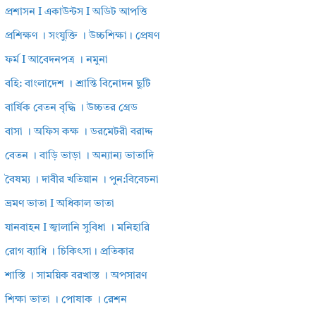
প্রশাসন I একাউন্টস I অডিট আপত্তি
প্রশিক্ষণ । সংযুক্তি । উচ্চশিক্ষা। প্রেষণ
ফর্ম I আবেদনপত্র । নমুনা
বহি: বাংলাদেশ । শ্রান্তি বিনোদন ছুটি
বার্ষিক বেতন বৃদ্ধি । উচ্চতর গ্রেড
বাসা । অফিস কক্ষ । ডরমেটরী বরাদ্দ
বেতন । বাড়ি ভাড়া । অন্যান্য ভাতাদি
বৈষম্য । দাবীর খতিয়ান । পুন:বিবেচনা
ভ্রমণ ভাতা I অধিকাল ভাতা
যানবাহন I জ্বালানি সুবিধা । মনিহারি
রোগ ব্যাধি । চিকিৎসা। প্রতিকার
শাস্তি । সাময়িক বরখাস্ত । অপসারণ
শিক্ষা ভাতা । পোষাক । রেশন