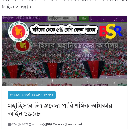
নির্ণয়ের তালিকা )
পে-স্কেল I গেজেট । প্রজ্ঞাপন । পরিপত্র
মহাহিসাব নিয়ন্ত্রকের পারিশ্রমিক অধিকার
আইন ১৯৯৮
02/03/2021
admin
3819 Views
3 min read