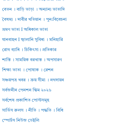
বেতন । বাড়ি ভাড়া । অন্যান্য ভাতাদি
বৈষম্য । দাবীর খতিয়ান । পুন:বিবেচনা
ভ্রমণ ভাতা I অধিকাল ভাতা
যানবাহন I জ্বালানি সুবিধা । মনিহারি
রোগ ব্যাধি । চিকিৎসা। প্রতিকার
শাস্তি । সাময়িক বরখাস্ত । অপসারণ
শিক্ষা ভাতা । পোষাক । রেশন
সঞ্চয়পত্র খবর । ক্রয় সীমা । নগদায়ন
সর্বজনীন পেনশন স্কিম ২০২৬
সর্বশেষ প্রকাশিত পোস্টসমূহ
সার্ভিস রুলস । নীতি । পদ্ধতি । বিধি
স্পোর্টস নিউজ ডেইলি