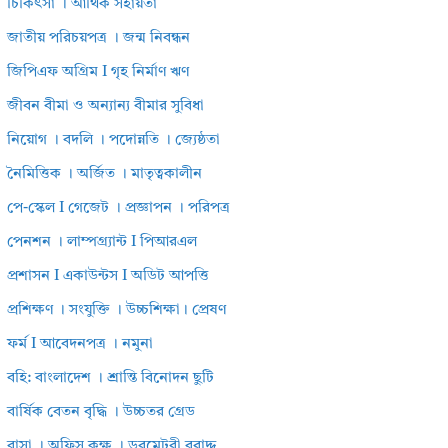
চিকিৎসা । আর্থিক সহায়তা
জাতীয় পরিচয়পত্র । জন্ম নিবন্ধন
জিপিএফ অগ্রিম I গৃহ নির্মাণ ঋণ
জীবন বীমা ও অন্যান্য বীমার সুবিধা
নিয়োগ । বদলি । পদোন্নতি । জ্যেষ্ঠতা
নৈমিত্তিক । অর্জিত । মাতৃত্বকালীন
পে-স্কেল I গেজেট । প্রজ্ঞাপন । পরিপত্র
পেনশন । লাম্পগ্র্যান্ট I পিআরএল
প্রশাসন I একাউন্টস I অডিট আপত্তি
প্রশিক্ষণ । সংযুক্তি । উচ্চশিক্ষা। প্রেষণ
ফর্ম I আবেদনপত্র । নমুনা
বহি: বাংলাদেশ । শ্রান্তি বিনোদন ছুটি
বার্ষিক বেতন বৃদ্ধি । উচ্চতর গ্রেড
বাসা । অফিস কক্ষ । ডরমেটরী বরাদ্দ