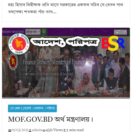
মহা হিসাব নিরীক্ষক প্রতি মাসে সরকারের একজন সচিব যে বেতন পান
তদপেক্ষা শতকরা পাঁচ ভাগ…
পে-স্কেল I গেজেট । প্রজ্ঞাপন । পরিপত্র
MOF.GOV.BD অর্থ মন্ত্রণালয়।
01/03/2021
admin
4321 Views
5 min read