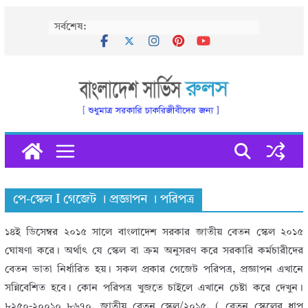
Skip
সর্বশেষ:
to
content
পে-স্কেল I গেজেট । প্রজ্ঞাপন । পরিপত্র
১৪ই ডিসেম্বর ২০১৫ সালে বাংলাদেশ সরকার জাতীয় বেতন স্কেল ২০১৫
ঘোষণা করে। অর্থাৎ যে স্কেল বা ক্রম অনুসরণ করে সরকারি কর্মচারীদের
বেতন ভাতা নির্ধারিত হয়। সকল প্রকার গেজেট পরিপত্র, প্রজ্ঞাপন এখানে
সন্নিবেশিত হবে। কোন পরিপত্র খুজতে চাইলে এখানে চেষ্টা করে দেখুন।
৮২৫০-২০০১০ ৮৬৭০. জাতীয় বেতন স্কেল/২০১৫. ( বেতন স্কেলের ধাপ