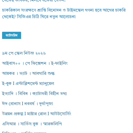
থেকেই কার্যকর, মিলবে বকেয়া বেতন?
চাকরিকাল সংরক্ষণে শ্রান্তি বিনোদন ও টাইমস্কেল গণনা হবে আগের চাকরি
থেকেই? সিজিএর চিঠি ঘিরে নতুন আলোচনা
ক্যাটাগরিজ
৯ম পে স্কেল নিউজ ২০২৬
আইবাস++ । পে ফিক্সেশন । ই-ফাইলিং
আয়কর । ভ্যাট । আবগারি শুল্ক
ই-বুক I এস্টাব্লিশমেন্ট ম্যানুয়েল
ইত্যাদি । বিবিধ । ক্যাটাগরী বিহীন তথ্য
ঈদ বোনাস I নববর্ষ । দূর্গাপূজা
উন্নয়ন প্রকল্প I মাষ্টার রোল I আউটসোর্সিং
এসিআর । সার্ভিস বুক । স্মারকলিপি