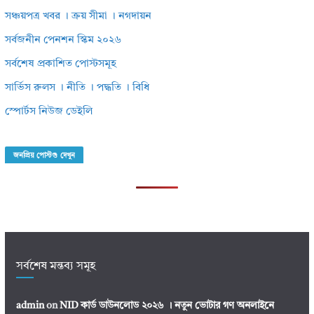
সঞ্চয়পত্র খবর । ক্রয় সীমা । নগদায়ন
সর্বজনীন পেনশন স্কিম ২০২৬
সর্বশেষ প্রকাশিত পোস্টসমূহ
সার্ভিস রুলস । নীতি । পদ্ধতি । বিধি
স্পোর্টস নিউজ ডেইলি
জনপ্রিয় পোস্টগু দেখুন
সর্বশেষ মন্তব্য সমূহ
admin
on
NID কার্ড ডাউনলোড ২০২৬ । নতুন ভোটার গণ অনলাইনে