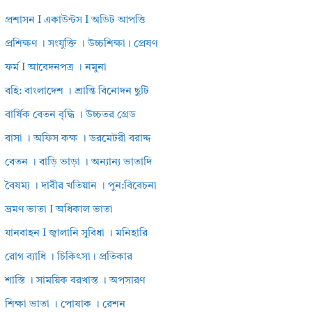
প্রশাসন I একাউন্টস I অডিট আপত্তি
প্রশিক্ষণ । সংযুক্তি । উচ্চশিক্ষা। প্রেষণ
ফর্ম I আবেদনপত্র । নমুনা
বহি: বাংলাদেশ । শ্রান্তি বিনোদন ছুটি
বার্ষিক বেতন বৃদ্ধি । উচ্চতর গ্রেড
বাসা । অফিস কক্ষ । ডরমেটরী বরাদ্দ
বেতন । বাড়ি ভাড়া । অন্যান্য ভাতাদি
বৈষম্য । দাবীর খতিয়ান । পুন:বিবেচনা
ভ্রমণ ভাতা I অধিকাল ভাতা
যানবাহন I জ্বালানি সুবিধা । মনিহারি
রোগ ব্যাধি । চিকিৎসা। প্রতিকার
শাস্তি । সাময়িক বরখাস্ত । অপসারণ
শিক্ষা ভাতা । পোষাক । রেশন