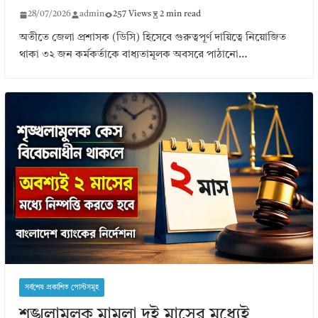
28/07/2026
admin
257 Views
2 min read
অতীতে জেলা প্রশাসক (ডিসি) হিসেবে গুরুত্বপূর্ণ দায়িত্বে নিয়োজিত
থাকা ৩২ জন কর্মকর্তাকে বাধ্যতামূলক অবসরে পাঠানো…
সর্বশেষ প্রকাশিত পোস্টসমূহ
শৃঙ্খলামূলক মামলা দুই মাসের মধ্যেই