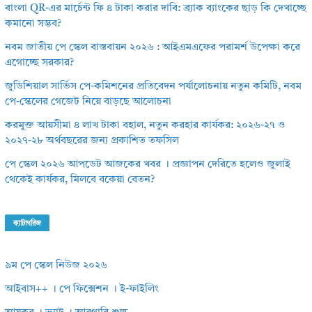
বাংলা QR-এর মার্চেন্ট ফি ৪ টাকা করার দাবি: ব্র্যাক ব্যাংকের ছাড় কি দেখাচ্ছে
কমানো সম্ভব?
নবম জাতীয় পে স্কেল বাস্তবায়ন ২০২৬ : আইএমএফের পরামর্শ উপেক্ষা করে
এগোচ্ছে সরকার?
জুডিশিয়াল সার্ভিস পে-কমিশনের প্রতিবেদন পর্যালোচনায় নতুন কমিটি, নবম
পে-স্কেলের গেজেট নিয়ে বাড়ছে আলোচনা
করমুক্ত আয়সীমা ৪ লাখ টাকা বহাল, নতুন করহার কার্যকর: ২০২৬-২৭ ও
২০২৭-২৮ অর্থবছরের জন্য প্রকাশিত তফসিল
পে স্কেল ২০২৬ আপডেট আজকের খবর । প্রজ্ঞাপন দেরিতে হলেও জুলাই
থেকেই কার্যকর, মিলবে বকেয়া বেতন?
ক্যাটাগরিজ
৯ম পে স্কেল নিউজ ২০২৬
আইবাস++ । পে ফিক্সেশন । ই-ফাইলিং