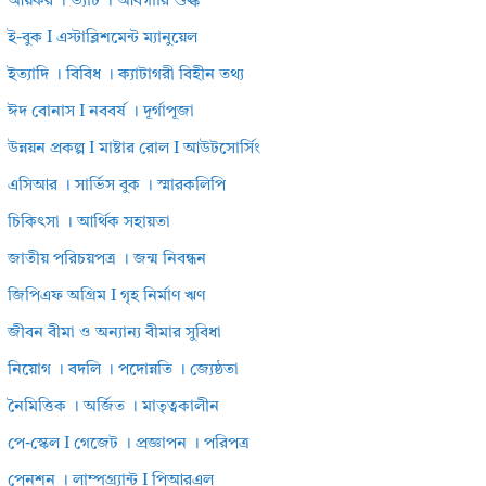
আয়কর । ভ্যাট । আবগারি শুল্ক
ই-বুক I এস্টাব্লিশমেন্ট ম্যানুয়েল
ইত্যাদি । বিবিধ । ক্যাটাগরী বিহীন তথ্য
ঈদ বোনাস I নববর্ষ । দূর্গাপূজা
উন্নয়ন প্রকল্প I মাষ্টার রোল I আউটসোর্সিং
এসিআর । সার্ভিস বুক । স্মারকলিপি
চিকিৎসা । আর্থিক সহায়তা
জাতীয় পরিচয়পত্র । জন্ম নিবন্ধন
জিপিএফ অগ্রিম I গৃহ নির্মাণ ঋণ
জীবন বীমা ও অন্যান্য বীমার সুবিধা
নিয়োগ । বদলি । পদোন্নতি । জ্যেষ্ঠতা
নৈমিত্তিক । অর্জিত । মাতৃত্বকালীন
পে-স্কেল I গেজেট । প্রজ্ঞাপন । পরিপত্র
পেনশন । লাম্পগ্র্যান্ট I পিআরএল