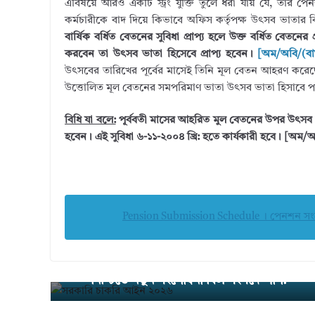
এবিষয়ে আরও একটি স্ট্রং যুক্তি তুলে ধরা যায় যে, তার
কর্মচারীকে বাদ দিয়ে কিভাবে অফিস কর্তৃপক্ষ উৎসব ভাতার 
বার্ষিক বর্ধিত বেতনের সুবিধা প্রাপ্য হলে উক্ত বর্ধিত বে
করবেন তা উৎসব ভাতা হিসেবে প্রাপ্য হবেন।
[অম/অবি/(বা
উৎসবের তারিখের পূর্বের মাসেই তিনি মূল বেতন আহরণ করেছ
উত্তোলিত মূল বেতনের সমপরিমাণ ভাতা উৎসব ভাতা হিসাবে 
বিধি যা বলে:
পূর্ববতী মাসের আহরিত মুল বেতনের উপর উৎসব ভাত
হবেন। এই সুবিধা ৬-১১-২০০৪ খ্রি: হতে কার্যকারী হবে। [অম/অ
Pension Submission Schedule । পেনশন সংক্রা
সরকারি চাকরি আইন ২০২৬ । জবাবদিহিতা ও শৃঙ
← Pre
vious
নিশ্চিতে নতুন সংশোধনী বিল সংসদে পাশ?