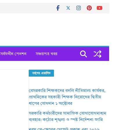
সর্বজনীন পেনশন
সঞ্চয়পত্র খবর
সর্বশেষ প্রকাশিত
বেসরকারি শিক্ষকদের বদলি নীতিমালা কার্যকর,
প্রাথমিকের সহকারী শিক্ষক নিয়োগের দ্বিতীয়
ধাপের যোগদান ১ অক্টোবর
সরকারি কর্মচারীদের সামাজিক যোগাযোগমাধ্যম
ব্যবহার: কঠোর শৃঙ্খলা ও স্পষ্ট নির্দেশনা জারি
নবম পে-স্কেলের গেজেট প্রকাশ এবং ২০২৬