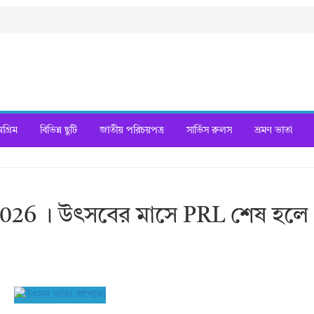
্রিম
বিভিন্ন ছুটি
জাতীয় পরিচয়পত্র
সার্ভিস রুলস
ভ্রমণ ভাতা
2026 । উৎসবের মাসে PRL শেষ হলে