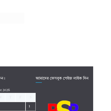
রুন।
আমাদের ফেসবুক পেইজ লাইক দিন
t 2026
W
T
F
S
1