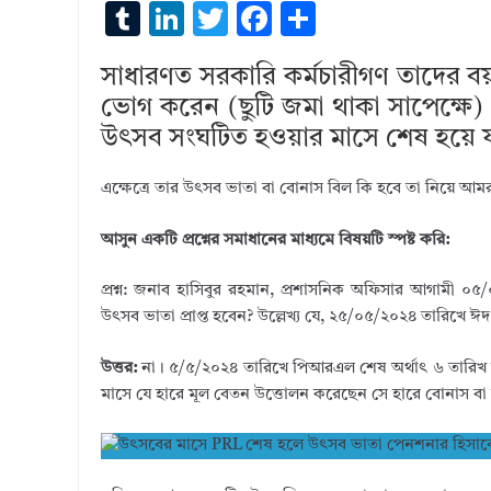
T
Li
T
F
S
u
n
w
ac
h
সাধারণত সরকারি কর্মচারীগণ তাদের বয
m
k
it
e
ar
ভোগ করেন (ছুটি জমা থাকা সাপেক্ষে
bl
e
te
b
e
উৎসব সংঘটিত হওয়ার মাসে শেষ হয়ে 
r
dI
r
o
n
o
এক্ষেত্রে তার উৎসব ভাতা বা বোনাস বিল কি হবে তা নিয়ে আমরা
k
আসুন একটি প্রশ্নের সমাধানের মাধ্যমে বিষয়টি স্পষ্ট করি:
প্রশ্ন: জনাব হাসিবুর রহমান, প্রশাসনিক অফিসার আগামী
উৎসব ভাতা প্রাপ্ত হবেন? উল্লেখ্য যে, ২৫/০৫/২০২৪ তারিখে ঈদ
উত্তর:
না। ৫/৫/২০২৪ তারিখে পিআরএল শেষ অর্থাৎ ৬ তারিখ 
মাসে যে হারে মূল বেতন উত্তোলন করেছেন সে হারে বোনাস বা 