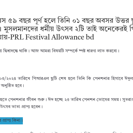
়স ৫৯ বছর পূর্ণ হলে তিনি ০১ বছর অবসর উত্তর 
)। মুসলমানদের ধর্মীয় উৎসব ২টি তাই অনেকের
যায়-PRL Festival Allowance bd
 দ্বিধাদন্ধে থাকি। আজ আমরা বিষয়টি সম্পর্কে ষ্পষ্ট ধারণা লাভ করবো।
 ০৫/০৫/২০২৪ তারিখে পিআরএল ছুটি শেষ হলে তিনি কি পেনশনার হিসাবে ঈদ
 অনুষ্ঠিত হবে।
হতে পেনশনার জীবন শুরু। ঈদ হচ্ছে ২৫ তারিখ পেনশন ভোগের সময়। সুতরাং
উৎসব ভাতা প্রাপ্য হবেন।