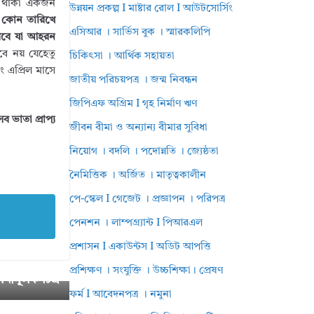
 এ থাকা একজন
উন্নয়ন প্রকল্প I মাষ্টার রোল I আউটসোর্সিং
যে কোন তারিখে
এসিআর । সার্ভিস বুক । স্মারকলিপি
িসেবে যা আহরন
ে নয় যেহেতু
চিকিৎসা । আর্থিক সহায়তা
 এপ্রিল মাসে
জাতীয় পরিচয়পত্র । জন্ম নিবন্ধন
জিপিএফ অগ্রিম I গৃহ নির্মাণ ঋণ
 ভাতা প্রাপ্য
জীবন বীমা ও অন্যান্য বীমার সুবিধা
নিয়োগ । বদলি । পদোন্নতি । জ্যেষ্ঠতা
নৈমিত্তিক । অর্জিত । মাতৃত্বকালীন
পে-স্কেল I গেজেট । প্রজ্ঞাপন । পরিপত্র
পেনশন । লাম্পগ্র্যান্ট I পিআরএল
প্রশাসন I একাউন্টস I অডিট আপত্তি
যাংক ও বিশ্ব
প্রশিক্ষণ । সংযুক্তি । উচ্চশিক্ষা। প্রেষণ
লনামূলক চিত্র
ফর্ম I আবেদনপত্র । নমুনা