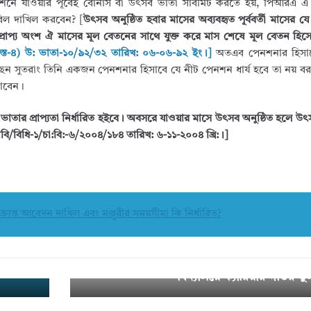
 পেনশনে যাওয়ার পূর্বেই বোনাস বা উৎসব ভাতা সাবমিট করতে হয়, পিআরএ
বিল দাখিল করবেন? [
উৎসব অনুষ্ঠিত হবার মাসের অব্যবহৃত পূর্ববর্তী মাসের 
তনের প্রাপ্য অংশ ঐ মাসের মূল বেতনের সাথে যুক্ত করে মাস শেষে মূল বেতন হ
স্ত-৪) উ: ভাতা-১০/৯২/৩২ তারিখ: ০৬-০৬-৯২ ইং।]
অতএব পেনশনার হিসাব
েন সুতরাং তিনি একজন পেনশনার হিসাবে যে নীট পেনশন ধার্য হবে তা নয় বরং
পাবেন।
ার প্রাপ্যতা নির্ধারিত হইবে। অবসরে যাওয়ার মাসে উৎসব অনুষ্ঠিত হলে উৎসব
বি/বিধি-১/চা:বি:-৬/২০০৪/১৮৪ তারিখ: ৬-১১-২০০৪ খ্রি:।]
ন্ত আবেদন দাখিল এবং মঞ্জুরীর সময়সীমা কি নির্ধারিত?
্খলা
৪ বছরে ৯ম থেকে ৬ষ্ঠ গ্রেড: বিসিএস, ব্
Nex
t →
বিদ্যালয়ে ক্যারিয়ার গতির তু