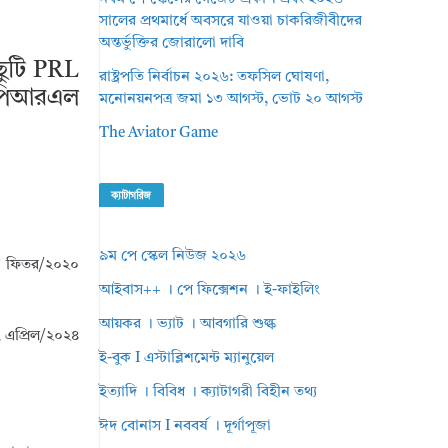
সালের প্রথমার্ধে অবসরে যাওয়া চাকরিজীবীদের
অন্তর্ভুক্তির জোরালো দাবি
ছুটি PRL
রাষ্ট্রপতি নির্বাচন ২০২৬: তফসিল ঘোষণা,
ই পিআরএল
মনোনয়নপত্র জমা ১৩ আগস্ট, ভোট ২০ আগস্ট
The Aviator Game
ক্যাটাগরিজ
৯ম পে স্কেল নিউজ ২০২৬
ুল ফিতর/২০২০
আইবাস++ । পে ফিক্সেশন । ই-ফাইলিং
আয়কর । ভ্যাট । আবগারি শুল্ক
 এপ্রিল/২০২৪
ই-বুক I এস্টাব্লিশমেন্ট ম্যানুয়েল
ইত্যাদি । বিবিধ । ক্যাটাগরী বিহীন তথ্য
ঈদ বোনাস I নববর্ষ । দূর্গাপূজা