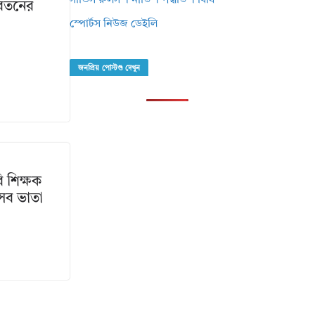
সার্ভিস রুলস । নীতি । পদ্ধতি । বিধি
বেতনের
স্পোর্টস নিউজ ডেইলি
জনপ্রিয় পোস্টগু দেখুন
 শিক্ষক
সব ভাতা