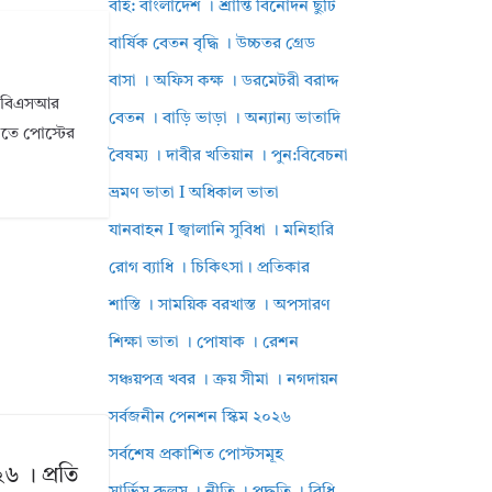
বহি: বাংলাদেশ । শ্রান্তি বিনোদন ছুটি
বার্ষিক বেতন বৃদ্ধি । উচ্চতর গ্রেড
বাসা । অফিস কক্ষ । ডরমেটরী বরাদ্দ
ি। বিএসআর
বেতন । বাড়ি ভাড়া । অন্যান্য ভাতাদি
ানতে পোস্টের
বৈষম্য । দাবীর খতিয়ান । পুন:বিবেচনা
ভ্রমণ ভাতা I অধিকাল ভাতা
যানবাহন I জ্বালানি সুবিধা । মনিহারি
রোগ ব্যাধি । চিকিৎসা। প্রতিকার
শাস্তি । সাময়িক বরখাস্ত । অপসারণ
শিক্ষা ভাতা । পোষাক । রেশন
সঞ্চয়পত্র খবর । ক্রয় সীমা । নগদায়ন
সর্বজনীন পেনশন স্কিম ২০২৬
সর্বশেষ প্রকাশিত পোস্টসমূহ
৬ । প্রতি