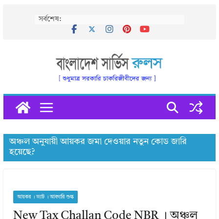
Skip
সর্বশেষ:
to
content
অঞ্চল অনুযায়ী আয়কর জমা দেওয়ার নতুন কোড জারি
হয়েছে?
আয়কর । ভ্যাট । আবগারি শুল্ক
New Tax Challan Code NBR । অঞ্চল