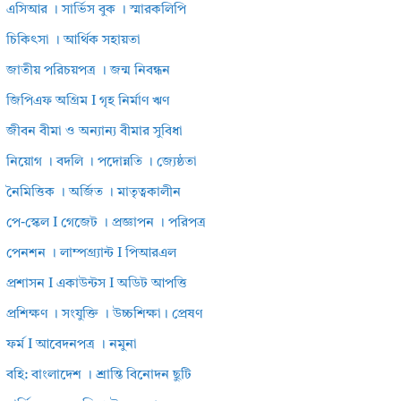
এসিআর । সার্ভিস বুক । স্মারকলিপি
চিকিৎসা । আর্থিক সহায়তা
জাতীয় পরিচয়পত্র । জন্ম নিবন্ধন
জিপিএফ অগ্রিম I গৃহ নির্মাণ ঋণ
জীবন বীমা ও অন্যান্য বীমার সুবিধা
নিয়োগ । বদলি । পদোন্নতি । জ্যেষ্ঠতা
নৈমিত্তিক । অর্জিত । মাতৃত্বকালীন
পে-স্কেল I গেজেট । প্রজ্ঞাপন । পরিপত্র
পেনশন । লাম্পগ্র্যান্ট I পিআরএল
প্রশাসন I একাউন্টস I অডিট আপত্তি
প্রশিক্ষণ । সংযুক্তি । উচ্চশিক্ষা। প্রেষণ
ফর্ম I আবেদনপত্র । নমুনা
বহি: বাংলাদেশ । শ্রান্তি বিনোদন ছুটি