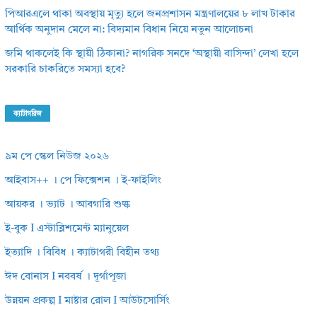
পিআরএলে থাকা অবস্থায় মৃত্যু হলে জনপ্রশাসন মন্ত্রণালয়ের ৮ লাখ টাকার
আর্থিক অনুদান মেলে না: বিদ্যমান বিধান নিয়ে নতুন আলোচনা
জমি থাকলেই কি স্থায়ী ঠিকানা? নাগরিক সনদে ‘অস্থায়ী বাসিন্দা’ লেখা হলে
সরকারি চাকরিতে সমস্যা হবে?
ক্যাটাগরিজ
৯ম পে স্কেল নিউজ ২০২৬
আইবাস++ । পে ফিক্সেশন । ই-ফাইলিং
আয়কর । ভ্যাট । আবগারি শুল্ক
ই-বুক I এস্টাব্লিশমেন্ট ম্যানুয়েল
ইত্যাদি । বিবিধ । ক্যাটাগরী বিহীন তথ্য
ঈদ বোনাস I নববর্ষ । দূর্গাপূজা
উন্নয়ন প্রকল্প I মাষ্টার রোল I আউটসোর্সিং