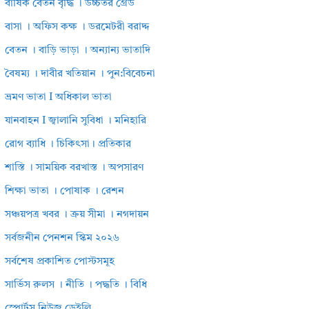
বার্ষিক বেতন বৃদ্ধি । উচ্চতর গ্রেড
বাসা । অফিস কক্ষ । ডরমেটরী বরাদ্দ
বেতন । বাড়ি ভাড়া । অন্যান্য ভাতাদি
বৈষম্য । দাবীর খতিয়ান । পুন:বিবেচনা
ভ্রমণ ভাতা I অধিকাল ভাতা
যানবাহন I জ্বালানি সুবিধা । মনিহারি
রোগ ব্যাধি । চিকিৎসা। প্রতিকার
শাস্তি । সাময়িক বরখাস্ত । অপসারণ
শিক্ষা ভাতা । পোষাক । রেশন
সঞ্চয়পত্র খবর । ক্রয় সীমা । নগদায়ন
সর্বজনীন পেনশন স্কিম ২০২৬
সর্বশেষ প্রকাশিত পোস্টসমূহ
সার্ভিস রুলস । নীতি । পদ্ধতি । বিধি
স্পোর্টস নিউজ ডেইলি