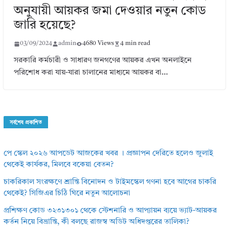
অনুযায়ী আয়কর জমা দেওয়ার নতুন কোড
জারি হয়েছে?
03/09/2024
admin
4680 Views
4 min read
সরকারি কর্মচারী ও সাধারণ জনগণের আয়কর এখন অনলাইনে
পরিশোধ করা যায়-যারা চালানের মাধ্যমে আয়কর বা…
সর্বশেষ প্রকাশিত
পে স্কেল ২০২৬ আপডেট আজকের খবর । প্রজ্ঞাপন দেরিতে হলেও জুলাই
থেকেই কার্যকর, মিলবে বকেয়া বেতন?
চাকরিকাল সংরক্ষণে শ্রান্তি বিনোদন ও টাইমস্কেল গণনা হবে আগের চাকরি
থেকেই? সিজিএর চিঠি ঘিরে নতুন আলোচনা
প্রশিক্ষণ কোড ৩২৩১৩০১ থেকে স্টেশনারি ও আপ্যায়ন ব্যয়ে ভ্যাট-আয়কর
কর্তন নিয়ে বিভ্রান্তি, কী বলছে রাজস্ব অডিট অধিদপ্তরের তালিকা?