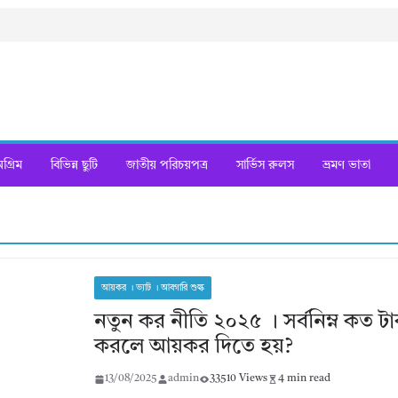
্রিম
বিভিন্ন ছুটি
জাতীয় পরিচয়পত্র
সার্ভিস রুলস
ভ্রমণ ভাতা
আয়কর । ভ্যাট । আবগারি শুল্ক
নতুন কর নীতি ২০২৫ । সর্বনিম্ন কত 
করলে আয়কর দিতে হয়?
13/08/2025
admin
33510 Views
4 min read