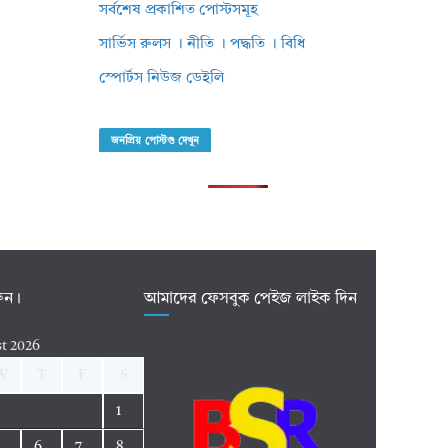
সর্বশেষ প্রকাশিত পোস্টসমূহ
সার্ভিস রুলস । নীতি । পদ্ধতি । বিধি
স্পোর্টস নিউজ ডেইলি
জনপ্রিয় পোস্টগু দেখুন
রুন।
আমাদের ফেসবুক পেইজ লাইক দিন
t 2026
W
T
F
S
1
5
6
7
8