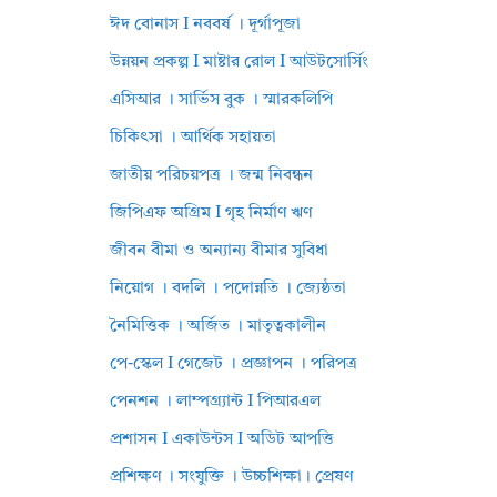
ঈদ বোনাস I নববর্ষ । দূর্গাপূজা
উন্নয়ন প্রকল্প I মাষ্টার রোল I আউটসোর্সিং
এসিআর । সার্ভিস বুক । স্মারকলিপি
চিকিৎসা । আর্থিক সহায়তা
জাতীয় পরিচয়পত্র । জন্ম নিবন্ধন
জিপিএফ অগ্রিম I গৃহ নির্মাণ ঋণ
জীবন বীমা ও অন্যান্য বীমার সুবিধা
নিয়োগ । বদলি । পদোন্নতি । জ্যেষ্ঠতা
নৈমিত্তিক । অর্জিত । মাতৃত্বকালীন
পে-স্কেল I গেজেট । প্রজ্ঞাপন । পরিপত্র
পেনশন । লাম্পগ্র্যান্ট I পিআরএল
প্রশাসন I একাউন্টস I অডিট আপত্তি
প্রশিক্ষণ । সংযুক্তি । উচ্চশিক্ষা। প্রেষণ