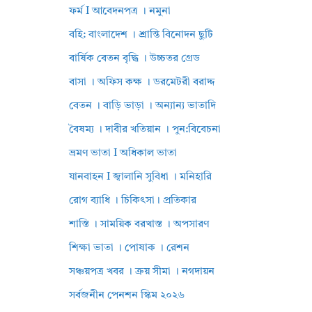
ফর্ম I আবেদনপত্র । নমুনা
বহি: বাংলাদেশ । শ্রান্তি বিনোদন ছুটি
বার্ষিক বেতন বৃদ্ধি । উচ্চতর গ্রেড
বাসা । অফিস কক্ষ । ডরমেটরী বরাদ্দ
বেতন । বাড়ি ভাড়া । অন্যান্য ভাতাদি
বৈষম্য । দাবীর খতিয়ান । পুন:বিবেচনা
ভ্রমণ ভাতা I অধিকাল ভাতা
যানবাহন I জ্বালানি সুবিধা । মনিহারি
রোগ ব্যাধি । চিকিৎসা। প্রতিকার
শাস্তি । সাময়িক বরখাস্ত । অপসারণ
শিক্ষা ভাতা । পোষাক । রেশন
সঞ্চয়পত্র খবর । ক্রয় সীমা । নগদায়ন
সর্বজনীন পেনশন স্কিম ২০২৬