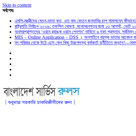
Skip to content
সর্বশেষ:
এমপি-মন্ত্রীদের বেতন-ভাতা কত, এত কম বেতনে জনদাবির চাপ সামলাবেন কীভাবে
রাষ্ট্রপতি নির্বাচন ২০২৬: তফসিল ঘোষণা, মনোনয়নপত্র জমা ১৩ আগস্ট, ভোট ২
অবসরপ্রাপ্তদের ‘ওয়ান র‌্যাঙ্ক ওয়ান পেনশন’ দাবিতে ৬ দফা প্রস্তাব, সর্বনিম্
MIS – Online Application – DSS । অনলাইনে বয়স্ক ভাতার আবেদন কর
সৎ পরিবার থেকে উঠে এসে কেন কিছু উচ্চপদস্থ কর্মকর্তা দুর্নীতিতে জড়ান?—স