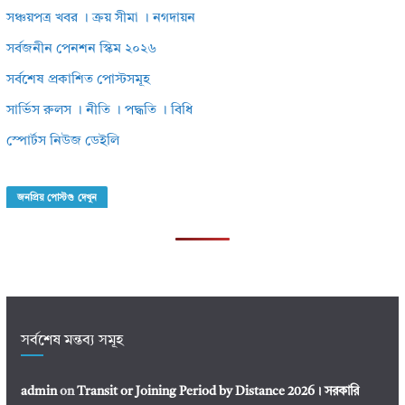
সঞ্চয়পত্র খবর । ক্রয় সীমা । নগদায়ন
সর্বজনীন পেনশন স্কিম ২০২৬
সর্বশেষ প্রকাশিত পোস্টসমূহ
সার্ভিস রুলস । নীতি । পদ্ধতি । বিধি
স্পোর্টস নিউজ ডেইলি
জনপ্রিয় পোস্টগু দেখুন
সর্বশেষ মন্তব্য সমূহ
admin
on
Transit or Joining Period by Distance 2026। সরকারি