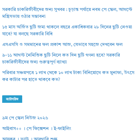
সরকারি চাকরিজীবীদের জন্য সুখবর : চূড়ান্ত পর্যায়ে নবম পে স্কেল, আগস্টে
মন্ত্রিসভায় ওঠার সম্ভাবনা
১৫ মাস অর্জিত ছুটি জমা থাকলে বছরে একাধিকবার ২৮ দিনের ছুটি নেওয়া
যাবে? যা বলছে সরকারি বিধি
এসএসসি ও সমমানের ফল প্রকাশ আজ, যেভাবে সহজে দেখবেন ফল
৯–১১ আগস্ট নৈমিত্তিক ছুটি নিলে কত দিন ছুটি গণনা হবে? সরকারি
চাকরিজীবীদের জন্য গুরুত্বপূর্ণ ব্যাখ্যা
পরিবার সঞ্চয়পত্রে ১ লাখ থেকে ১০ লাখ টাকা বিনিয়োগে কত মুনাফা, উৎসে
কর কাটার পর হাতে থাকবে কত?
ক্যাটাগরিজ
৯ম পে স্কেল নিউজ ২০২৬
আইবাস++ । পে ফিক্সেশন । ই-ফাইলিং
আয়কর । ভ্যাট । আবগারি শুল্ক