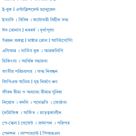
ই-বুক I এস্টাব্লিশমেন্ট ম্যানুয়েল
ইত্যাদি । বিবিধ । ক্যাটাগরী বিহীন তথ্য
ঈদ বোনাস I নববর্ষ । দূর্গাপূজা
উন্নয়ন প্রকল্প I মাষ্টার রোল I আউটসোর্সিং
এসিআর । সার্ভিস বুক । স্মারকলিপি
চিকিৎসা । আর্থিক সহায়তা
জাতীয় পরিচয়পত্র । জন্ম নিবন্ধন
জিপিএফ অগ্রিম I গৃহ নির্মাণ ঋণ
জীবন বীমা ও অন্যান্য বীমার সুবিধা
নিয়োগ । বদলি । পদোন্নতি । জ্যেষ্ঠতা
নৈমিত্তিক । অর্জিত । মাতৃত্বকালীন
পে-স্কেল I গেজেট । প্রজ্ঞাপন । পরিপত্র
পেনশন । লাম্পগ্র্যান্ট I পিআরএল