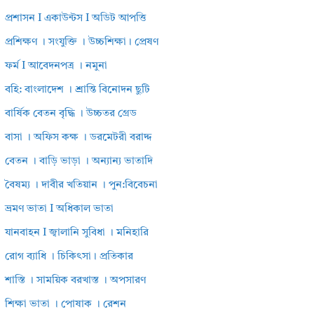
প্রশাসন I একাউন্টস I অডিট আপত্তি
প্রশিক্ষণ । সংযুক্তি । উচ্চশিক্ষা। প্রেষণ
ফর্ম I আবেদনপত্র । নমুনা
বহি: বাংলাদেশ । শ্রান্তি বিনোদন ছুটি
বার্ষিক বেতন বৃদ্ধি । উচ্চতর গ্রেড
বাসা । অফিস কক্ষ । ডরমেটরী বরাদ্দ
বেতন । বাড়ি ভাড়া । অন্যান্য ভাতাদি
বৈষম্য । দাবীর খতিয়ান । পুন:বিবেচনা
ভ্রমণ ভাতা I অধিকাল ভাতা
যানবাহন I জ্বালানি সুবিধা । মনিহারি
রোগ ব্যাধি । চিকিৎসা। প্রতিকার
শাস্তি । সাময়িক বরখাস্ত । অপসারণ
শিক্ষা ভাতা । পোষাক । রেশন