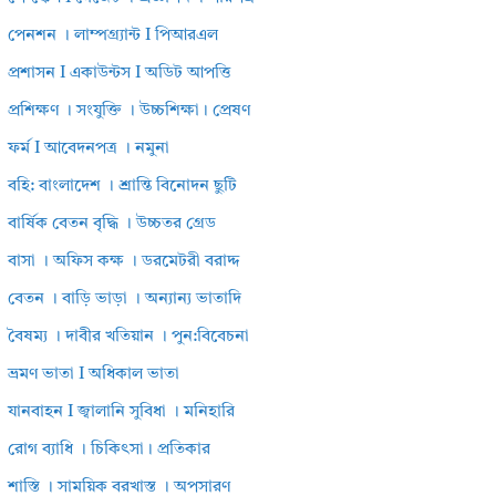
পেনশন । লাম্পগ্র্যান্ট I পিআরএল
প্রশাসন I একাউন্টস I অডিট আপত্তি
প্রশিক্ষণ । সংযুক্তি । উচ্চশিক্ষা। প্রেষণ
ফর্ম I আবেদনপত্র । নমুনা
বহি: বাংলাদেশ । শ্রান্তি বিনোদন ছুটি
বার্ষিক বেতন বৃদ্ধি । উচ্চতর গ্রেড
বাসা । অফিস কক্ষ । ডরমেটরী বরাদ্দ
বেতন । বাড়ি ভাড়া । অন্যান্য ভাতাদি
বৈষম্য । দাবীর খতিয়ান । পুন:বিবেচনা
ভ্রমণ ভাতা I অধিকাল ভাতা
যানবাহন I জ্বালানি সুবিধা । মনিহারি
রোগ ব্যাধি । চিকিৎসা। প্রতিকার
শাস্তি । সাময়িক বরখাস্ত । অপসারণ