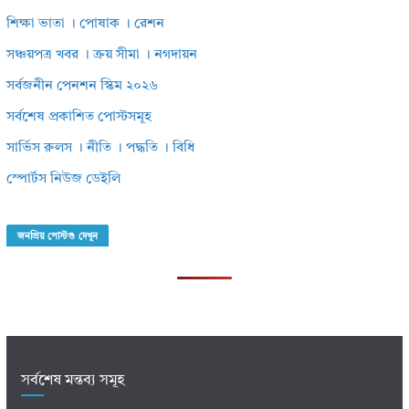
শিক্ষা ভাতা । পোষাক । রেশন
সঞ্চয়পত্র খবর । ক্রয় সীমা । নগদায়ন
সর্বজনীন পেনশন স্কিম ২০২৬
সর্বশেষ প্রকাশিত পোস্টসমূহ
সার্ভিস রুলস । নীতি । পদ্ধতি । বিধি
স্পোর্টস নিউজ ডেইলি
জনপ্রিয় পোস্টগু দেখুন
সর্বশেষ মন্তব্য সমূহ