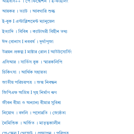
আইবাস++ । পে ফিক্সেশন । ই-ফাইলিং
আয়কর । ভ্যাট । আবগারি শুল্ক
ই-বুক I এস্টাব্লিশমেন্ট ম্যানুয়েল
ইত্যাদি । বিবিধ । ক্যাটাগরী বিহীন তথ্য
ঈদ বোনাস I নববর্ষ । দূর্গাপূজা
উন্নয়ন প্রকল্প I মাষ্টার রোল I আউটসোর্সিং
এসিআর । সার্ভিস বুক । স্মারকলিপি
চিকিৎসা । আর্থিক সহায়তা
জাতীয় পরিচয়পত্র । জন্ম নিবন্ধন
জিপিএফ অগ্রিম I গৃহ নির্মাণ ঋণ
জীবন বীমা ও অন্যান্য বীমার সুবিধা
নিয়োগ । বদলি । পদোন্নতি । জ্যেষ্ঠতা
নৈমিত্তিক । অর্জিত । মাতৃত্বকালীন
পে-স্কেল I গেজেট । প্রজ্ঞাপন । পরিপত্র