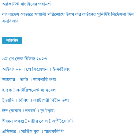
অ্যাকাউন্ট যাচাইয়ের পরামর্শ
বাংলাদেশ বেতারে সম্মানী পরিশোধে উৎস কর কর্তনের সুনির্দিষ্ট নির্দেশনা দিল
এনবিআর
ক্যাটাগরিজ
৯ম পে স্কেল নিউজ ২০২৬
আইবাস++ । পে ফিক্সেশন । ই-ফাইলিং
আয়কর । ভ্যাট । আবগারি শুল্ক
ই-বুক I এস্টাব্লিশমেন্ট ম্যানুয়েল
ইত্যাদি । বিবিধ । ক্যাটাগরী বিহীন তথ্য
ঈদ বোনাস I নববর্ষ । দূর্গাপূজা
উন্নয়ন প্রকল্প I মাষ্টার রোল I আউটসোর্সিং
এসিআর । সার্ভিস বুক । স্মারকলিপি