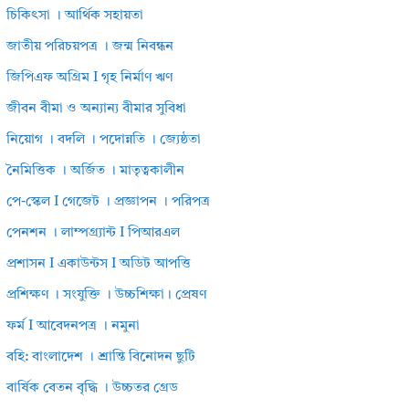
চিকিৎসা । আর্থিক সহায়তা
জাতীয় পরিচয়পত্র । জন্ম নিবন্ধন
জিপিএফ অগ্রিম I গৃহ নির্মাণ ঋণ
জীবন বীমা ও অন্যান্য বীমার সুবিধা
নিয়োগ । বদলি । পদোন্নতি । জ্যেষ্ঠতা
নৈমিত্তিক । অর্জিত । মাতৃত্বকালীন
পে-স্কেল I গেজেট । প্রজ্ঞাপন । পরিপত্র
পেনশন । লাম্পগ্র্যান্ট I পিআরএল
প্রশাসন I একাউন্টস I অডিট আপত্তি
প্রশিক্ষণ । সংযুক্তি । উচ্চশিক্ষা। প্রেষণ
ফর্ম I আবেদনপত্র । নমুনা
বহি: বাংলাদেশ । শ্রান্তি বিনোদন ছুটি
বার্ষিক বেতন বৃদ্ধি । উচ্চতর গ্রেড