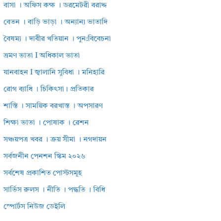
বাসা । অফিস কক্ষ । ডরমেটরী বরাদ্দ
বেতন । বাড়ি ভাড়া । অন্যান্য ভাতাদি
বৈষম্য । দাবীর খতিয়ান । পুন:বিবেচনা
ভ্রমণ ভাতা I অধিকাল ভাতা
যানবাহন I জ্বালানি সুবিধা । মনিহারি
রোগ ব্যাধি । চিকিৎসা। প্রতিকার
শাস্তি । সাময়িক বরখাস্ত । অপসারণ
শিক্ষা ভাতা । পোষাক । রেশন
সঞ্চয়পত্র খবর । ক্রয় সীমা । নগদায়ন
সর্বজনীন পেনশন স্কিম ২০২৬
সর্বশেষ প্রকাশিত পোস্টসমূহ
সার্ভিস রুলস । নীতি । পদ্ধতি । বিধি
স্পোর্টস নিউজ ডেইলি