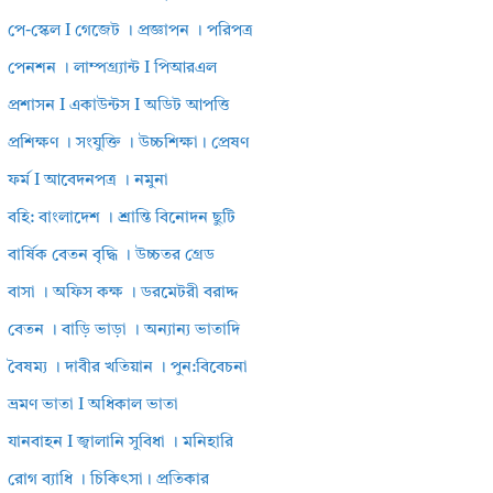
পে-স্কেল I গেজেট । প্রজ্ঞাপন । পরিপত্র
পেনশন । লাম্পগ্র্যান্ট I পিআরএল
প্রশাসন I একাউন্টস I অডিট আপত্তি
প্রশিক্ষণ । সংযুক্তি । উচ্চশিক্ষা। প্রেষণ
ফর্ম I আবেদনপত্র । নমুনা
বহি: বাংলাদেশ । শ্রান্তি বিনোদন ছুটি
বার্ষিক বেতন বৃদ্ধি । উচ্চতর গ্রেড
বাসা । অফিস কক্ষ । ডরমেটরী বরাদ্দ
বেতন । বাড়ি ভাড়া । অন্যান্য ভাতাদি
বৈষম্য । দাবীর খতিয়ান । পুন:বিবেচনা
ভ্রমণ ভাতা I অধিকাল ভাতা
যানবাহন I জ্বালানি সুবিধা । মনিহারি
রোগ ব্যাধি । চিকিৎসা। প্রতিকার