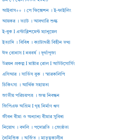
৯ম পে স্কেল নিউজ ২০২৬
আইবাস++ । পে ফিক্সেশন । ই-ফাইলিং
আয়কর । ভ্যাট । আবগারি শুল্ক
ই-বুক I এস্টাব্লিশমেন্ট ম্যানুয়েল
ইত্যাদি । বিবিধ । ক্যাটাগরী বিহীন তথ্য
ঈদ বোনাস I নববর্ষ । দূর্গাপূজা
উন্নয়ন প্রকল্প I মাষ্টার রোল I আউটসোর্সিং
এসিআর । সার্ভিস বুক । স্মারকলিপি
চিকিৎসা । আর্থিক সহায়তা
জাতীয় পরিচয়পত্র । জন্ম নিবন্ধন
জিপিএফ অগ্রিম I গৃহ নির্মাণ ঋণ
জীবন বীমা ও অন্যান্য বীমার সুবিধা
নিয়োগ । বদলি । পদোন্নতি । জ্যেষ্ঠতা
নৈমিত্তিক । অর্জিত । মাতৃত্বকালীন