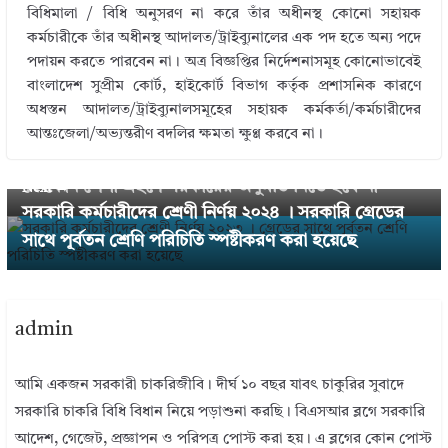
বিধিমালা / বিধি অনুসরণ না করে তাঁর অধীনস্থ কোনো সহায়ক
কর্মচারীকে তাঁর অধীনস্থ আদালত/ট্রাইব্যুনালের এক পদ হতে অন্য পদে
পদায়ন করতে পারবেন না। অত্র বিজ্ঞপ্তির নির্দেশনাসমূহ কোনোভাবেই
বাংলাদেশ সুপ্রীম কোর্ট, হাইকোর্ট বিভাগ কর্তৃক প্রশাসনিক কারণে
অধস্তন আদালত/ট্রাইব্যুনালসমূহের সহায়ক কর্মকর্তা/কর্মচারীদের
← Previous
আন্তঃজেলা/অভ্যন্তরীণ বদলির ক্ষমতা ক্ষুণ্ণ করবে না।
পেনশনারের পেশা বেছে নেয়ার নিয়ম ২০২৪ । PRL এরপর
যে কোন পেশা গ্রহণে সরকারের অনুমতি নিতে হবে না
Next →
সরকারি কর্মচারীদের শ্রেণী নির্ণয় ২০২৪ । সরকারি গ্রেডের
সাথে পূর্বতন শ্রেণি পরিচিতি স্পষ্টীকরণ করা হয়েছে
admin
আমি একজন সরকারী চাকরিজীবি। দীর্ঘ ১০ বছর যাবৎ চাকুরির সুবাদে
সরকারি চাকরি বিধি বিধান নিয়ে পড়াশুনা করছি। বিএসআর ব্লগে সরকারি
আদেশ, গেজেট, প্রজ্ঞাপন ও পরিপত্র পোস্ট করা হয়। এ ব্লগের কোন পোস্ট