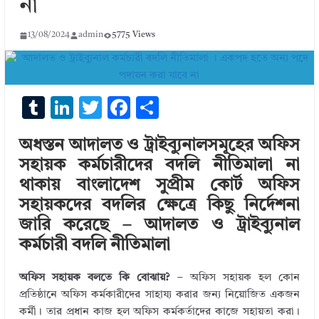
না
13/08/2024
admin
5775 Views
T
Li
T
F
S
u
n
w
ac
h
অধস্তন আদালত ও ট্রাইব্যুনালসমূহের অফিস
m
k
it
e
ar
সহায়ক কর্মচারীদের বদলি নীতিমালা না
bl
e
te
b
e
থাকায় বাংলাদেশ সুপ্রীম কোর্ট অফিস
r
dI
r
o
সহায়কদের বদলির ক্ষেত্রে কিছু নির্দেশনা
n
o
জারি করেছে – আদালত ও ট্রাইব্যুনাল
k
কর্মচারী বদলি নীতিমালা
অফিস সহায়ক বলতে কি বোঝায়?
– অফিস সহায়ক হল কোন
প্রতিষ্ঠানে অফিস কর্মকারীদের সাহায্য করার জন্য নিয়োজিত একজন
কর্মী। তার প্রধান কাজ হল অফিস কর্মকর্তাদের কাজে সহায়তা করা।