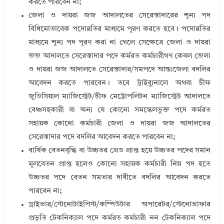
করতে পারবেন না;
জেলা ও দায়রা জজ আদালতের সেরেস্তাদারের শূন্য পদ
বিধিমোতাবেক পদোন্নতির মাধ্যমে পূরণ করতে হবে। পদোন্নতির
মাধ্যমে শূন্য পদ পূরণ করা না গেলে সেক্ষেত্রে জেলা ও দায়রা
জজ আদালতে সেরেস্তাদার পদে কর্মরত কর্মচারীগণ কেবল জেলা
ও দায়রা জজ আদালতে সেরেস্তাদার/সমপদে আন্তঃজেলা বদলির
আবেদন করতে পারবেন। তবে ট্রাইব্যুনালে অথবা চীফ
জুডিসিয়াল ম্যাজিস্ট্রেট/চীফ মেট্রোপলিটন ম্যাজিস্ট্রেট আদালতে
বেঞ্চসহকারী বা অন্য যে কোনো সমস্কেলভুক্ত পদে কর্মরত
সহায়ক কোনো কর্মচারী জেলা ও দায়রা জজ আদালতের
সেরেস্তাদার পদে বদলির আবেদন করতে পারবেন না;
বার্ষিক বেতনবৃদ্ধি বা উচ্চতর গ্রেড প্রাপ্ত হয়ে উচ্চতর পদের সমান
মূলবেতন প্রাপ্ত হলেও কোনো সহায়ক কর্মচারী নিম্ন পদ হতে
উচ্চতর পদে বেতন সমতার দাবীতে বদলির আবেদন করতে
পারবেন না;
ড্রাইভার/স্টেনোটাইপিস্ট/কম্পিউটার অপারেটর/স্টেনোগ্রাফার
প্রভৃতি টেকনিক্যাল পদে কর্মরত কর্মচারী নন টেকনিক্যাল পদে