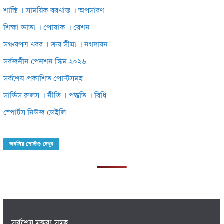
শাস্তি । সাময়িক বরখাস্ত । অপসারণ
শিক্ষা ভাতা । পোষাক । রেশন
সঞ্চয়পত্র খবর । ক্রয় সীমা । নগদায়ন
সর্বজনীন পেনশন স্কিম ২০২৬
সর্বশেষ প্রকাশিত পোস্টসমূহ
সার্ভিস রুলস । নীতি । পদ্ধতি । বিধি
স্পোর্টস নিউজ ডেইলি
জনপ্রিয় পোস্টগু দেখুন
সর্বশেষ মন্তব্য সমূহ