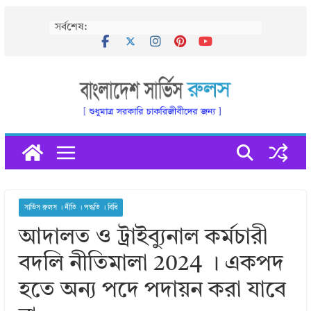
Skip
সর্বশেষ:
to
content
সার্ভিস রুলস । নীতি । পদ্ধতি । বিধি
আদালত ও ট্রাইব্যুনাল কর্মচারী
বদলি নীতিমালা 2024 । একপদ
হতে অন্য পদে পদায়ন করা যাবে