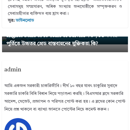
সেবাসমূহ সম্প্রসারণ, অধিক সংখ্যায় জনগোষ্ঠীকে সম্পৃক্তকরণ ও
সেবাগ্রহীতার ব্যক্তিগত ব্যয় হ্রাস করা।
← Previous
সূত্র:
ডাউনলোড
এবার আউটসোর্সিং পদ রাজস্বখাতে নিতে স্বাস্থ্য মন্ত্রণালয়ের প
Next →
Higher Scale of 10 Years of Service । ১০/১৬ বৎসর
ত্র।
পূর্তিতে উচ্চতর গ্রেড বাস্তবায়নের যুক্তিকতা কি?
admin
আমি একজন সরকারী চাকরিজীবি। দীর্ঘ ১০ বছর যাবৎ চাকুরির সুবাদে
সরকারি চাকরি বিধি বিধান নিয়ে পড়াশুনা করছি। বিএসআর ব্লগে সরকারি
আদেশ, গেজেট, প্রজ্ঞাপন ও পরিপত্র পোস্ট করা হয়। এ ব্লগের কোন পোস্ট
নিয়ে প্রশ্ন থাকলে বা ব্যাখ্যা জানতে পোস্টের নিচে কমেন্ট করুন।