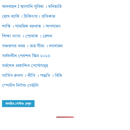
যানবাহন I জ্বালানি সুবিধা । মনিহারি
রোগ ব্যাধি । চিকিৎসা। প্রতিকার
শাস্তি । সাময়িক বরখাস্ত । অপসারণ
শিক্ষা ভাতা । পোষাক । রেশন
সঞ্চয়পত্র খবর । ক্রয় সীমা । নগদায়ন
সর্বজনীন পেনশন স্কিম ২০২৬
সর্বশেষ প্রকাশিত পোস্টসমূহ
সার্ভিস রুলস । নীতি । পদ্ধতি । বিধি
স্পোর্টস নিউজ ডেইলি
জনপ্রিয় পোস্টগু দেখুন