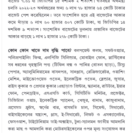
বাজেট ৭.৬১ যা জিডিপির ১৫ দশমিক ২ শতাংশ। গতবছর অর্থমন্ত্রী
চলতি ২০২২-২৩ অর্থবছরের জন্য ৬ লাখ ৭৮ হাজার ৬৪ কোটি টাকার
বাজেট পেশ করেছিলেন। তবে সংশোধিত হয়ে এই বাজেটের আকার
কমে দাঁড়ায় ৬ লাখ ৬০ হাজার ৫০৭ কোটি টাকা, যা জিডিপির ১৪
দশমিক ৯ শতাংশ। সংশোধিত বাজেটের তুলনায় প্রস্তাবিত বাজেটের
আকার বাড়ছে ১ লাখ ১ হাজার ২৭৮ কোটি টাকা।
কোন কোন খাতে দাম বৃদ্ধি পাবে?
বলপয়েন্ট কলম, সফটওয়্যার,
পলিপ্রপাইলিং ফিল্ম, এলপিজি সিলিন্ডার, মোবাইল ফোন, প্লাস্টিকের
সব ধরনের গৃহস্থালি পণ্য (টিফিন বক্স ও পানির বোতল ছাড়া), টিস্যু
পেপার, অ্যালুমিনিয়ামের বাসনপত্র, সানগ্লাস, রেফ্রিজারেটর, ওয়াশিং
মেশিন, মাইক্রোওয়েভ ওভেন, ইলেকট্রিক ওভেন, ব্লেন্ডার, জুসার,
রাইস কুকার ও প্রেসার কুকার।এছাড়াও প্রিন্টার, স্ক্যানার, রাউটার, ইয়ার
ফোন, পেনড্রাইভ, এসএসডি কার্ড, সিসিটিভি মনিটর, প্রজেক্টর,
ডিজিটাল ওয়াচ, ইলেকট্রিক প্যানেল, খেজুর, বাদাম, কাজুবাদাম,
প্রসেসড ফ্রুটস, স্বর্ণের বার, বাসমতি চাল, সিমেন্ট, সিগারেট,
বাইসাইকেলের যন্ত্রাংশ, গ্লাস, ই-সিগারেট, লিফট ও এসক্যালেটর,
ফেসওয়াশ, টাইটেনিয়াম ডাই-অক্সাইড, টুনা-স্যালমন জাতীয় আমদানি
করা মাছ ও আমদানি করা মোটরসাইকেলের ওপর মূল্য সংযোজন কর