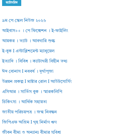
ক্যাটাগরিজ
৯ম পে স্কেল নিউজ ২০২৬
আইবাস++ । পে ফিক্সেশন । ই-ফাইলিং
আয়কর । ভ্যাট । আবগারি শুল্ক
ই-বুক I এস্টাব্লিশমেন্ট ম্যানুয়েল
ইত্যাদি । বিবিধ । ক্যাটাগরী বিহীন তথ্য
ঈদ বোনাস I নববর্ষ । দূর্গাপূজা
উন্নয়ন প্রকল্প I মাষ্টার রোল I আউটসোর্সিং
এসিআর । সার্ভিস বুক । স্মারকলিপি
চিকিৎসা । আর্থিক সহায়তা
জাতীয় পরিচয়পত্র । জন্ম নিবন্ধন
জিপিএফ অগ্রিম I গৃহ নির্মাণ ঋণ
জীবন বীমা ও অন্যান্য বীমার সুবিধা