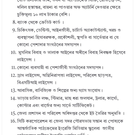
বোর্ড এলাকায় জমি, ভবন বা অ্যাপার্টমেন্ট বিক্রি, রেজিস্ট্রেশন,
দলিল হস্তান্তর, বায়না বা পাওয়ার অফ অ্যাটর্নি দেওয়ার ক্ষেত্রে
চুক্তিমূল্য ১০ লাখ টাকার বেশি।
ব্যাংক থেকে ক্রেডিট কার্ড ।
চিকিৎসক, ডেন্টিস্ট, আইনজীবী, চার্টার্ড অ্যাকাউন্ট্যান্ট, খরচ ও
ব্যবস্থাপনা হিসাবরক্ষক, প্রকৌশলী, স্থপতি বা সার্ভেয়ার বা যে
কোনো পেশাদার সংগঠনের সদস্যপদ।
মুসলিম বিবাহ ও তালাক আইনের অধীনে বিবাহ নিবন্ধক হিসেবে
লাইসেন্স ।
কোনো ব্যবসায়ী বা পেশাজীবী সংগঠনের সদস্যপদ।
ড্রাগ লাইসেন্স, অগ্নিনিরাপত্তা লাইসেন্স, পরিবেশ ছাড়পত্র,
বিএসটিআই লাইসেন্স ।
আবাসিক, বাণিজ্যিক ও শিল্পের জন্য গ্যাস সংযোগ।
ভাড়ায় চালিত লঞ্চ, স্টিমার, মাছ ধরা জলযান, ট্রলার, কার্গো,
কোস্টার এবং বার্জের জন্য সার্ভে সার্টিফিকেট।
জেলা প্রশাসন বা পরিবেশ অধিদপ্তর থেকে ইট তৈরির অনুমতি ।
সিটি করপোরেশন বা জেলা সদর পৌরসভায় সন্তান বা পোষ্যকে
আন্তর্জাতিক পাঠ্যক্রমের ইংরেজি মিডিয়াম স্কুলেবা জাতীয়