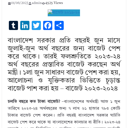
01/06/2023
admin
4525 Views
T
Li
T
F
S
u
n
w
ac
h
বাংলাদেশ সরকার প্রতি বছরই জুন মাসে
m
k
it
e
ar
জুলাই-জুন অর্থ বছরের জন্য বাজেট পেশ
bl
e
te
b
e
করে থাকে। তারই ফলশ্রুতিতে ২০২৩-২৪
r
dI
r
o
অর্থ বছরের প্রস্তাবিত বাজেট করছেন অর্থ
n
o
মন্ত্রী। ১লা জুন সাধারণ বাজেট পেশ করা হয়,
k
আলোচনা ও যুক্তিকতার ভিত্তিতে চূড়ান্ত
বাজেট পাশ করা হয় – বাজেট ২০২৩-২০২৪
চলতি বছরে কত টাকা বাজেট?
–বাংলাদেশের অর্থমন্ত্রী আজ ১ জুন
তারিখে ২০২৩-২৪ অর্থবছরের জন্য ৭ লাখ ৬১ হাজার ৭৮৫ কোটি
টাকার বাজেট পেশ করেন। প্রতি বছরই বাংলাদেশ সরকার ঘাটতি
বাজেট পেশ করে থাকে যা বাংলাদেশের কালচার বা রীতি। ২০২৩-২৪