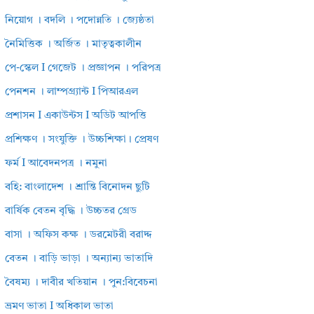
নিয়োগ । বদলি । পদোন্নতি । জ্যেষ্ঠতা
নৈমিত্তিক । অর্জিত । মাতৃত্বকালীন
পে-স্কেল I গেজেট । প্রজ্ঞাপন । পরিপত্র
পেনশন । লাম্পগ্র্যান্ট I পিআরএল
প্রশাসন I একাউন্টস I অডিট আপত্তি
প্রশিক্ষণ । সংযুক্তি । উচ্চশিক্ষা। প্রেষণ
ফর্ম I আবেদনপত্র । নমুনা
বহি: বাংলাদেশ । শ্রান্তি বিনোদন ছুটি
বার্ষিক বেতন বৃদ্ধি । উচ্চতর গ্রেড
বাসা । অফিস কক্ষ । ডরমেটরী বরাদ্দ
বেতন । বাড়ি ভাড়া । অন্যান্য ভাতাদি
বৈষম্য । দাবীর খতিয়ান । পুন:বিবেচনা
ভ্রমণ ভাতা I অধিকাল ভাতা