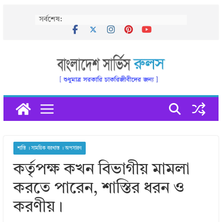
Skip
সর্বশেষ:
to
content
শাস্তি । সাময়িক বরখাস্ত । অপসারণ
কর্তৃপক্ষ কখন বিভাগীয় মামলা
করতে পারেন, শাস্তির ধরন ও
করণীয়।