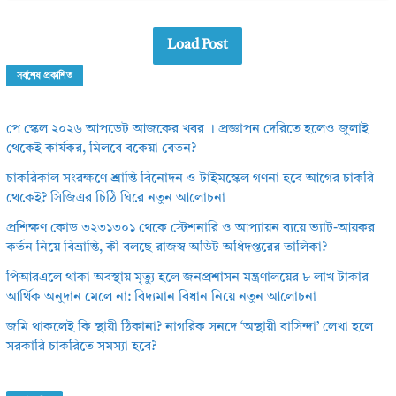
Load Post
সর্বশেষ প্রকাশিত
পে স্কেল ২০২৬ আপডেট আজকের খবর । প্রজ্ঞাপন দেরিতে হলেও জুলাই
থেকেই কার্যকর, মিলবে বকেয়া বেতন?
চাকরিকাল সংরক্ষণে শ্রান্তি বিনোদন ও টাইমস্কেল গণনা হবে আগের চাকরি
থেকেই? সিজিএর চিঠি ঘিরে নতুন আলোচনা
প্রশিক্ষণ কোড ৩২৩১৩০১ থেকে স্টেশনারি ও আপ্যায়ন ব্যয়ে ভ্যাট-আয়কর
কর্তন নিয়ে বিভ্রান্তি, কী বলছে রাজস্ব অডিট অধিদপ্তরের তালিকা?
পিআরএলে থাকা অবস্থায় মৃত্যু হলে জনপ্রশাসন মন্ত্রণালয়ের ৮ লাখ টাকার
আর্থিক অনুদান মেলে না: বিদ্যমান বিধান নিয়ে নতুন আলোচনা
জমি থাকলেই কি স্থায়ী ঠিকানা? নাগরিক সনদে ‘অস্থায়ী বাসিন্দা’ লেখা হলে
সরকারি চাকরিতে সমস্যা হবে?