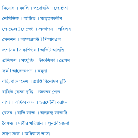
নিয়োগ । বদলি । পদোন্নতি । জ্যেষ্ঠতা
নৈমিত্তিক । অর্জিত । মাতৃত্বকালীন
পে-স্কেল I গেজেট । প্রজ্ঞাপন । পরিপত্র
পেনশন । লাম্পগ্র্যান্ট I পিআরএল
প্রশাসন I একাউন্টস I অডিট আপত্তি
প্রশিক্ষণ । সংযুক্তি । উচ্চশিক্ষা। প্রেষণ
ফর্ম I আবেদনপত্র । নমুনা
বহি: বাংলাদেশ । শ্রান্তি বিনোদন ছুটি
বার্ষিক বেতন বৃদ্ধি । উচ্চতর গ্রেড
বাসা । অফিস কক্ষ । ডরমেটরী বরাদ্দ
বেতন । বাড়ি ভাড়া । অন্যান্য ভাতাদি
বৈষম্য । দাবীর খতিয়ান । পুন:বিবেচনা
ভ্রমণ ভাতা I অধিকাল ভাতা