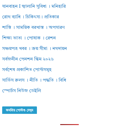
যানবাহন I জ্বালানি সুবিধা । মনিহারি
রোগ ব্যাধি । চিকিৎসা। প্রতিকার
শাস্তি । সাময়িক বরখাস্ত । অপসারণ
শিক্ষা ভাতা । পোষাক । রেশন
সঞ্চয়পত্র খবর । ক্রয় সীমা । নগদায়ন
সর্বজনীন পেনশন স্কিম ২০২৬
সর্বশেষ প্রকাশিত পোস্টসমূহ
সার্ভিস রুলস । নীতি । পদ্ধতি । বিধি
স্পোর্টস নিউজ ডেইলি
জনপ্রিয় পোস্টগু দেখুন