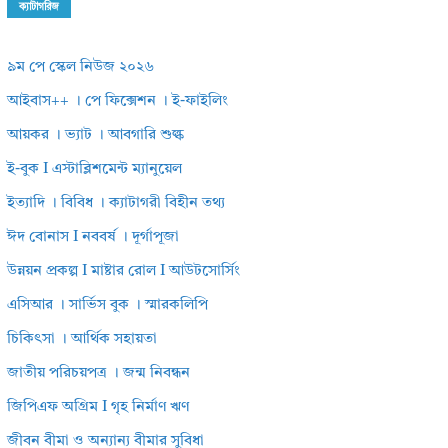
ক্যাটাগরিজ
৯ম পে স্কেল নিউজ ২০২৬
আইবাস++ । পে ফিক্সেশন । ই-ফাইলিং
আয়কর । ভ্যাট । আবগারি শুল্ক
ই-বুক I এস্টাব্লিশমেন্ট ম্যানুয়েল
ইত্যাদি । বিবিধ । ক্যাটাগরী বিহীন তথ্য
ঈদ বোনাস I নববর্ষ । দূর্গাপূজা
উন্নয়ন প্রকল্প I মাষ্টার রোল I আউটসোর্সিং
এসিআর । সার্ভিস বুক । স্মারকলিপি
চিকিৎসা । আর্থিক সহায়তা
জাতীয় পরিচয়পত্র । জন্ম নিবন্ধন
জিপিএফ অগ্রিম I গৃহ নির্মাণ ঋণ
জীবন বীমা ও অন্যান্য বীমার সুবিধা