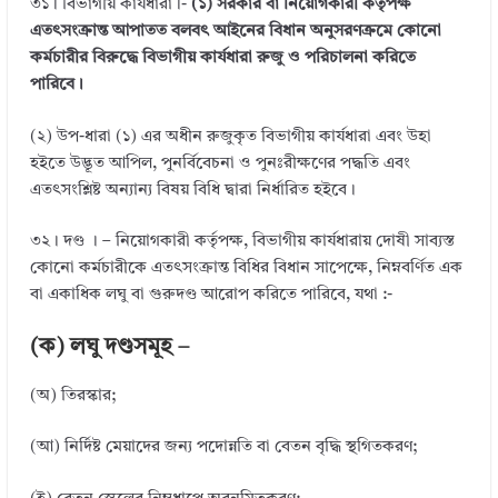
৩১। বিভাগীয় কার্যধারা।-
(১) সরকার বা নিয়োগকারী কর্তৃপক্ষ
n
o
এতৎসংক্রান্ত আপাতত বলবৎ আইনের বিধান অনুসরণক্রমে কোনো
k
কর্মচারীর বিরুদ্ধে বিভাগীয় কার্যধারা রুজু ও পরিচালনা করিতে
পারিবে।
(২) উপ-ধারা (১) এর অধীন রুজুকৃত বিভাগীয় কার্যধারা এবং উহা
হইতে উদ্ভূত আপিল, পুনর্বিবেচনা ও পুনঃরীক্ষণের পদ্ধতি এবং
এতৎসংশ্লিষ্ট অন্যান্য বিষয় বিধি দ্বারা নির্ধারিত হইবে।
৩২। দণ্ড । – নিয়োগকারী কর্তৃপক্ষ, বিভাগীয় কার্যধারায় দোষী সাব্যস্ত
কোনো কর্মচারীকে এতৎসংক্রান্ত বিধির বিধান সাপেক্ষে, নিম্নবর্ণিত এক
বা একাধিক লঘু বা গুরুদণ্ড আরোপ করিতে পারিবে, যথা :-
(ক) লঘু দণ্ডসমূহ –
(অ) তিরস্কার;
(আ) নির্দিষ্ট মেয়াদের জন্য পদোন্নতি বা বেতন বৃদ্ধি স্থগিতকরণ;