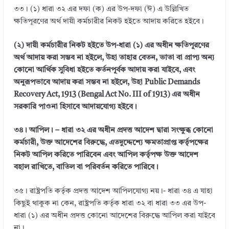
৩৩। (১) ধারা ৩২ এর দফা (ক) এর উপ-দফা (ঈ) এ উল্লিখিত
ক্ষতিপূরণের অর্থ দায়ী কর্মচারীর নিকট হইতে আদায় করিতে হইবে।
(২) দায়ী কর্মচারীর নিকট হইতে উপ-ধারা (১) এর অধীন ক্ষতিপূরণের
অর্থ আদায় করা সম্ভব না হইলে, উহা তাহার বেতন, ভাতা বা প্রাপ্য অন্য
কোনো আর্থিক সুবিধা হইতে কর্তনপূর্বক আদায় করা যাইবে, এবং
অনুরূপভাবে আদায় করা সম্ভব না হইলে, উহা Public Demands
Recovery Act, 1913 (Bengal Act No. III of 1913) এর অধীন
সরকারি পাওনা হিসাবে আদায়যোগ্য হইবে।
৩৪। আপিল। – ধারা ৩২ এর অধীন প্রদত্ত আদেশ দ্বারা সংক্ষুব্ধ কোনো
কর্মচারী, উক্ত আদেশের বিরুদ্ধে, এতদুদ্দেশ্যে ক্ষমতাপ্রাপ্ত কর্তৃপক্ষের
নিকট আপিল করিতে পারিবেন এবং আপিল কর্তৃপক্ষ উক্ত আদেশ
বহাল রাখিতে, বাতিল বা পরিবর্তন করিতে পারিবে।
৩৫। রাষ্ট্রপতি কর্তৃক প্রদত্ত আদেশ আপিলযোগ্য নয়।- ধারা ৩৪ এ যাহা
কিছুই থাকুক না কেন, রাষ্ট্রপতি কর্তৃক ধারা ৩২ বা ধারা ৩৩ এর উপ-
ধারা (১) এর অধীন প্রদত্ত কোনো আদেশের বিরুদ্ধে আপিল করা যাইবে
না।