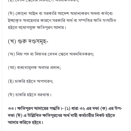
(ই) বেতন স্কেলের নিম্নধাপে অবনমিতকরণ;
(ঈ) কোনো আইন বা সরকারি আদেশ অমান্যকরণ অথবা কর্তব্যে
ইচ্ছাকৃত অবহেলার কারণে সরকারি অর্থ বা সম্পত্তির ক্ষতি সংঘটিত
হইলে যথোপযুক্ত ক্ষতিপূরণ আদায়।
(খ) গুরু দণ্ডসমূহ-
(অ) নিম্ন পদ বা নিম্নতর বেতন স্কেলে অবনমিতকরণ;
(আ) বাধ্যতামূলক অবসর প্রদান;
(ই) চাকরি হইতে অপসারণ;
(ঈ) চাকরি হইতে বরখাস্ত।
৩৩। ক্ষতিপূরণ আদায়ের পদ্ধতি।- (১) ধারা ৩২ এর দফা (ক) এর উপ-
দফা (ঈ) এ উল্লিখিত ক্ষতিপূরণের অর্থ দায়ী কর্মচারীর নিকট হইতে
আদায় করিতে হইবে।