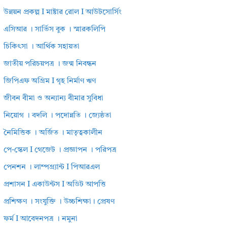
উন্নয়ন প্রকল্প I মাষ্টার রোল I আউটসোর্সিং
এসিআর । সার্ভিস বুক । স্মারকলিপি
চিকিৎসা । আর্থিক সহায়তা
জাতীয় পরিচয়পত্র । জন্ম নিবন্ধন
জিপিএফ অগ্রিম I গৃহ নির্মাণ ঋণ
জীবন বীমা ও অন্যান্য বীমার সুবিধা
নিয়োগ । বদলি । পদোন্নতি । জ্যেষ্ঠতা
নৈমিত্তিক । অর্জিত । মাতৃত্বকালীন
পে-স্কেল I গেজেট । প্রজ্ঞাপন । পরিপত্র
পেনশন । লাম্পগ্র্যান্ট I পিআরএল
প্রশাসন I একাউন্টস I অডিট আপত্তি
প্রশিক্ষণ । সংযুক্তি । উচ্চশিক্ষা। প্রেষণ
ফর্ম I আবেদনপত্র । নমুনা