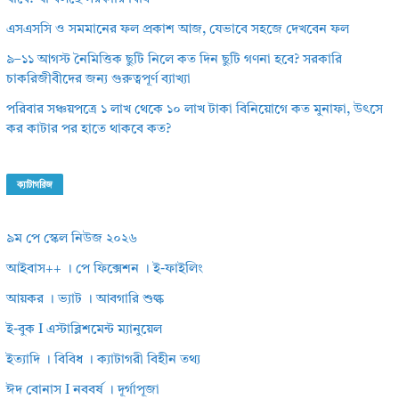
এসএসসি ও সমমানের ফল প্রকাশ আজ, যেভাবে সহজে দেখবেন ফল
৯–১১ আগস্ট নৈমিত্তিক ছুটি নিলে কত দিন ছুটি গণনা হবে? সরকারি
চাকরিজীবীদের জন্য গুরুত্বপূর্ণ ব্যাখ্যা
পরিবার সঞ্চয়পত্রে ১ লাখ থেকে ১০ লাখ টাকা বিনিয়োগে কত মুনাফা, উৎসে
কর কাটার পর হাতে থাকবে কত?
ক্যাটাগরিজ
৯ম পে স্কেল নিউজ ২০২৬
আইবাস++ । পে ফিক্সেশন । ই-ফাইলিং
আয়কর । ভ্যাট । আবগারি শুল্ক
ই-বুক I এস্টাব্লিশমেন্ট ম্যানুয়েল
ইত্যাদি । বিবিধ । ক্যাটাগরী বিহীন তথ্য
ঈদ বোনাস I নববর্ষ । দূর্গাপূজা