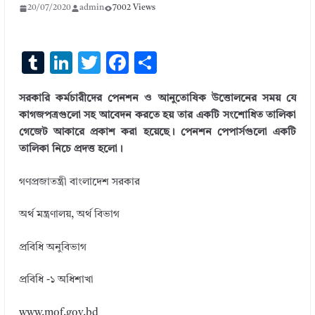
20/07/2020
admin
7002 Views
T
Li
T
F
S
u
n
w
ac
h
সরকারি কর্মচারীদের পেনশন ও আনুতোষিক উত্তোলনের সময় যে
m
k
it
e
ar
কাগজপত্রগুলো সহ আবেদন করতে হয় তার একটি সংশোধিত তালিকা
bl
e
te
b
e
গেজেট আকারে প্রকাশ করা হয়েছে। পেনশন পেপার্সগুলো একটি
r
dI
r
o
তালিকা নিচে প্রদত্ত হলো।
n
o
গণপ্রজাতন্ত্রী বাংলাদেশ সরকার
k
অর্থ মন্ত্রণালয়, অর্থ বিভাগ
প্রবিধি অনুবিভাগ
প্রবিধি -১ অধিশাখা
www.mof.gov.bd