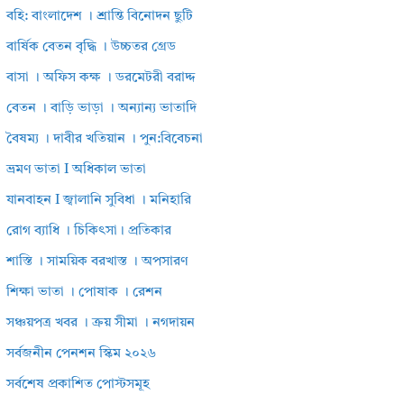
বহি: বাংলাদেশ । শ্রান্তি বিনোদন ছুটি
বার্ষিক বেতন বৃদ্ধি । উচ্চতর গ্রেড
বাসা । অফিস কক্ষ । ডরমেটরী বরাদ্দ
বেতন । বাড়ি ভাড়া । অন্যান্য ভাতাদি
বৈষম্য । দাবীর খতিয়ান । পুন:বিবেচনা
ভ্রমণ ভাতা I অধিকাল ভাতা
যানবাহন I জ্বালানি সুবিধা । মনিহারি
রোগ ব্যাধি । চিকিৎসা। প্রতিকার
শাস্তি । সাময়িক বরখাস্ত । অপসারণ
শিক্ষা ভাতা । পোষাক । রেশন
সঞ্চয়পত্র খবর । ক্রয় সীমা । নগদায়ন
সর্বজনীন পেনশন স্কিম ২০২৬
সর্বশেষ প্রকাশিত পোস্টসমূহ