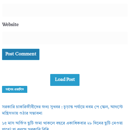
Website
Load Post
সর্বশেষ প্রকাশিত
সরকারি চাকরিজীবীদের জন্য সুখবর : চূড়ান্ত পর্যায়ে নবম পে স্কেল, আগস্টে
মন্ত্রিসভায় ওঠার সম্ভাবনা
১৫ মাস অর্জিত ছুটি জমা থাকলে বছরে একাধিকবার ২৮ দিনের ছুটি নেওয়া
যাবে? যা বলছে সরকারি বিধি