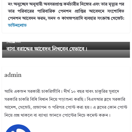
নং অনুচ্ছেদ অনুযায়ী অবসরপ্রাপ্ত কর্মচারীর নিজের এবং তার মৃত্যুর পর
তার পরিবারের পারিবারিক পেনশন প্রাপ্তির আবেদনে সংশোধিত
পেনশন আবেদন ফরম, সনদ ও কাগজপত্রাদি ব্যবহার সংক্রান্ত গেজেট:
← Previous
ডাউনলোড
স্বাস্থ্যগত কারণে ৭ দিনের বেশি ছুটি লইলে হাসপাতাল ভর্তি স
ম্পর্কে।
Next →
বাসা বরাদ্দের আবেদন লিখবেন যেভাবে।
admin
আমি একজন সরকারী চাকরিজীবি। দীর্ঘ ১০ বছর যাবৎ চাকুরির সুবাদে
সরকারি চাকরি বিধি বিধান নিয়ে পড়াশুনা করছি। বিএসআর ব্লগে সরকারি
আদেশ, গেজেট, প্রজ্ঞাপন ও পরিপত্র পোস্ট করা হয়। এ ব্লগের কোন পোস্ট
নিয়ে প্রশ্ন থাকলে বা ব্যাখ্যা জানতে পোস্টের নিচে কমেন্ট করুন।