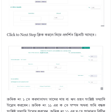
Click to Next Step ক্লিক করলে নিম্নে প্রদর্শিত স্ক্রিনটি আসবে।
ক্রমিক নং ১ তে করদাতাগণ তাদের দায় বা ঋণ গ্রহণ সংশ্লিষ্ট তথ্যাদি
উল্লেখ করবেন। ক্রমিক নং ১১ এর ক তে সম্পদ অথবা জমি বন্ধক
সংশ্লিষ্ট তথ্যাদি উল্লেখ করবেন, ক্রমিক নং ১১ এর খ তে জামানত বিহীন