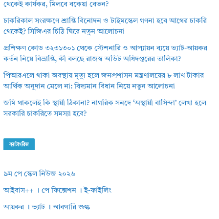
থেকেই কার্যকর, মিলবে বকেয়া বেতন?
চাকরিকাল সংরক্ষণে শ্রান্তি বিনোদন ও টাইমস্কেল গণনা হবে আগের চাকরি
থেকেই? সিজিএর চিঠি ঘিরে নতুন আলোচনা
প্রশিক্ষণ কোড ৩২৩১৩০১ থেকে স্টেশনারি ও আপ্যায়ন ব্যয়ে ভ্যাট-আয়কর
কর্তন নিয়ে বিভ্রান্তি, কী বলছে রাজস্ব অডিট অধিদপ্তরের তালিকা?
পিআরএলে থাকা অবস্থায় মৃত্যু হলে জনপ্রশাসন মন্ত্রণালয়ের ৮ লাখ টাকার
আর্থিক অনুদান মেলে না: বিদ্যমান বিধান নিয়ে নতুন আলোচনা
জমি থাকলেই কি স্থায়ী ঠিকানা? নাগরিক সনদে ‘অস্থায়ী বাসিন্দা’ লেখা হলে
সরকারি চাকরিতে সমস্যা হবে?
ক্যাটাগরিজ
৯ম পে স্কেল নিউজ ২০২৬
আইবাস++ । পে ফিক্সেশন । ই-ফাইলিং
আয়কর । ভ্যাট । আবগারি শুল্ক