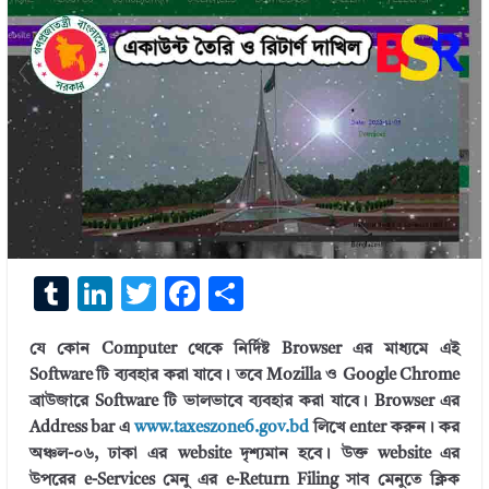
T
Li
T
F
S
u
n
w
ac
h
যে কোন Computer থেকে নির্দিষ্ট Browser এর মাধ্যমে এই
m
k
it
e
ar
Software টি ব্যবহার করা যাবে। তবে Mozilla ও Google Chrome
bl
e
te
b
e
ব্রাউজারে Software টি ভালভাবে ব্যবহার করা যাবে। Browser এর
r
dI
r
o
Address bar এ
www.taxeszone6.gov.bd
লিখে enter করুন। কর
অঞ্চল-০৬, ঢাকা এর website দৃশ্যমান হবে। উক্ত website এর
n
o
উপরের e-Services মেনু এর e-Return Filing সাব মেনুতে ক্লিক