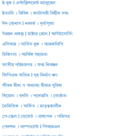
ই-বুক I এস্টাব্লিশমেন্ট ম্যানুয়েল
ইত্যাদি । বিবিধ । ক্যাটাগরী বিহীন তথ্য
ঈদ বোনাস I নববর্ষ । দূর্গাপূজা
উন্নয়ন প্রকল্প I মাষ্টার রোল I আউটসোর্সিং
এসিআর । সার্ভিস বুক । স্মারকলিপি
চিকিৎসা । আর্থিক সহায়তা
জাতীয় পরিচয়পত্র । জন্ম নিবন্ধন
জিপিএফ অগ্রিম I গৃহ নির্মাণ ঋণ
জীবন বীমা ও অন্যান্য বীমার সুবিধা
নিয়োগ । বদলি । পদোন্নতি । জ্যেষ্ঠতা
নৈমিত্তিক । অর্জিত । মাতৃত্বকালীন
পে-স্কেল I গেজেট । প্রজ্ঞাপন । পরিপত্র
পেনশন । লাম্পগ্র্যান্ট I পিআরএল