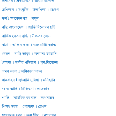
প্রশাসন I একাউন্টস I অডিট আপত্তি
প্রশিক্ষণ । সংযুক্তি । উচ্চশিক্ষা। প্রেষণ
ফর্ম I আবেদনপত্র । নমুনা
বহি: বাংলাদেশ । শ্রান্তি বিনোদন ছুটি
বার্ষিক বেতন বৃদ্ধি । উচ্চতর গ্রেড
বাসা । অফিস কক্ষ । ডরমেটরী বরাদ্দ
বেতন । বাড়ি ভাড়া । অন্যান্য ভাতাদি
বৈষম্য । দাবীর খতিয়ান । পুন:বিবেচনা
ভ্রমণ ভাতা I অধিকাল ভাতা
যানবাহন I জ্বালানি সুবিধা । মনিহারি
রোগ ব্যাধি । চিকিৎসা। প্রতিকার
শাস্তি । সাময়িক বরখাস্ত । অপসারণ
শিক্ষা ভাতা । পোষাক । রেশন
সঞ্চয়পত্র খবর । ক্রয় সীমা । নগদায়ন