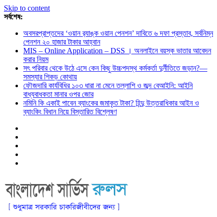
Skip to content
সর্বশেষ:
অবসরপ্রাপ্তদের ‘ওয়ান র‌্যাঙ্ক ওয়ান পেনশন’ দাবিতে ৬ দফা প্রস্তাব, সর্বনিম্ন
পেনশন ২০ হাজার টাকার আহ্বান
MIS – Online Application – DSS । অনলাইনে বয়স্ক ভাতার আবেদন
করার নিয়ম
সৎ পরিবার থেকে উঠে এসে কেন কিছু উচ্চপদস্থ কর্মকর্তা দুর্নীতিতে জড়ান?—
সমস্যার শিকড় কোথায়
ফৌজদারি কার্যবিধির ১০৩ ধারা না মেনে তল্লাশি ও জব্দ বেআইনি: আইনি
বাধ্যবাধকতা মানার ওপর জোর
নমিনি কি একাই পাবেন ব্যাংকের জমাকৃত টাকা? হিন্দু উত্তরাধিকার আইন ও
ব্যাংকিং বিধান নিয়ে বিস্তারিত বিশ্লেষণ