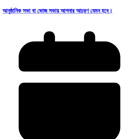
আনুষ্ঠানিক সভা বা ভোজ সভায় আপনার আচরণ যেমন হবে।