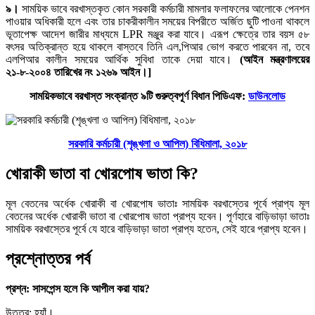
৯।
সাময়িক ভাবে বরখাস্তকৃত কোন সরকারী কর্মচারী মামলার ফলাফলের আলোকে পেনশন
পাওয়ার অধিকারী হলে এবং তার চাকরীকালীন সময়ের বিপরীতে অর্জিত ছুটি পাওনা থাকলে
ভূতাপেক্ষ আদেশ জারীর মাধ্যমে LPR মঞ্জুর করা যাবে। এরূপ ক্ষেত্রে তার বয়স ৫৮
বৎসর অতিক্রান্ত হয়ে থাকলে বাস্তবে তিনি এল,পিআর ভোগ করতে পারবেন না, তবে
এলপিআর কালীন সময়ের আর্থিক সুবিধা তাকে দেয়া যাবে।
(আইন মন্ত্রণালয়ের
২১-৮-২০০৪ তারিখের নং ১২৬৯ আইন।]
সাময়িকভাবে বরখাস্ত সংক্রান্ত ৯টি গুরুত্বপূর্ণ বিধান পিডিএফ:
ডাউনলোড
সরকারি কর্মচারী (শৃঙ্খলা ও আপিল) বিধিমালা, ২০১৮
খোরাকী ভাতা বা খোরপোষ ভাতা কি?
মূল বেতনের অর্ধেক খোরাকী বা খোরপোষ ভাতাঃ সাময়িক বরখাস্তের পূর্বে প্রাপ্য মূল
বেতনের অর্ধেক খোরাকী ভাতা বা খোরপোষ ভাতা প্রাপ্য হবেন। পূর্ণহারে বাড়িভাড়া ভাতাঃ
সাময়িক বরখাস্তের পূর্বে যে হারে বাড়িভাড়া ভাতা প্রাপ্য হতেন, সেই হারে প্রাপ্য হবেন।
প্রশ্নোত্তর পর্ব
প্রশ্ন: সাসপেন্স হলে কি আপীল করা যায়?
উত্তর: হ্যাঁ।