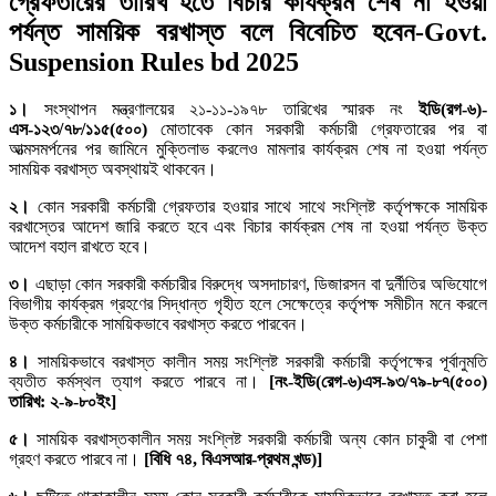
গ্রেফতারের তারিখ হতে বিচার কার্যক্রম শেষ না হওয়া
পর্যন্ত সাময়িক বরখাস্ত বলে বিবেচিত হবেন-Govt.
Suspension Rules bd 2025
১।
সংস্থাপন মন্ত্রণালয়ের ২১-১১-১৯৭৮ তারিখের স্মারক নং
ইডি(রগ-৬)-
এস-১২৩/৭৮/১১৫(৫০০)
মোতাবেক কোন সরকারী কর্মচারী গ্রেফতারের পর বা
আত্মসমর্পনের পর জামিনে মুক্তিলাভ করলেও মামলার কার্যক্রম শেষ না হওয়া পর্যন্ত
সাময়িক বরখাস্ত অবস্থায়ই থাকবেন।
২।
কোন সরকারী কর্মচারী গ্রেফতার হওয়ার সাথে সাথে সংশ্লিষ্ট কর্তৃপক্ষকে সাময়িক
বরখাস্তের আদেশ জারি করতে হবে এবং বিচার কার্যক্রম শেষ না হওয়া পর্যন্ত উক্ত
আদেশ বহাল রাখতে হবে।
৩।
এছাড়া কোন সরকারী কর্মচারীর বিরুদ্ধে অসদাচারণ, ডিজারসন বা দুর্নীতির অভিযোগে
বিভাগীয় কার্যক্রম গ্রহণের সিদ্ধান্ত গৃহীত হলে সেক্ষেত্রে কর্তৃপক্ষ সমীচীন মনে করলে
উক্ত কর্মচারীকে সাময়িকভাবে বরখাস্ত করতে পারবেন।
৪।
সাময়িকভাবে বরখাস্ত কালীন সময় সংশ্লিষ্ট সরকারী কর্মচারী কর্তৃপক্ষের পূর্বানুমতি
ব্যতীত কর্মস্থল ত্যাগ করতে পারবে না।
[নং-ইডি(রেগ-৬)এস-৯৩/৭৯-৮৭(৫০০)
তারিখ: ২-৯-৮০ইং]
৫।
সাময়িক বরখাস্তকালীন সময় সংশ্লিষ্ট সরকারী কর্মচারী অন্য কোন চাকুরী বা পেশা
গ্রহণ করতে পারবে না।
[বিধি ৭৪, বিএসআর-প্রথম খন্ড)]