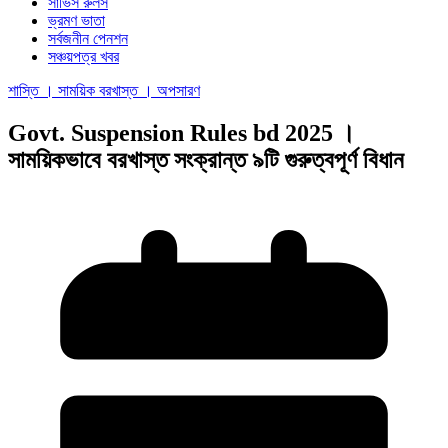
সার্ভিস রুলস
ভ্রমণ ভাতা
সর্বজনীন পেনশন
সঞ্চয়পত্র খবর
শাস্তি । সাময়িক বরখাস্ত । অপসারণ
Govt. Suspension Rules bd 2025 ।
সাময়িকভাবে বরখাস্ত সংক্রান্ত ৯টি গুরুত্বপূর্ণ বিধান