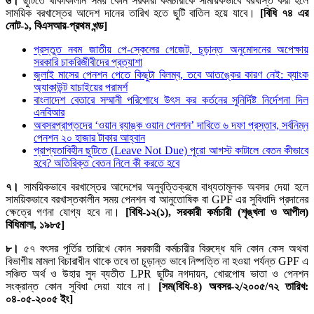
৬।
ছুটিতে থাকাকালীন সময় কোন সরকারী কর্মচারীকে সাময়িকভাবে বরখাস্ত করা হলে
সাময়িক বরখাস্তের আদেশ দানের তারিখ হতে ছুটি বাতিল হয়ে যাবে।
[বিধি ৭৪ এর
নোট-১, বিএসআর-প্রথম খন্ড]
প্রস্তুত নবম জাতীয় পে-স্কেলের গেজেট, চূড়ান্ত অনুমোদনের অপেক্ষায়
সরকারি চাকরিজীবীদের প্রত্যাশা
জুলাই মাসের পেনশন পেতে কিছুটা বিলম্ব, তবে আতঙ্কের কারণ নেই: ব্যাংক
অ্যাকাউন্ট যাচাইয়ের পরামর্শ
বাংলাদেশ বেতারে সম্মানী পরিশোধে উৎস কর কর্তনের সুনির্দিষ্ট নির্দেশনা দিল
এনবিআর
অবসরপ্রাপ্তদের ‘ওয়ান র‌্যাঙ্ক ওয়ান পেনশন’ দাবিতে ৬ দফা প্রস্তাব, সর্বনিম্ন
পেনশন ২০ হাজার টাকার আহ্বান
প্রাপ্যতাবিহীন ছুটিতে (Leave Not Due) পুরো আগস্ট কাটালে বেতন কীভাবে
হবে? অতিরিক্ত বেতন নিলে কী করতে হবে
৭।
সাময়িকভাবে বরখাস্তের আদেশের অনুবৃত্তিক্রমে বাধ্যতামূলক অবসর দেয়া হলে
সাময়িকভাবে বরখাস্তকালীন সময় পেনশন বা আনুতোষিক বা GPF এর সুবিধাদি প্রদানের
ক্ষেত্রে গণনা যোগ্য হবে না।
[বিধি-১২(১), সরকারী কর্মচারী (শৃঙ্খলা ও আপীল)
বিধিমালা, ১৯৮৫]
৮।
৫৭ বৎসর পূর্তির তারিখে কোন সরকারী কর্মচারীর বিরুদ্ধে যদি কোন কেস অথবা
বিভাগীয় মামলা বিচারাধীন থাকে তবে তা চূড়ান্ত ভাবে নিষ্পত্তি না হওয়া পর্যন্ত GPF এ
সঞ্চিত অর্থ ও উহার সুদ ব্যতীত LPR ছুটির নগদায়ন, খোরপোষ ভাতা ও পেনশন
সংক্রান্ত কোন সুবিধা দেয়া যাবে না।
[সম(বিধি-৪) অবসর-২/২০০৫/৭২ তারিখ:
০৪-০৫-২০০৫ ইং]