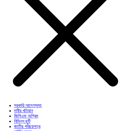
সরকারি আদেশসূমহ
দাবীর খতিয়ান
জিপিএফ অগ্রিম
বিভিন্ন ছুটি
জাতীয় পরিচয়পত্র