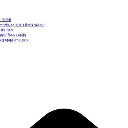
০ আগস্ট
ন পেনশন ২০ হাজার টাকার আহ্বান
ার নিয়ম
মস্যার শিকড় কোথায়
ধকতা মানার ওপর জোর