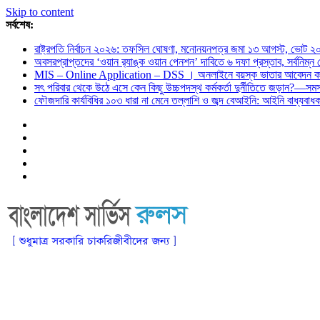
Skip to content
সর্বশেষ:
রাষ্ট্রপতি নির্বাচন ২০২৬: তফসিল ঘোষণা, মনোনয়নপত্র জমা ১৩ আগস্ট, ভোট ২
অবসরপ্রাপ্তদের ‘ওয়ান র‌্যাঙ্ক ওয়ান পেনশন’ দাবিতে ৬ দফা প্রস্তাব, সর্বনিম্
MIS – Online Application – DSS । অনলাইনে বয়স্ক ভাতার আবেদন কর
সৎ পরিবার থেকে উঠে এসে কেন কিছু উচ্চপদস্থ কর্মকর্তা দুর্নীতিতে জড়ান?—স
ফৌজদারি কার্যবিধির ১০৩ ধারা না মেনে তল্লাশি ও জব্দ বেআইনি: আইনি বাধ্যবা