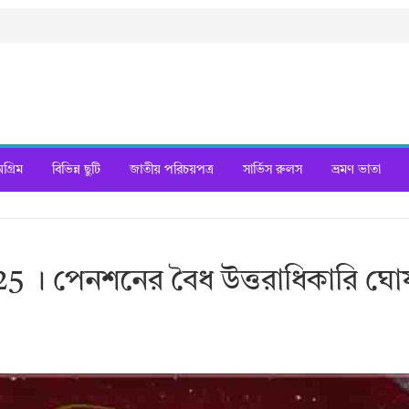
্রিম
বিভিন্ন ছুটি
জাতীয় পরিচয়পত্র
সার্ভিস রুলস
ভ্রমণ ভাতা
 । পেনশনের বৈধ উত্তরাধিকারি ঘোষ