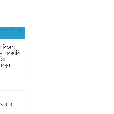
া বিদেশ
নো সরকারি
হিঃ
কানুন
 থাকার