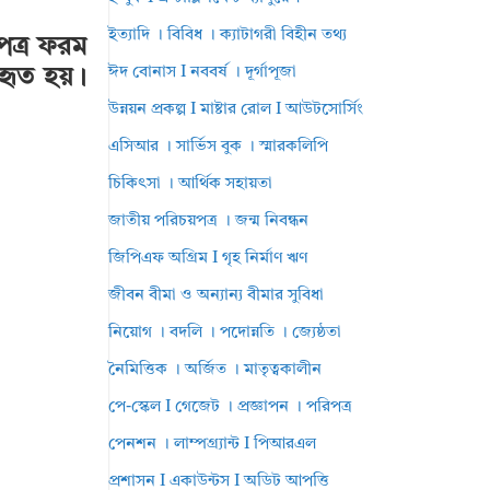
ইত্যাদি । বিবিধ । ক্যাটাগরী বিহীন তথ্য
পত্র ফরম
ঈদ বোনাস I নববর্ষ । দূর্গাপূজা
হৃত হয়।
উন্নয়ন প্রকল্প I মাষ্টার রোল I আউটসোর্সিং
এসিআর । সার্ভিস বুক । স্মারকলিপি
চিকিৎসা । আর্থিক সহায়তা
জাতীয় পরিচয়পত্র । জন্ম নিবন্ধন
জিপিএফ অগ্রিম I গৃহ নির্মাণ ঋণ
জীবন বীমা ও অন্যান্য বীমার সুবিধা
নিয়োগ । বদলি । পদোন্নতি । জ্যেষ্ঠতা
নৈমিত্তিক । অর্জিত । মাতৃত্বকালীন
পে-স্কেল I গেজেট । প্রজ্ঞাপন । পরিপত্র
পেনশন । লাম্পগ্র্যান্ট I পিআরএল
প্রশাসন I একাউন্টস I অডিট আপত্তি