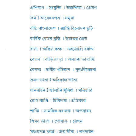
প্রশিক্ষণ । সংযুক্তি । উচ্চশিক্ষা। প্রেষণ
ফর্ম I আবেদনপত্র । নমুনা
বহি: বাংলাদেশ । শ্রান্তি বিনোদন ছুটি
বার্ষিক বেতন বৃদ্ধি । উচ্চতর গ্রেড
বাসা । অফিস কক্ষ । ডরমেটরী বরাদ্দ
বেতন । বাড়ি ভাড়া । অন্যান্য ভাতাদি
বৈষম্য । দাবীর খতিয়ান । পুন:বিবেচনা
ভ্রমণ ভাতা I অধিকাল ভাতা
যানবাহন I জ্বালানি সুবিধা । মনিহারি
রোগ ব্যাধি । চিকিৎসা। প্রতিকার
শাস্তি । সাময়িক বরখাস্ত । অপসারণ
শিক্ষা ভাতা । পোষাক । রেশন
সঞ্চয়পত্র খবর । ক্রয় সীমা । নগদায়ন