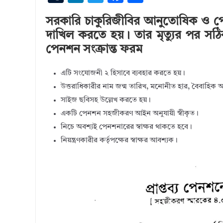
u
n
w
ac
h
সরকারি চাকুরিজীবির আনুতোষিক ও প
m
k
it
e
ar
দাখিল করতে হয়। তার মৃত্যুর পর সঠি
bl
e
te
b
e
পেনশন সংক্রান্ত ফরম
r
dI
r
o
n
o
এটি সংযোজনী ২ হিসাবে ব্যবহার করতে হয়।
k
উত্তরাধিকারীর নাম জন্ম তারিখ, মনোনীত হার, বৈবাহিক অবস্
সাইজ ছবিসহ উল্লেখ করতে হয়।
একটি পেনশন সহজীকরণ আইন অনুযায়ী স্বীকৃত।
নিচে অবশ্যই পেনশনারের স্বাক্ষর থাকতে হবে।
নিয়ন্ত্রণকারীর কর্তৃপক্ষের স্বাক্ষর আবশ্যক।