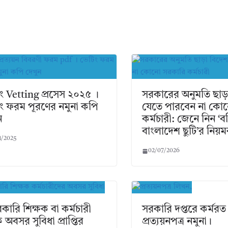
ং Vetting প্রসেস ২০২৫ ।
সরকারের অনুমতি ছাড়
ং ফরম পূরণের নমুনা কপি
যেতে পারবেন না কো
ন
কর্মচারী: জেনে নিন ‘ব
বাংলাদেশ ছুটি’র নিয়ম
1/2025
02/07/2026
কারি শিক্ষক বা কর্মচারী
সরকারি দপ্তরে কর্মরত
ক অবসর সুবিধা প্রাপ্তির
প্রত্যয়নপত্র নমুনা।