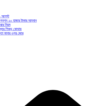
০ আগস্ট
ন পেনশন ২০ হাজার টাকার আহ্বান
ার নিয়ম
মস্যার শিকড় কোথায়
ধকতা মানার ওপর জোর