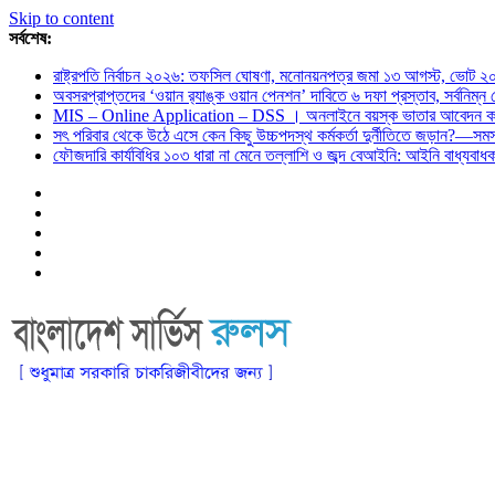
Skip to content
সর্বশেষ:
রাষ্ট্রপতি নির্বাচন ২০২৬: তফসিল ঘোষণা, মনোনয়নপত্র জমা ১৩ আগস্ট, ভোট ২
অবসরপ্রাপ্তদের ‘ওয়ান র‌্যাঙ্ক ওয়ান পেনশন’ দাবিতে ৬ দফা প্রস্তাব, সর্বনিম্
MIS – Online Application – DSS । অনলাইনে বয়স্ক ভাতার আবেদন কর
সৎ পরিবার থেকে উঠে এসে কেন কিছু উচ্চপদস্থ কর্মকর্তা দুর্নীতিতে জড়ান?—স
ফৌজদারি কার্যবিধির ১০৩ ধারা না মেনে তল্লাশি ও জব্দ বেআইনি: আইনি বাধ্যবা