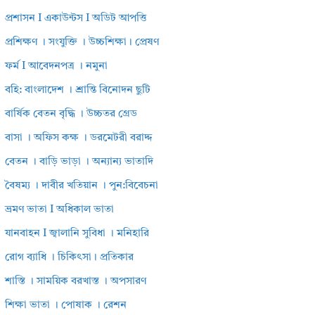
প্রশাসন I একাউন্টস I অডিট আপত্তি
প্রশিক্ষণ । সংযুক্তি । উচ্চশিক্ষা। প্রেষণ
ফর্ম I আবেদনপত্র । নমুনা
বহি: বাংলাদেশ । শ্রান্তি বিনোদন ছুটি
বার্ষিক বেতন বৃদ্ধি । উচ্চতর গ্রেড
বাসা । অফিস কক্ষ । ডরমেটরী বরাদ্দ
বেতন । বাড়ি ভাড়া । অন্যান্য ভাতাদি
বৈষম্য । দাবীর খতিয়ান । পুন:বিবেচনা
ভ্রমণ ভাতা I অধিকাল ভাতা
যানবাহন I জ্বালানি সুবিধা । মনিহারি
রোগ ব্যাধি । চিকিৎসা। প্রতিকার
শাস্তি । সাময়িক বরখাস্ত । অপসারণ
শিক্ষা ভাতা । পোষাক । রেশন