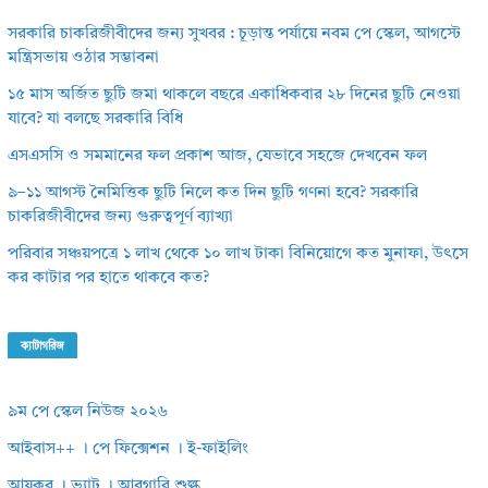
সরকারি চাকরিজীবীদের জন্য সুখবর : চূড়ান্ত পর্যায়ে নবম পে স্কেল, আগস্টে
মন্ত্রিসভায় ওঠার সম্ভাবনা
১৫ মাস অর্জিত ছুটি জমা থাকলে বছরে একাধিকবার ২৮ দিনের ছুটি নেওয়া
যাবে? যা বলছে সরকারি বিধি
এসএসসি ও সমমানের ফল প্রকাশ আজ, যেভাবে সহজে দেখবেন ফল
৯–১১ আগস্ট নৈমিত্তিক ছুটি নিলে কত দিন ছুটি গণনা হবে? সরকারি
চাকরিজীবীদের জন্য গুরুত্বপূর্ণ ব্যাখ্যা
পরিবার সঞ্চয়পত্রে ১ লাখ থেকে ১০ লাখ টাকা বিনিয়োগে কত মুনাফা, উৎসে
কর কাটার পর হাতে থাকবে কত?
ক্যাটাগরিজ
৯ম পে স্কেল নিউজ ২০২৬
আইবাস++ । পে ফিক্সেশন । ই-ফাইলিং
আয়কর । ভ্যাট । আবগারি শুল্ক