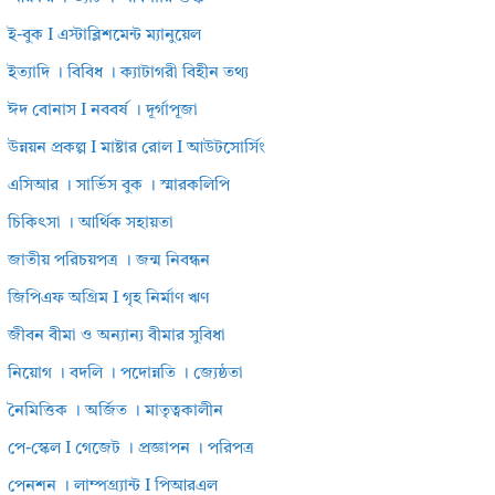
ই-বুক I এস্টাব্লিশমেন্ট ম্যানুয়েল
ইত্যাদি । বিবিধ । ক্যাটাগরী বিহীন তথ্য
ঈদ বোনাস I নববর্ষ । দূর্গাপূজা
উন্নয়ন প্রকল্প I মাষ্টার রোল I আউটসোর্সিং
এসিআর । সার্ভিস বুক । স্মারকলিপি
চিকিৎসা । আর্থিক সহায়তা
জাতীয় পরিচয়পত্র । জন্ম নিবন্ধন
জিপিএফ অগ্রিম I গৃহ নির্মাণ ঋণ
জীবন বীমা ও অন্যান্য বীমার সুবিধা
নিয়োগ । বদলি । পদোন্নতি । জ্যেষ্ঠতা
নৈমিত্তিক । অর্জিত । মাতৃত্বকালীন
পে-স্কেল I গেজেট । প্রজ্ঞাপন । পরিপত্র
পেনশন । লাম্পগ্র্যান্ট I পিআরএল