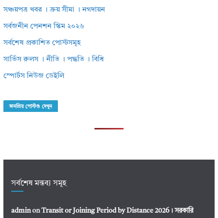
সঞ্চয়পত্র খবর । ক্রয় সীমা । নগদায়ন
সর্বজনীন পেনশন স্কিম ২০২৬
সর্বশেষ প্রকাশিত পোস্টসমূহ
সার্ভিস রুলস । নীতি । পদ্ধতি । বিধি
স্পোর্টস নিউজ ডেইলি
জনপ্রিয় পোস্টগু দেখুন
সর্বশেষ মন্তব্য সমূহ
admin
on
Transit or Joining Period by Distance 2026। সরকারি