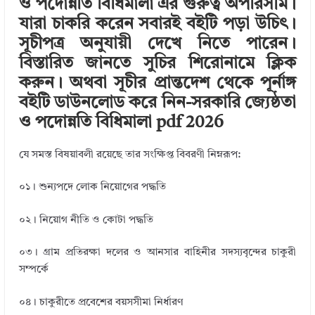
ও পদোন্নতি বিধিমালা এর গুরুত্ব অপরিসীম।
r
dI
r
o
যারা চাকরি করেন সবারই বইটি পড়া উচিৎ।
n
o
সূচীপত্র অনুযায়ী দেখে নিতে পারেন।
k
বিস্তারিত জানতে সুচির শিরোনামে ক্লিক
করুন। অথবা সূচীর প্রান্তদেশ থেকে পূর্নাঙ্গ
বইটি ডাউনলোড করে নিন-সরকারি জ্যেষ্ঠতা
ও পদোন্নতি বিধিমালা pdf 2026
যে সমস্ত বিষয়াবলী রয়েছে তার সংক্ষিপ্ত বিবরণী নিম্নরূপ:
০১। শুন্যপদে লোক নিয়োগের পদ্ধতি
০২। নিয়োগ নীতি ও কোটা পদ্ধতি
০৩। গ্রাম প্রতিরক্ষা দলের ও আনসার বাহিনীর সদস্যবৃন্দের চাকুরী
সম্পর্কে
০৪। চাকুরীতে প্রবেশের বয়সসীমা নির্ধারণ