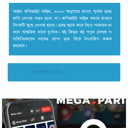
আইন কপিরাইট আইন, ২০০০ অনুসারে বাংলা পূর্ণাঙ্গ হুবহু
কপি দেওয়া সম্ভব হলো না। কপিরাইট আইন বজায় রাখতে
লিংকটি মুছে দেওয়া হলো। হুবহু স্ক্যান করে দিতে পারলাম না
বলে আন্তরিক ভাবে দু:খিত। বই কিনুন বই পড়ুন লেখক ও
সাহিত্যিকদের তাদের প্রাপ্য মূল্য দিয়ে উৎসাহিত করুন
ধন্যবাদ।
পারস্পরিক জ্যেষ্ঠতা।