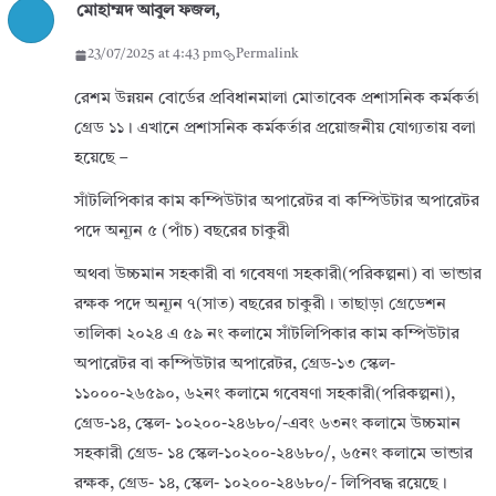
মোহাম্মদ আবুল ফজল,
23/07/2025 at 4:43 pm
Permalink
রেশম উন্নয়ন বোর্ডের প্রবিধানমালা মোতাবেক প্রশাসনিক কর্মকর্তা
গ্রেড ১১। এখানে প্রশাসনিক কর্মকর্তার প্রয়োজনীয় যোগ্যতায় বলা
হয়েছে –
সাঁটলিপিকার কাম কম্পিউটার অপারেটর বা কম্পিউটার অপারেটর
পদে অন্যূন ৫ (পাঁচ) বছরের চাকুরী
অথবা উচ্চমান সহকারী বা গবেষণা সহকারী(পরিকল্পনা) বা ভান্ডার
রক্ষক পদে অন্যূন ৭(সাত) বছরের চাকুরী। তাছাড়া গ্রেডেশন
তালিকা ২০২৪ এ ৫৯ নং কলামে সাঁটলিপিকার কাম কম্পিউটার
অপারেটর বা কম্পিউটার অপারেটর, গ্রেড-১৩ স্কেল-
১১০০০-২৬৫৯০, ৬২নং কলামে গবেষণা সহকারী(পরিকল্পনা),
গ্রেড-১৪, স্কেল- ১০২০০-২৪৬৮০/-এবং ৬৩নং কলামে উচ্চমান
সহকারী গ্রেড- ১৪ স্কেল-১০২০০-২৪৬৮০/, ৬৫নং কলামে ভান্ডার
রক্ষক, গ্রেড- ১৪, স্কেল- ১০২০০-২৪৬৮০/- লিপিবদ্ধ রয়েছে।