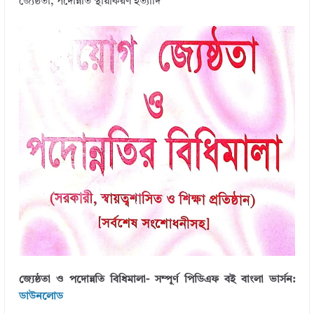
জ্যেষ্ঠতা, পদোন্নতি স্থায়ীকরণ ইত্যাদি
জ্যেষ্ঠতা ও পদোন্নতি বিধিমালা- সম্পূর্ণ পিডিএফ বই বাংলা ভার্সন:
ডাউনলোড