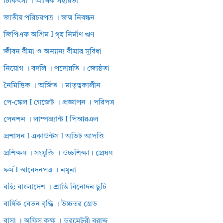
চিকিৎসা । আর্থিক সহায়তা
জাতীয় পরিচয়পত্র । জন্ম নিবন্ধন
জিপিএফ অগ্রিম I গৃহ নির্মাণ ঋণ
জীবন বীমা ও অন্যান্য বীমার সুবিধা
নিয়োগ । বদলি । পদোন্নতি । জ্যেষ্ঠতা
নৈমিত্তিক । অর্জিত । মাতৃত্বকালীন
পে-স্কেল I গেজেট । প্রজ্ঞাপন । পরিপত্র
পেনশন । লাম্পগ্র্যান্ট I পিআরএল
প্রশাসন I একাউন্টস I অডিট আপত্তি
প্রশিক্ষণ । সংযুক্তি । উচ্চশিক্ষা। প্রেষণ
ফর্ম I আবেদনপত্র । নমুনা
বহি: বাংলাদেশ । শ্রান্তি বিনোদন ছুটি
বার্ষিক বেতন বৃদ্ধি । উচ্চতর গ্রেড
বাসা । অফিস কক্ষ । ডরমেটরী বরাদ্দ