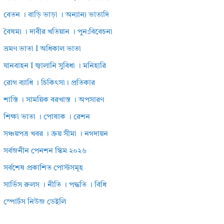
বেতন । বাড়ি ভাড়া । অন্যান্য ভাতাদি
বৈষম্য । দাবীর খতিয়ান । পুন:বিবেচনা
ভ্রমণ ভাতা I অধিকাল ভাতা
যানবাহন I জ্বালানি সুবিধা । মনিহারি
রোগ ব্যাধি । চিকিৎসা। প্রতিকার
শাস্তি । সাময়িক বরখাস্ত । অপসারণ
শিক্ষা ভাতা । পোষাক । রেশন
সঞ্চয়পত্র খবর । ক্রয় সীমা । নগদায়ন
সর্বজনীন পেনশন স্কিম ২০২৬
সর্বশেষ প্রকাশিত পোস্টসমূহ
সার্ভিস রুলস । নীতি । পদ্ধতি । বিধি
স্পোর্টস নিউজ ডেইলি