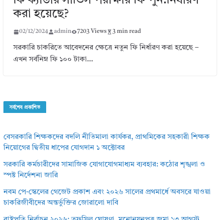
কি ক্যাডার সার্ভিস পরীক্ষার ফি পুন:নির্ধারণ
করা হয়েছে?
02/12/2024
admin
7203 Views
3 min read
সরকারি চাকরিতে আবেদনের ক্ষেত্রে নতুন ফি নির্ধারণ করা হয়েছে –
এখন সর্বনিম্ন ফি ১০০ টাকা…
সর্বশেষ প্রকাশিত
বেসরকারি শিক্ষকদের বদলি নীতিমালা কার্যকর, প্রাথমিকের সহকারী শিক্ষক
নিয়োগের দ্বিতীয় ধাপের যোগদান ১ অক্টোবর
সরকারি কর্মচারীদের সামাজিক যোগাযোগমাধ্যম ব্যবহার: কঠোর শৃঙ্খলা ও
স্পষ্ট নির্দেশনা জারি
নবম পে-স্কেলের গেজেট প্রকাশ এবং ২০২৬ সালের প্রথমার্ধে অবসরে যাওয়া
চাকরিজীবীদের অন্তর্ভুক্তির জোরালো দাবি
রাষ্ট্রপতি নির্বাচন ২০২৬: তফসিল ঘোষণা, মনোনয়নপত্র জমা ১৩ আগস্ট,