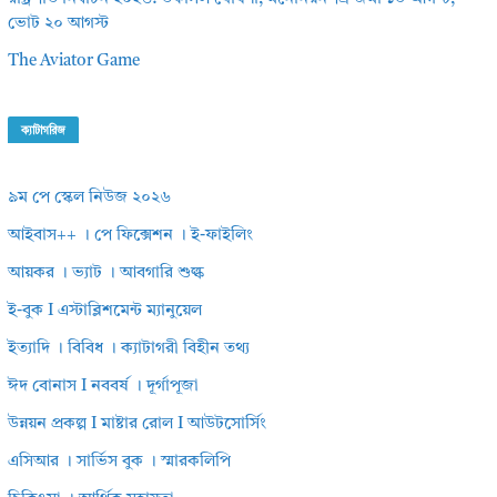
ভোট ২০ আগস্ট
The Aviator Game
ক্যাটাগরিজ
৯ম পে স্কেল নিউজ ২০২৬
আইবাস++ । পে ফিক্সেশন । ই-ফাইলিং
আয়কর । ভ্যাট । আবগারি শুল্ক
ই-বুক I এস্টাব্লিশমেন্ট ম্যানুয়েল
ইত্যাদি । বিবিধ । ক্যাটাগরী বিহীন তথ্য
ঈদ বোনাস I নববর্ষ । দূর্গাপূজা
উন্নয়ন প্রকল্প I মাষ্টার রোল I আউটসোর্সিং
এসিআর । সার্ভিস বুক । স্মারকলিপি