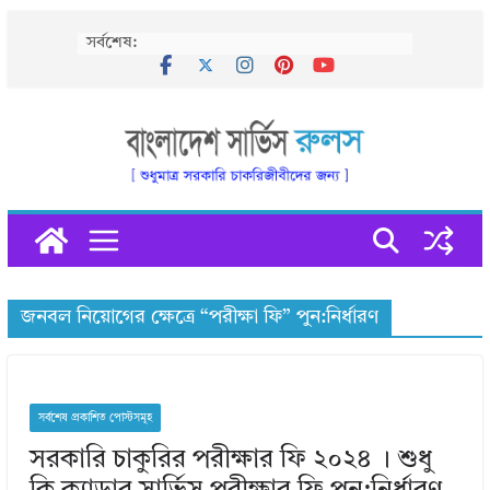
Skip
সর্বশেষ:
to
content
জনবল নিয়োগের ক্ষেত্রে “পরীক্ষা ফি” পুন:নির্ধারণ
সর্বশেষ প্রকাশিত পোস্টসমূহ
সরকারি চাকুরির পরীক্ষার ফি ২০২৪ । শুধু