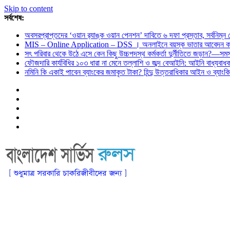
Skip to content
সর্বশেষ:
অবসরপ্রাপ্তদের ‘ওয়ান র‌্যাঙ্ক ওয়ান পেনশন’ দাবিতে ৬ দফা প্রস্তাব, সর্বনিম্
MIS – Online Application – DSS । অনলাইনে বয়স্ক ভাতার আবেদন কর
সৎ পরিবার থেকে উঠে এসে কেন কিছু উচ্চপদস্থ কর্মকর্তা দুর্নীতিতে জড়ান?—স
ফৌজদারি কার্যবিধির ১০৩ ধারা না মেনে তল্লাশি ও জব্দ বেআইনি: আইনি বাধ্যবা
নমিনি কি একাই পাবেন ব্যাংকের জমাকৃত টাকা? হিন্দু উত্তরাধিকার আইন ও ব্যাংকিং