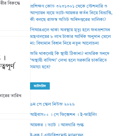
ীর বিরুদ্ধে
প্রশিক্ষণ কোড ৩২৩১৩০১ থেকে স্টেশনারি ও
আপ্যায়ন ব্যয়ে ভ্যাট-আয়কর কর্তন নিয়ে বিভ্রান্তি,
কী বলছে রাজস্ব অডিট অধিদপ্তরের তালিকা?
পিআরএলে থাকা অবস্থায় মৃত্যু হলে জনপ্রশাসন
মন্ত্রণালয়ের ৮ লাখ টাকার আর্থিক অনুদান মেলে
না: বিদ্যমান বিধান নিয়ে নতুন আলোচনা
জমি থাকলেই কি স্থায়ী ঠিকানা? নাগরিক সনদে
 ।
‘অস্থায়ী বাসিন্দা’ লেখা হলে সরকারি চাকরিতে
বপূর্ণ
সমস্যা হবে?
ক্যাটাগরিজ
ারের তারিখ
৯ম পে স্কেল নিউজ ২০২৬
আইবাস++ । পে ফিক্সেশন । ই-ফাইলিং
আয়কর । ভ্যাট । আবগারি শুল্ক
ই-বুক I এস্টাব্লিশমেন্ট ম্যানুয়েল