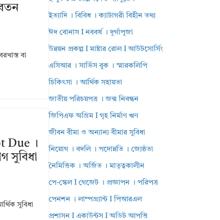
বেতন
ইত্যাদি । বিবিধ । ক্যাটাগরী বিহীন তথ্য
ঈদ বোনাস I নববর্ষ । দূর্গাপূজা
উন্নয়ন প্রকল্প I মাষ্টার রোল I আউটসোর্সিং
রখাস্ত বা
এসিআর । সার্ভিস বুক । স্মারকলিপি
চিকিৎসা । আর্থিক সহায়তা
জাতীয় পরিচয়পত্র । জন্ম নিবন্ধন
জিপিএফ অগ্রিম I গৃহ নির্মাণ ঋণ
জীবন বীমা ও অন্যান্য বীমার সুবিধা
ot Due ।
নিয়োগ । বদলি । পদোন্নতি । জ্যেষ্ঠতা
গ সুবিধা
নৈমিত্তিক । অর্জিত । মাতৃত্বকালীন
পে-স্কেল I গেজেট । প্রজ্ঞাপন । পরিপত্র
পেনশন । লাম্পগ্র্যান্ট I পিআরএল
র্থিক সুবিধা
প্রশাসন I একাউন্টস I অডিট আপত্তি