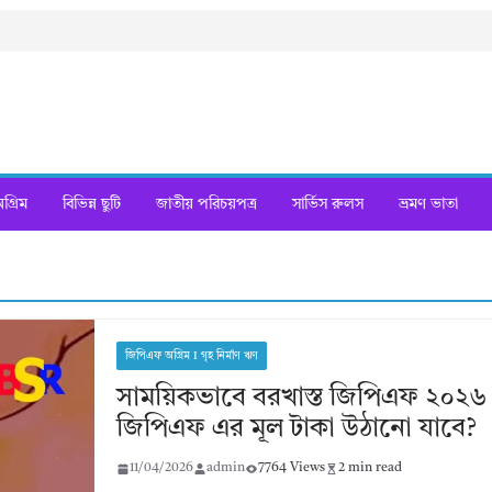
্রিম
বিভিন্ন ছুটি
জাতীয় পরিচয়পত্র
সার্ভিস রুলস
ভ্রমণ ভাতা
জিপিএফ অগ্রিম I গৃহ নির্মাণ ঋণ
সাময়িকভাবে বরখাস্ত জিপিএফ ২০২৬
জিপিএফ এর মূল টাকা উঠানো যাবে?
11/04/2026
admin
7764 Views
2 min read