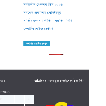
সর্বজনীন পেনশন স্কিম ২০২৬
সর্বশেষ প্রকাশিত পোস্টসমূহ
সার্ভিস রুলস । নীতি । পদ্ধতি । বিধি
স্পোর্টস নিউজ ডেইলি
জনপ্রিয় পোস্টগু দেখুন
রুন।
আমাদের ফেসবুক পেইজ লাইক দিন
t 2026
W
T
F
S