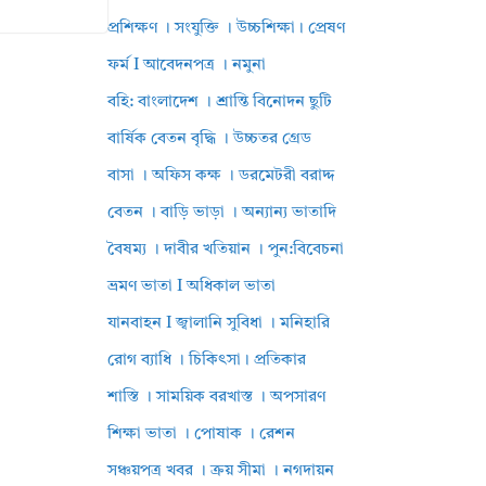
প্রশিক্ষণ । সংযুক্তি । উচ্চশিক্ষা। প্রেষণ
ফর্ম I আবেদনপত্র । নমুনা
বহি: বাংলাদেশ । শ্রান্তি বিনোদন ছুটি
বার্ষিক বেতন বৃদ্ধি । উচ্চতর গ্রেড
বাসা । অফিস কক্ষ । ডরমেটরী বরাদ্দ
বেতন । বাড়ি ভাড়া । অন্যান্য ভাতাদি
বৈষম্য । দাবীর খতিয়ান । পুন:বিবেচনা
ভ্রমণ ভাতা I অধিকাল ভাতা
যানবাহন I জ্বালানি সুবিধা । মনিহারি
রোগ ব্যাধি । চিকিৎসা। প্রতিকার
শাস্তি । সাময়িক বরখাস্ত । অপসারণ
শিক্ষা ভাতা । পোষাক । রেশন
সঞ্চয়পত্র খবর । ক্রয় সীমা । নগদায়ন