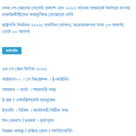
নবম পে-স্কেলের গেজেট প্রকাশ এবং ২০২৬ সালের প্রথমার্ধে অবসরে যাওয়া
চাকরিজীবীদের অন্তর্ভুক্তির জোরালো দাবি
রাষ্ট্রপতি নির্বাচন ২০২৬: তফসিল ঘোষণা, মনোনয়নপত্র জমা ১৩ আগস্ট,
ভোট ২০ আগস্ট
ক্যাটাগরিজ
৯ম পে স্কেল নিউজ ২০২৬
আইবাস++ । পে ফিক্সেশন । ই-ফাইলিং
আয়কর । ভ্যাট । আবগারি শুল্ক
ই-বুক I এস্টাব্লিশমেন্ট ম্যানুয়েল
ইত্যাদি । বিবিধ । ক্যাটাগরী বিহীন তথ্য
ঈদ বোনাস I নববর্ষ । দূর্গাপূজা
উন্নয়ন প্রকল্প I মাষ্টার রোল I আউটসোর্সিং