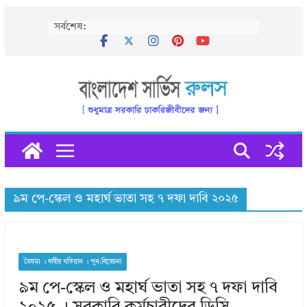
Skip
সর্বশেষ:
to
content
৯ম পে-স্কেল ও মহার্ঘ ভাতা সহ ৭ দফা দাবি ২০২৫
বৈষম্য । দাবীর খতিয়ান । পুন:বিবেচনা
৯ম পে-স্কেল ও মহার্ঘ ভাতা সহ ৭ দফা দাবি