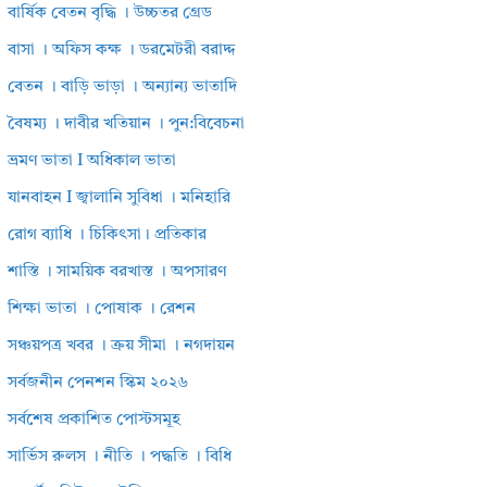
বার্ষিক বেতন বৃদ্ধি । উচ্চতর গ্রেড
বাসা । অফিস কক্ষ । ডরমেটরী বরাদ্দ
বেতন । বাড়ি ভাড়া । অন্যান্য ভাতাদি
বৈষম্য । দাবীর খতিয়ান । পুন:বিবেচনা
ভ্রমণ ভাতা I অধিকাল ভাতা
যানবাহন I জ্বালানি সুবিধা । মনিহারি
রোগ ব্যাধি । চিকিৎসা। প্রতিকার
শাস্তি । সাময়িক বরখাস্ত । অপসারণ
শিক্ষা ভাতা । পোষাক । রেশন
সঞ্চয়পত্র খবর । ক্রয় সীমা । নগদায়ন
সর্বজনীন পেনশন স্কিম ২০২৬
সর্বশেষ প্রকাশিত পোস্টসমূহ
সার্ভিস রুলস । নীতি । পদ্ধতি । বিধি