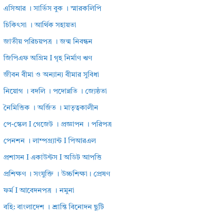
এসিআর । সার্ভিস বুক । স্মারকলিপি
চিকিৎসা । আর্থিক সহায়তা
জাতীয় পরিচয়পত্র । জন্ম নিবন্ধন
জিপিএফ অগ্রিম I গৃহ নির্মাণ ঋণ
জীবন বীমা ও অন্যান্য বীমার সুবিধা
নিয়োগ । বদলি । পদোন্নতি । জ্যেষ্ঠতা
নৈমিত্তিক । অর্জিত । মাতৃত্বকালীন
পে-স্কেল I গেজেট । প্রজ্ঞাপন । পরিপত্র
পেনশন । লাম্পগ্র্যান্ট I পিআরএল
প্রশাসন I একাউন্টস I অডিট আপত্তি
প্রশিক্ষণ । সংযুক্তি । উচ্চশিক্ষা। প্রেষণ
ফর্ম I আবেদনপত্র । নমুনা
বহি: বাংলাদেশ । শ্রান্তি বিনোদন ছুটি