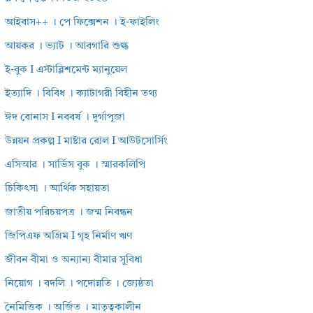
আইবাস++ । পে ফিক্সেশন । ই-ফাইলিং
আয়কর । ভ্যাট । আবগারি শুল্ক
ই-বুক I এস্টাব্লিশমেন্ট ম্যানুয়েল
ইত্যাদি । বিবিধ । ক্যাটাগরী বিহীন তথ্য
ঈদ বোনাস I নববর্ষ । দূর্গাপূজা
উন্নয়ন প্রকল্প I মাষ্টার রোল I আউটসোর্সিং
এসিআর । সার্ভিস বুক । স্মারকলিপি
চিকিৎসা । আর্থিক সহায়তা
জাতীয় পরিচয়পত্র । জন্ম নিবন্ধন
জিপিএফ অগ্রিম I গৃহ নির্মাণ ঋণ
জীবন বীমা ও অন্যান্য বীমার সুবিধা
নিয়োগ । বদলি । পদোন্নতি । জ্যেষ্ঠতা
নৈমিত্তিক । অর্জিত । মাতৃত্বকালীন