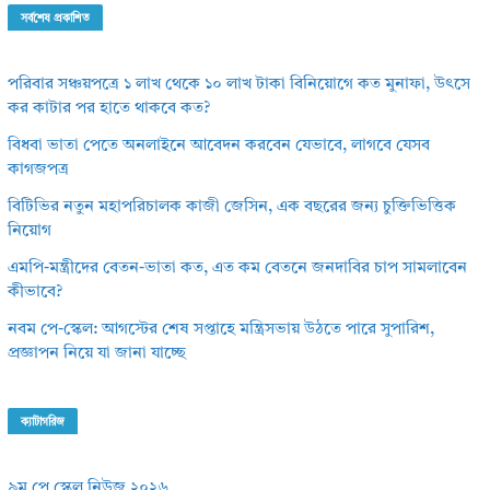
সর্বশেষ প্রকাশিত
পরিবার সঞ্চয়পত্রে ১ লাখ থেকে ১০ লাখ টাকা বিনিয়োগে কত মুনাফা, উৎসে
কর কাটার পর হাতে থাকবে কত?
বিধবা ভাতা পেতে অনলাইনে আবেদন করবেন যেভাবে, লাগবে যেসব
কাগজপত্র
বিটিভির নতুন মহাপরিচালক কাজী জেসিন, এক বছরের জন্য চুক্তিভিত্তিক
নিয়োগ
এমপি-মন্ত্রীদের বেতন-ভাতা কত, এত কম বেতনে জনদাবির চাপ সামলাবেন
কীভাবে?
নবম পে-স্কেল: আগস্টের শেষ সপ্তাহে মন্ত্রিসভায় উঠতে পারে সুপারিশ,
প্রজ্ঞাপন নিয়ে যা জানা যাচ্ছে
ক্যাটাগরিজ
৯ম পে স্কেল নিউজ ২০২৬