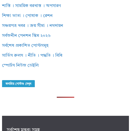
শাস্তি । সাময়িক বরখাস্ত । অপসারণ
শিক্ষা ভাতা । পোষাক । রেশন
সঞ্চয়পত্র খবর । ক্রয় সীমা । নগদায়ন
সর্বজনীন পেনশন স্কিম ২০২৬
সর্বশেষ প্রকাশিত পোস্টসমূহ
সার্ভিস রুলস । নীতি । পদ্ধতি । বিধি
স্পোর্টস নিউজ ডেইলি
জনপ্রিয় পোস্টগু দেখুন
সর্বশেষ মন্তব্য সমূহ