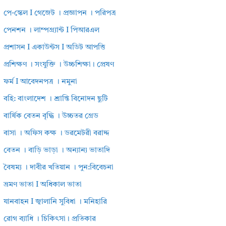
পে-স্কেল I গেজেট । প্রজ্ঞাপন । পরিপত্র
পেনশন । লাম্পগ্র্যান্ট I পিআরএল
প্রশাসন I একাউন্টস I অডিট আপত্তি
প্রশিক্ষণ । সংযুক্তি । উচ্চশিক্ষা। প্রেষণ
ফর্ম I আবেদনপত্র । নমুনা
বহি: বাংলাদেশ । শ্রান্তি বিনোদন ছুটি
বার্ষিক বেতন বৃদ্ধি । উচ্চতর গ্রেড
বাসা । অফিস কক্ষ । ডরমেটরী বরাদ্দ
বেতন । বাড়ি ভাড়া । অন্যান্য ভাতাদি
বৈষম্য । দাবীর খতিয়ান । পুন:বিবেচনা
ভ্রমণ ভাতা I অধিকাল ভাতা
যানবাহন I জ্বালানি সুবিধা । মনিহারি
রোগ ব্যাধি । চিকিৎসা। প্রতিকার