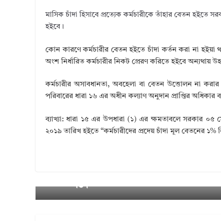
u
n
w
ac
h
মাসিক চাঁদা হিসাবে প্রত্যেক কর্মচারীকে তাঁহার বেতন হইতে সরক
m
k
it
e
ar
হইবে।
bl
e
te
b
e
r
dI
r
o
কোন কারণে কর্মচারীর বেতন হইতে চাঁদা কর্তন করা না হইয়া থা
অংশ নির্ধারিত কর্মচারীর নিকট প্রেরণ করিতে হইবে অন্যথায় উ
n
o
k
কর্মচারীর অসাবধানতা, অবহেলা বা বেতন উত্তোলন না করার 
পরিবারের ধারা ১৬ এর অধীন কল্যাণ অনুদান প্রাপ্তির অধিকার ব্
ব্যাখ্যা: ধারা ১৫ এর উপধারা (১) এর ক্ষমতাবলে সরকার ০৫ স
২০১৯ তারিখ হইতে “কর্মচারীদের প্রদেয় চাঁদা মূল বেতনের ১% কি
হাউজ বিল্ডিং কর্পোরেশন হতে ফ্ল্যাট ঋণ গ্রহ
← Previou
s
তি।