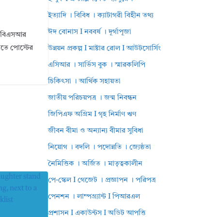
ইত্যাদি । বিবিধ । ক্যাটাগরী বিহীন তথ্য
ঈদ বোনাস I নববর্ষ । দূর্গাপূজা
ি। বিএসআর
ানতে পোস্টের
উন্নয়ন প্রকল্প I মাষ্টার রোল I আউটসোর্সিং
এসিআর । সার্ভিস বুক । স্মারকলিপি
চিকিৎসা । আর্থিক সহায়তা
জাতীয় পরিচয়পত্র । জন্ম নিবন্ধন
জিপিএফ অগ্রিম I গৃহ নির্মাণ ঋণ
জীবন বীমা ও অন্যান্য বীমার সুবিধা
নিয়োগ । বদলি । পদোন্নতি । জ্যেষ্ঠতা
নৈমিত্তিক । অর্জিত । মাতৃত্বকালীন
পে-স্কেল I গেজেট । প্রজ্ঞাপন । পরিপত্র
পেনশন । লাম্পগ্র্যান্ট I পিআরএল
প্রশাসন I একাউন্টস I অডিট আপত্তি