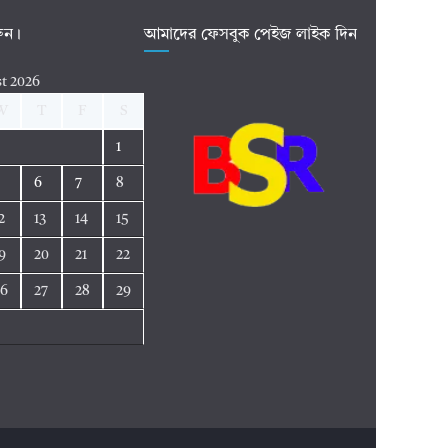
রুন।
আমাদের ফেসবুক পেইজ লাইক দিন
t 2026
W
T
F
S
1
5
6
7
8
2
13
14
15
9
20
21
22
26
27
28
29