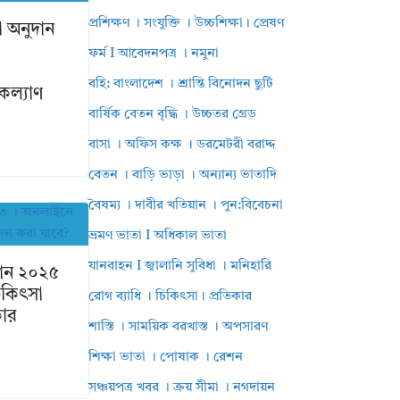
প্রশিক্ষণ । সংযুক্তি । উচ্চশিক্ষা। প্রেষণ
 অনুদান
ফর্ম I আবেদনপত্র । নমুনা
বহি: বাংলাদেশ । শ্রান্তি বিনোদন ছুটি
 কল্যাণ
বার্ষিক বেতন বৃদ্ধি । উচ্চতর গ্রেড
বাসা । অফিস কক্ষ । ডরমেটরী বরাদ্দ
বেতন । বাড়ি ভাড়া । অন্যান্য ভাতাদি
বৈষম্য । দাবীর খতিয়ান । পুন:বিবেচনা
ভ্রমণ ভাতা I অধিকাল ভাতা
যানবাহন I জ্বালানি সুবিধা । মনিহারি
দান ২০২৫
িকিৎসা
রোগ ব্যাধি । চিকিৎসা। প্রতিকার
কার
শাস্তি । সাময়িক বরখাস্ত । অপসারণ
শিক্ষা ভাতা । পোষাক । রেশন
সঞ্চয়পত্র খবর । ক্রয় সীমা । নগদায়ন