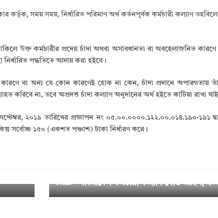
ার কর্তৃক, সময় সময়, নির্ধারিত পরিমাণ অর্থ কর্তনপূর্বক কর্মচারী কল্যাণ তহবি
কিলে উক্ত কর্মচারীর প্রদেয় চাঁদা অথবা অসাবধানতা বা অবহেলাজনিত কারণে চা
হা নির্ধারিত পদ্ধতিতে আদায় করা হইবে।
কারণে বা অন্য যে কোন কারণেই হোক না কেন, চাঁদা প্রদানে অপারগতায় তাঁহ
যাহত করিবে না, তবে অপ্রদত্ত চাঁদা কল্যাণ অনুদানের অর্থ হইতে কাটিয়া রাখা যা
েপ্টেম্বর, ২০১৯ তারিখের প্রজ্ঞাপন নং ০৫.০০.০০০০.১২২.০০.০১৪.১৯০-১৯১ দ্ব
ন্তু সর্বোচ্চ ১৫০ (একশত পঞ্চাশ) টাকা নির্ধারণ করে।
ণের পদ্ধ
বাংলাদেশ কর্মচারী কল্যাণ বোর্ড আইন, ২০
Next →