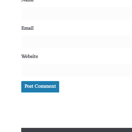
Name
Email
Website