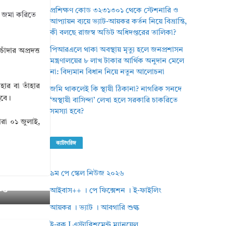
প্রশিক্ষণ কোড ৩২৩১৩০১ থেকে স্টেশনারি ও
লে জমা করিতে
আপ্যায়ন ব্যয়ে ভ্যাট-আয়কর কর্তন নিয়ে বিভ্রান্তি,
কী বলছে রাজস্ব অডিট অধিদপ্তরের তালিকা?
পিআরএলে থাকা অবস্থায় মৃত্যু হলে জনপ্রশাসন
ঁদার অপ্রদত্ত
মন্ত্রণালয়ের ৮ লাখ টাকার আর্থিক অনুদান মেলে
না: বিদ্যমান বিধান নিয়ে নতুন আলোচনা
ার বা তাঁহার
জমি থাকলেই কি স্থায়ী ঠিকানা? নাগরিক সনদে
ইবে।
‘অস্থায়ী বাসিন্দা’ লেখা হলে সরকারি চাকরিতে
সমস্যা হবে?
ারা ০১ জুলাই,
ক্যাটাগরিজ
৯ম পে স্কেল নিউজ ২০২৬
০৪
আইবাস++ । পে ফিক্সেশন । ই-ফাইলিং
আয়কর । ভ্যাট । আবগারি শুল্ক
ই-বুক I এস্টাব্লিশমেন্ট ম্যানুয়েল