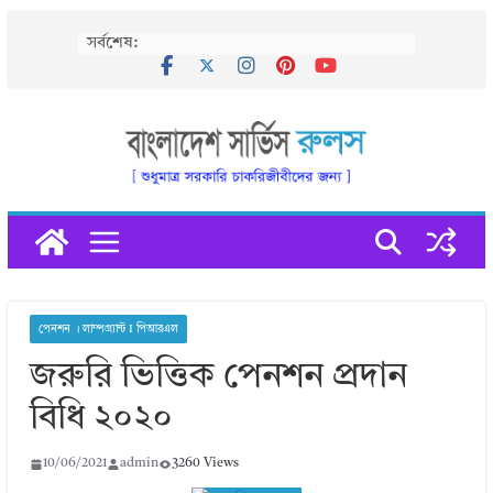
Skip
সর্বশেষ:
to
content
পেনশন । লাম্পগ্র্যান্ট I পিআরএল
জরুরি ভিত্তিক পেনশন প্রদান
বিধি ২০২০
10/06/2021
admin
3260 Views