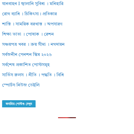
যানবাহন I জ্বালানি সুবিধা । মনিহারি
রোগ ব্যাধি । চিকিৎসা। প্রতিকার
শাস্তি । সাময়িক বরখাস্ত । অপসারণ
শিক্ষা ভাতা । পোষাক । রেশন
সঞ্চয়পত্র খবর । ক্রয় সীমা । নগদায়ন
সর্বজনীন পেনশন স্কিম ২০২৬
সর্বশেষ প্রকাশিত পোস্টসমূহ
সার্ভিস রুলস । নীতি । পদ্ধতি । বিধি
স্পোর্টস নিউজ ডেইলি
জনপ্রিয় পোস্টগু দেখুন