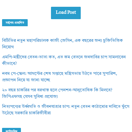
Load Post
সর্বশেষ প্রকাশিত
বিটিভির নতুন মহাপরিচালক কাজী জেসিন, এক বছরের জন্য চুক্তিভিত্তিক
নিয়োগ
এমপি-মন্ত্রীদের বেতন-ভাতা কত, এত কম বেতনে জনদাবির চাপ সামলাবেন
কীভাবে?
নবম পে-স্কেল: আগস্টের শেষ সপ্তাহে মন্ত্রিসভায় উঠতে পারে সুপারিশ,
প্রজ্ঞাপন নিয়ে যা জানা যাচ্ছে
২০ বছর চাকরির পর বরখাস্ত হলে পেনশন-আনুতোষিক কি মিলবে?
জিপিএফসহ যেসব সুবিধা প্রযোজ্য
নিত্যপণ্যের ঊর্ধ্বগতি ও জীবনযাত্রার চাপ: নতুন বেতন কাঠামোর দাবিতে ফুঁসে
উঠেছে সরকারি চাকরিজীবীরা
ক্যাটাগরিজ