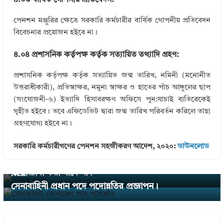
৪.০৩ বার্ষিক গোপনীয় প্রতিবেদন:
পেনশন মঞ্জুরির ক্ষেত্রে সরকারি কর্মচারীর বার্ষিক গোপনীয় প্রতিবেদন
বিবেচনার প্রয়োজন হইবে না।
৪.০৪ প্রশাসনিক কর্তৃপক্ষ কর্তৃক সত্যায়িত তথ্যাদি গ্রহণ:
প্রশাসনিক কর্তৃপক্ষ কর্তৃক সত্যায়িত জন্ম তারিখ, নমিনী (মনোনীত
উত্তরাধীকারী), প্রতিস্বাক্ষর, নমুনা স্বাক্ষর ও হাতের পাঁচ আঙ্গুলের ছাপ
(সংযোজনী-৬) ইত্যাদি হিসাবরক্ষণ অফিসে পুন:যাচাই ব্যতিরেকেই
গৃহীত হইবে। তবে এফিডেভিট দ্বারা জন্ম তারিখ পরিবর্তন করিলে তাহা
গ্রহণযোগ্য হইবে না।
← Previous
সরকারি কর্মচারীগণের পেনশন সহজীকরণ আদেশ, ২০২০:
ডাউনলোড
প্রশিক্ষণার্থী কর্মকর্তার একই সঙ্গে প্রশিক্ষণ ভাতা ও দৈনিক
ভাতা দাবী করা যাবে না।
Next →
সেনাবাহিনী প্রধান পদে পদোন্নতির প্রজ্ঞাপন।