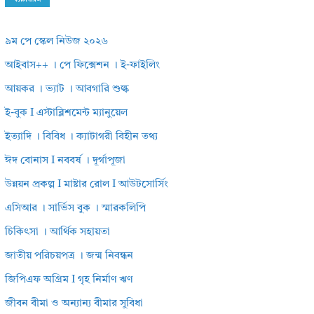
৯ম পে স্কেল নিউজ ২০২৬
আইবাস++ । পে ফিক্সেশন । ই-ফাইলিং
আয়কর । ভ্যাট । আবগারি শুল্ক
ই-বুক I এস্টাব্লিশমেন্ট ম্যানুয়েল
ইত্যাদি । বিবিধ । ক্যাটাগরী বিহীন তথ্য
ঈদ বোনাস I নববর্ষ । দূর্গাপূজা
উন্নয়ন প্রকল্প I মাষ্টার রোল I আউটসোর্সিং
এসিআর । সার্ভিস বুক । স্মারকলিপি
চিকিৎসা । আর্থিক সহায়তা
জাতীয় পরিচয়পত্র । জন্ম নিবন্ধন
জিপিএফ অগ্রিম I গৃহ নির্মাণ ঋণ
জীবন বীমা ও অন্যান্য বীমার সুবিধা