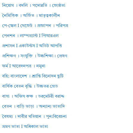
নিয়োগ । বদলি । পদোন্নতি । জ্যেষ্ঠতা
নৈমিত্তিক । অর্জিত । মাতৃত্বকালীন
পে-স্কেল I গেজেট । প্রজ্ঞাপন । পরিপত্র
পেনশন । লাম্পগ্র্যান্ট I পিআরএল
প্রশাসন I একাউন্টস I অডিট আপত্তি
প্রশিক্ষণ । সংযুক্তি । উচ্চশিক্ষা। প্রেষণ
ফর্ম I আবেদনপত্র । নমুনা
বহি: বাংলাদেশ । শ্রান্তি বিনোদন ছুটি
বার্ষিক বেতন বৃদ্ধি । উচ্চতর গ্রেড
বাসা । অফিস কক্ষ । ডরমেটরী বরাদ্দ
বেতন । বাড়ি ভাড়া । অন্যান্য ভাতাদি
বৈষম্য । দাবীর খতিয়ান । পুন:বিবেচনা
ভ্রমণ ভাতা I অধিকাল ভাতা