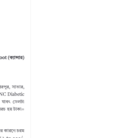
 (ক্যান্সার)
িরপুর, সাভার,
HTNC Diabetic
স যাবৎ ডেলটা
 খরচ হয় টাকা=
ণের কারণে চরম