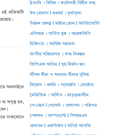
ইত্যাদি । বিবিধ । ক্যাটাগরী বিহীন তথ্য
এই প্রক্রিয়াটি
ঈদ বোনাস I নববর্ষ । দূর্গাপূজা
ম রয়েছে।
উন্নয়ন প্রকল্প I মাষ্টার রোল I আউটসোর্সিং
এসিআর । সার্ভিস বুক । স্মারকলিপি
চিকিৎসা । আর্থিক সহায়তা
জাতীয় পরিচয়পত্র । জন্ম নিবন্ধন
জিপিএফ অগ্রিম I গৃহ নির্মাণ ঋণ
জীবন বীমা ও অন্যান্য বীমার সুবিধা
নিয়োগ । বদলি । পদোন্নতি । জ্যেষ্ঠতা
্যমে অনলাইনে
।
নৈমিত্তিক । অর্জিত । মাতৃত্বকালীন
 বা অসুস্থ হন,
পে-স্কেল I গেজেট । প্রজ্ঞাপন । পরিপত্র
বেন।
পেনশন । লাম্পগ্র্যান্ট I পিআরএল
 করে ডাকযোগে
প্রশাসন I একাউন্টস I অডিট আপত্তি