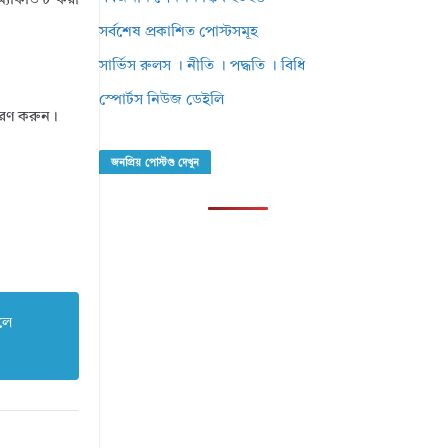
যাকাউন্ট করা
সর্বশেষ প্রকাশিত পোস্টসমূহ
সার্ভিস রুলস । নীতি । পদ্ধতি । বিধি
স্পোর্টস নিউজ ডেইলি
পূরণ করুন।
জনপ্রিয় পোস্টগু দেখুন
লে