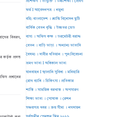
প্রশিক্ষণ । সংযুক্তি । উচ্চশিক্ষা। প্রেষণ
ফর্ম I আবেদনপত্র । নমুনা
বহি: বাংলাদেশ । শ্রান্তি বিনোদন ছুটি
বার্ষিক বেতন বৃদ্ধি । উচ্চতর গ্রেড
বাসা । অফিস কক্ষ । ডরমেটরী বরাদ্দ
 রোগের বিবরণ,
বেতন । বাড়ি ভাড়া । অন্যান্য ভাতাদি
বৈষম্য । দাবীর খতিয়ান । পুন:বিবেচনা
কর্তৃক প্রদত্ত
ভ্রমণ ভাতা I অধিকাল ভাতা
যানবাহন I জ্বালানি সুবিধা । মনিহারি
ফিস প্রধানের
রোগ ব্যাধি । চিকিৎসা। প্রতিকার
শাস্তি । সাময়িক বরখাস্ত । অপসারণ
শিক্ষা ভাতা । পোষাক । রেশন
সঞ্চয়পত্র খবর । ক্রয় সীমা । নগদায়ন
সর্বজনীন পেনশন স্কিম ২০২৬