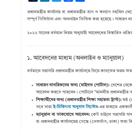
u
n
w
ac
h
প্রধানমন্ত্রীর কার্যালয় বা প্রধানমন্ত্রীর ত্রাণ ও কল্যাণ তহবিল
m
k
it
e
ar
সম্পূর্ণ ডিজিটাল এবং অনলাইন ভিত্তিক করা হয়েছে। সাধারণ নাগ
bl
e
te
b
e
r
dI
r
o
২০২৬ সালের বর্তমান নিয়ম অনুযায়ী আবেদনের বিস্তারিত প্রক্রি
n
o
k
১. আবেদনের মাধ্যম (অনলাইন ও ম্যানুয়াল)
বর্তমানে সরাসরি প্রধানমন্ত্রীর কার্যালয়ে গিয়ে কাগজের ফর
সাধারণ নাগরিকদের জন্য (মাইগভ পোর্টাল):
দেশের যেকো
আবেদন করতে পারবেন। পোর্টালে “মাননীয় প্রধানমন্ত্রীর ত
শিক্ষার্থীদের জন্য (প্রধানমন্ত্রীর শিক্ষা সহায়তা ট্রাস্ট):
ষষ্ঠ শ
তবে তারা
ই-চিকিৎসা অনুদান সিস্টেম
-এর মাধ্যমে এককাল
ম্যানুয়াল বা ডাকযোগে আবেদন:
কেউ চাইলে সরাসরি সাদা
বা প্রধানমন্ত্রীর কার্যালয়ের ডেস্কে (তেজগাঁও, ঢাকা) জমা