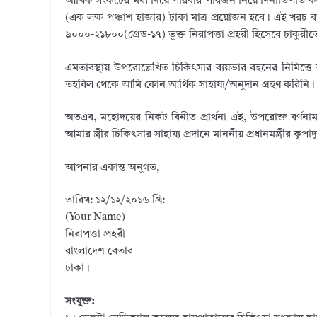
আর্থিক সংকটের মধ্য দিয়ে পরিবার পরিজন নিয়ে দিনাতিপাত করছ
(এক লক্ষ পঞ্চাশ হাজার) টাকা মাত্র প্রয়োজন হবে। এই খরচ
৯০০০-২১৮০০(গ্রেড-১৭) ভূক্ত নিরাপত্তা প্রহরী হিসেবে চাকু
এমতাবস্থায় উপরোল্লেখিত চিকিৎসার ব্যয়ভার বহনের নিমিত্তে 
তহবিল থেকে আমি কোন আর্থিক সাহায্য/অনুদান গ্রহণ করিনি।
অতএব, মহোদয়ের নিকট বিনীত প্রার্থনা এই, উপরোক্ত বর্ণনা
আমার স্ত্রীর চিকিৎসার সাহায্য প্রদানে মাননীয় প্রধানমন্ত্রীর ক
আপনার একান্ত অনুগত,
তারিখ: ১২/১২/২০১৬ খ্রি:
(Your Name)
নিরাপত্তা প্রহরী
বাংলাদেশ বেতার
ঢাকা।
সংযুক্ত: