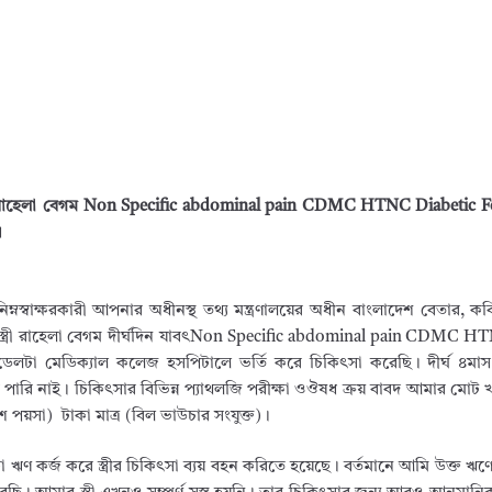
্রী রাহেলা বেগম Non Specific abdominal pain CDMC HTNC Diabetic Foot
।
িম্নস্বাক্ষরকারী আপনার অধীনস্থ তথ্য মন্ত্রণালয়ের অধীন বাংলাদেশ বেতার, কব
ার স্ত্রী রাহেলা বেগম দীর্ঘদিন যাবৎNon Specific abdominal pain CDMC 
রে ডেলটা মেডিক্যাল কলেজ হসপিটালে ভর্তি করে চিকিৎসা করেছি। দীর্ঘ ৪মা
ে পারি নাই। চিকিৎসার বিভিন্ন প্যাথলজি পরীক্ষা ওঔষধ ক্রয় বাবদ আমার মোট
 পয়সা) টাকা মাত্র (বিল ভাউচার সংযুক্ত)।
 ঋণ কর্জ করে স্ত্রীর চিকিৎসা ব্যয় বহন করিতে হয়েছে। বর্তমানে আমি উক্ত ঋ