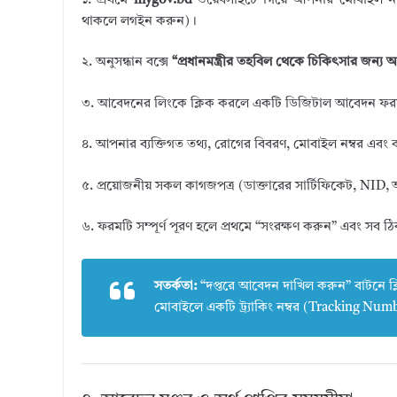
১. প্রথমে
mygov.bd
ওয়েবসাইটে গিয়ে আপনার মোবাইল নম্বর
থাকলে লগইন করুন)।
২. অনুসন্ধান বক্সে
“প্রধানমন্ত্রীর তহবিল থেকে চিকিৎসার জন্য আ
৩. আবেদনের লিংকে ক্লিক করলে একটি ডিজিটাল আবেদন ফর
৪. আপনার ব্যক্তিগত তথ্য, রোগের বিবরণ, মোবাইল নম্বর এবং 
৫. প্রয়োজনীয় সকল কাগজপত্র (ডাক্তারের সার্টিফিকেট, NID
৬. ফরমটি সম্পূর্ণ পূরণ হলে প্রথমে “সংরক্ষণ করুন” এবং সব 
সতর্কতা:
“দপ্তরে আবেদন দাখিল করুন” বাটনে ক্
মোবাইলে একটি ট্র্যাকিং নম্বর (Tracking N