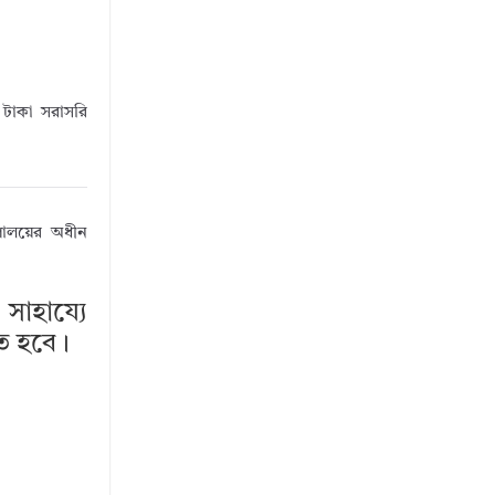
টাকা সরাসরি
রণালয়ের অধীন
সাহায্যে
তে হবে।