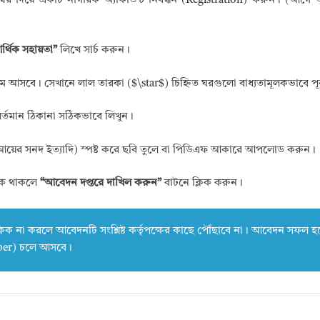
 দিয়ে একটি নাগরিক অ্যাকাউন্ট নিবন্ধন (Registration) করুন। (আগে অ্
র্থিক সহায়তা”
লিখে সার্চ করুন।
ম আসবে। সেখানে লাল তারকা (
$\star$
) চিহ্নিত ঘরগুলো বাধ্যতামূলকভাবে 
বর্তমান ঠিকানা সঠিকভাবে লিখুন।
, আয়ের সনদ ইত্যাদি) স্পষ্ট করে ছবি তুলে বা পিডিএফ আকারে আপলোড করুন।
ঠিক থাকলে
“আবেদন দপ্তরে দাখিল করুন”
বাটনে ক্লিক করুন।
লিক না করলে আবেদনটি সংশ্লিষ্ট কর্তৃপক্ষের কাছে পৌঁছাবে না। আবেদন সফল হ
umber) চলে আসবে।