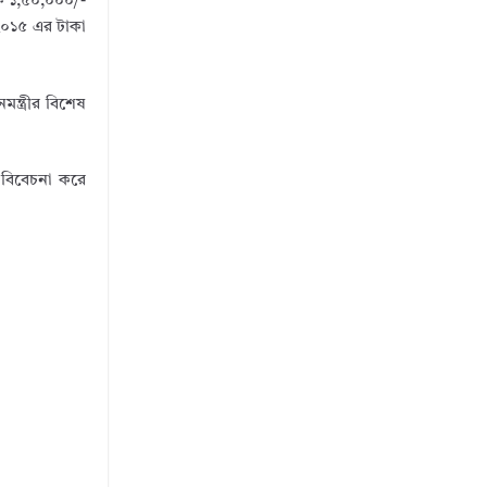
িক ১,৫০,০০০/-
২০১৫ এর টাকা
ন্ত্রীর বিশেষ
 বিবেচনা করে