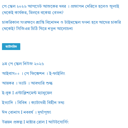
পে স্কেল ২০২৬ আপডেট আজকের খবর । প্রজ্ঞাপন দেরিতে হলেও জুলাই
থেকেই কার্যকর, মিলবে বকেয়া বেতন?
চাকরিকাল সংরক্ষণে শ্রান্তি বিনোদন ও টাইমস্কেল গণনা হবে আগের চাকরি
থেকেই? সিজিএর চিঠি ঘিরে নতুন আলোচনা
ক্যাটাগরিজ
৯ম পে স্কেল নিউজ ২০২৬
আইবাস++ । পে ফিক্সেশন । ই-ফাইলিং
আয়কর । ভ্যাট । আবগারি শুল্ক
ই-বুক I এস্টাব্লিশমেন্ট ম্যানুয়েল
ইত্যাদি । বিবিধ । ক্যাটাগরী বিহীন তথ্য
ঈদ বোনাস I নববর্ষ । দূর্গাপূজা
উন্নয়ন প্রকল্প I মাষ্টার রোল I আউটসোর্সিং