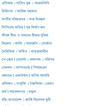
এসিআর । সার্ভিস বুক । স্মারকলিপি
চিকিৎসা । আর্থিক সহায়তা
জাতীয় পরিচয়পত্র । জন্ম নিবন্ধন
জিপিএফ অগ্রিম I গৃহ নির্মাণ ঋণ
জীবন বীমা ও অন্যান্য বীমার সুবিধা
নিয়োগ । বদলি । পদোন্নতি । জ্যেষ্ঠতা
নৈমিত্তিক । অর্জিত । মাতৃত্বকালীন
পে-স্কেল I গেজেট । প্রজ্ঞাপন । পরিপত্র
পেনশন । লাম্পগ্র্যান্ট I পিআরএল
প্রশাসন I একাউন্টস I অডিট আপত্তি
প্রশিক্ষণ । সংযুক্তি । উচ্চশিক্ষা। প্রেষণ
ফর্ম I আবেদনপত্র । নমুনা
বহি: বাংলাদেশ । শ্রান্তি বিনোদন ছুটি