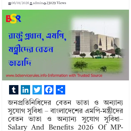
06/01/2026
admin
23029 Views
T
L
T
F
S
জনপ্রতিনিধিদের বেতন ভাতা ও অন্যান্য
u
i
w
a
h
সুযোগ সুবিধা – বাংলাদেশের এমপি-মন্ত্রীদের
m
n
i
c
a
বেতন ভাতা ও অন্যান্য সুযোগ সুবিধা–
b
k
t
e
r
Salary And Benefits 2026 Of MP-