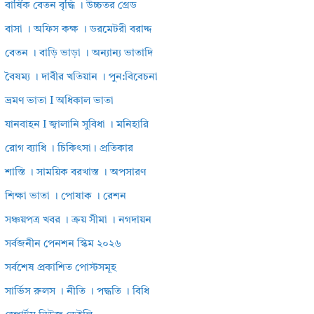
বার্ষিক বেতন বৃদ্ধি । উচ্চতর গ্রেড
বাসা । অফিস কক্ষ । ডরমেটরী বরাদ্দ
বেতন । বাড়ি ভাড়া । অন্যান্য ভাতাদি
বৈষম্য । দাবীর খতিয়ান । পুন:বিবেচনা
ভ্রমণ ভাতা I অধিকাল ভাতা
যানবাহন I জ্বালানি সুবিধা । মনিহারি
রোগ ব্যাধি । চিকিৎসা। প্রতিকার
শাস্তি । সাময়িক বরখাস্ত । অপসারণ
শিক্ষা ভাতা । পোষাক । রেশন
সঞ্চয়পত্র খবর । ক্রয় সীমা । নগদায়ন
সর্বজনীন পেনশন স্কিম ২০২৬
সর্বশেষ প্রকাশিত পোস্টসমূহ
সার্ভিস রুলস । নীতি । পদ্ধতি । বিধি