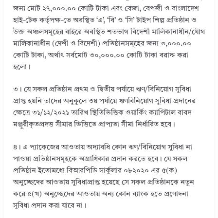
জন্য মোট ২৭,০০০.০০ কোটি টাকা এবং বেজা, বেপজী ও বাংলাদেশ
হাই-টেক কর্তৃপক্ষ-তে অবস্থিত ‘এ’, ‘বি’ ও ‘সি’ টাইপ শিল্প প্রতিষ্ঠান ও
উক্ত অঞ্চলসমূহের বাইরে অবস্থিত শতভাগ বিদেশী মালিকানাধীন/যৌথ
মালিকানাধীন (দেশী ও বিদেশী) প্রতিষ্ঠানসমূহের জন্য ৩,০০০.০০
কোটি টাকা, অর্থাৎ সর্বমােট ৩০,০০০.০০ কোটি টাকা বরাদ্দ করা
হলাে।
৩। যে সকল প্রতিষ্ঠান প্রথম ও দ্বিতীয় পর্যায়ে ঋণ/বিনিয়ােগ সুবিধা
প্রাপ্ত হয়নি তাদের অনুকূলে ৩য় পর্যায়ে ঋণবিনিয়ােগ সুবিধা প্রদানের
ক্ষেত্রে ৩১/১২/২০২১ তারিখ স্থিতিভিত্তিক ওয়ার্কিং ক্যাপিটাল বাবদ
মঞ্জুরীকৃতপ্রদত্ত সীমার ভিত্তিতে প্রাপ্যতা সীমা নির্ধারিত হবে।
৪। এ প্যাকেজের আওতায় অদ্যাবধি কোন ঋণ/বিনিয়ােগ সুবিধা না
পাওয়া প্রতিষ্ঠানসমূহকে অগ্রাধিকার প্রদান করতে হবে। যে সকল
প্রতিষ্ঠান ইতোমধ্যে বিআরপিডি সার্কুলার ০৮২০২০ এর ৫(ক)
অনুচ্ছেদের আওতায় সুবিধাপ্রাপ্ত হয়েছে সে সকল প্রতিষ্ঠানকে নতুন
করে ৫(খ) অনুচ্ছেদের আওতায় অন্য কোন ব্যাংক হতে প্রণোদনা
সুবিধা প্রদান করা যাবে না।