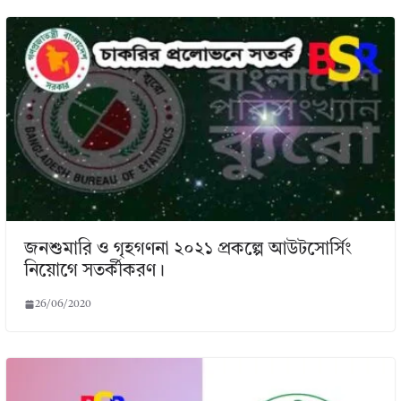
জনশুমারি ও গৃহগণনা ২০২১ প্রকল্পে আউটসোর্সিং
নিয়োগে সতর্কীকরণ।
26/06/2020