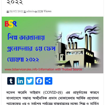
২০২২
29/07/2022
admin
2239 Views
T
Li
T
F
S
u
n
w
ac
h
নভেল করেনি ভাইরাস (COVID-19) এর প্রাদুর্ভাবের কারণে
m
k
it
e
ar
বাংলাদেশে সম্ভাব্য অর্থনৈতিক প্রভাব মােকাবেলায় আর্থিক প্রণোদনা
bl
e
te
b
e
প্যাকেজের ৩য় ও সর্বশেষ পর্যায়ের বাস্তবায়নের লক্ষ্যে শিল্প ও সার্ভিস