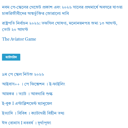
নবম পে-স্কেলের গেজেট প্রকাশ এবং ২০২৬ সালের প্রথমার্ধে অবসরে যাওয়া
চাকরিজীবীদের অন্তর্ভুক্তির জোরালো দাবি
রাষ্ট্রপতি নির্বাচন ২০২৬: তফসিল ঘোষণা, মনোনয়নপত্র জমা ১৩ আগস্ট,
ভোট ২০ আগস্ট
The Aviator Game
ক্যাটাগরিজ
৯ম পে স্কেল নিউজ ২০২৬
আইবাস++ । পে ফিক্সেশন । ই-ফাইলিং
আয়কর । ভ্যাট । আবগারি শুল্ক
ই-বুক I এস্টাব্লিশমেন্ট ম্যানুয়েল
ইত্যাদি । বিবিধ । ক্যাটাগরী বিহীন তথ্য
ঈদ বোনাস I নববর্ষ । দূর্গাপূজা