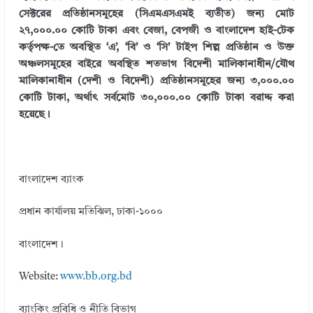
r
dI
r
o
সেক্টরের প্রতিষ্ঠানসমূহের (সিএমএসএমই ব্যতীত) জন্য মোট
২৭,০০০.০০ কোটি টাকা এবং বেজা, বেপজী ও বাংলাদেশ হাই-টেক
n
o
কর্তৃপক্ষ-তে অবস্থিত ‘এ’, ‘বি’ ও ‘সি’ টাইপ শিল্প প্রতিষ্ঠান ও উক্ত
k
অঞ্চলসমূহের বাইরে অবস্থিত শতভাগ বিদেশী মালিকানাধীন/যৌথ
মালিকানাধীন (দেশী ও বিদেশী) প্রতিষ্ঠানসমূহের জন্য ৩,০০০.০০
কোটি টাকা, অর্থাৎ সর্বমােট ৩০,০০০.০০ কোটি টাকা বরাদ্দ করা
হয়েছে।
বাংলাদেশ ব্যাংক
প্রধান কার্যালয় মতিঝিল, ঢাকা-১০০০
বাংলাদেশ।
Website:
www.bb.org.bd
ব্যাংকিং প্রবিধি ও নীতি বিভাগ