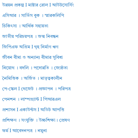
উন্নয়ন প্রকল্প I মাষ্টার রোল I আউটসোর্সিং
এসিআর । সার্ভিস বুক । স্মারকলিপি
চিকিৎসা । আর্থিক সহায়তা
জাতীয় পরিচয়পত্র । জন্ম নিবন্ধন
জিপিএফ অগ্রিম I গৃহ নির্মাণ ঋণ
জীবন বীমা ও অন্যান্য বীমার সুবিধা
নিয়োগ । বদলি । পদোন্নতি । জ্যেষ্ঠতা
নৈমিত্তিক । অর্জিত । মাতৃত্বকালীন
পে-স্কেল I গেজেট । প্রজ্ঞাপন । পরিপত্র
পেনশন । লাম্পগ্র্যান্ট I পিআরএল
প্রশাসন I একাউন্টস I অডিট আপত্তি
প্রশিক্ষণ । সংযুক্তি । উচ্চশিক্ষা। প্রেষণ
ফর্ম I আবেদনপত্র । নমুনা