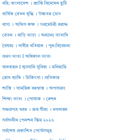
বহি: বাংলাদেশ । শ্রান্তি বিনোদন ছুটি
বার্ষিক বেতন বৃদ্ধি । উচ্চতর গ্রেড
বাসা । অফিস কক্ষ । ডরমেটরী বরাদ্দ
বেতন । বাড়ি ভাড়া । অন্যান্য ভাতাদি
বৈষম্য । দাবীর খতিয়ান । পুন:বিবেচনা
ভ্রমণ ভাতা I অধিকাল ভাতা
যানবাহন I জ্বালানি সুবিধা । মনিহারি
রোগ ব্যাধি । চিকিৎসা। প্রতিকার
শাস্তি । সাময়িক বরখাস্ত । অপসারণ
শিক্ষা ভাতা । পোষাক । রেশন
সঞ্চয়পত্র খবর । ক্রয় সীমা । নগদায়ন
সর্বজনীন পেনশন স্কিম ২০২৬
সর্বশেষ প্রকাশিত পোস্টসমূহ