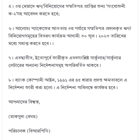
৫। ৩য় মেয়াদে ঋণ/বিনিয়ােগের সম্মতিপত্র প্রাপ্তির জন্য ‘সংযােজনী
ক-২’সহ আবেদন করতে হবে;
৬। আলােচ্য প্যাকেজের আওতায় ৩য় পর্যায়ে সম্মতিপত্র প্রদানকৃত ঋণ?
বিনিয়ােগসমূহের বিতরণ কার্যক্রম আগামী ৩০ জুন। ২০২৩ তারিখের
মধ্যে সমাপ্ত করতে হবে।।
৭। এতদ্ব্যতীত, ইতোপূর্বে জারীকৃত এতদসংশ্লিষ্ট সার্কুলার/সার্কুলার
লেটারের অন্যান্য নির্দেশনাসমূহ অপরিবর্তিত থাকবে।
৮। ব্যাংক কোম্পানী আইন, ১৯৯১ এর ৪৫ ধারায় প্রদত্ত ক্ষমতাবলে এ
নির্দেশনা জারী করা হলাে। এ নির্দেশনা অবিলম্বে কার্যকর হবে।
আপনাদের বিশ্বস্ত,
(মাকসুদা বেগম)
পরিচালক (বিআরপিডি)