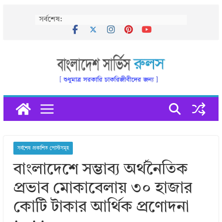
Skip
সর্বশেষ:
to
content
সর্বশেষ প্রকাশিত পোস্টসমূহ
বাংলাদেশে সম্ভাব্য অর্থনৈতিক
প্রভাব মােকাবেলায় ৩০ হাজার
কোটি টাকার আর্থিক প্রণোদনা