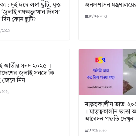
া : দুই ঈদে লম্বা ছুটি, যুক্ত
জনপ্রশাসন মন্ত্রণালয়ে
‘জুলাই গণঅভ্যুত্থান দিবস’
30/04/2023
দিন কোন ছুটি?
1/2026
ই জাতীয় সনদ ২০২৫ ।
াদেশের জুলাই সনদে কি
 জেনে নিন
0/2025
মাতৃত্বকালীন ভাতা ২
। মাতৃত্বকালীন ভাতা
আবেদন পদ্ধতি দেখুন
15/02/2026