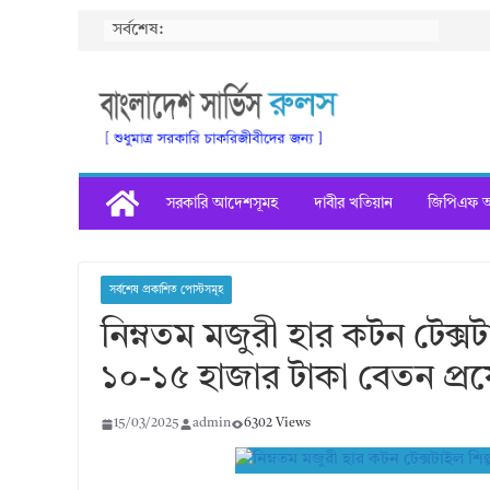
Skip
সর্বশেষ:
to
content
সরকারি আদেশসূমহ
দাবীর খতিয়ান
জিপিএফ অগ
সর্বশেষ প্রকাশিত পোস্টসমূহ
নিম্নতম মজুরী হার কটন টেক্সট
১০-১৫ হাজার টাকা বেতন প্রয
15/03/2025
admin
6302 Views