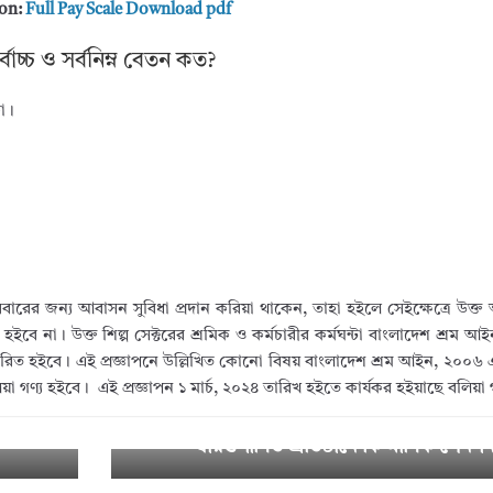
on:
Full Pay Scale Download pdf
োচ্চ ও সর্বনিম্ন বেতন কত?
কা।
িবারের জন্য আবাসন সুবিধা প্রদান করিয়া থাকেন, তাহা হইলে সেইক্ষেত্রে উক্ত
জ্য হইবে না। উক্ত শিল্প সেক্টরের শ্রমিক ও কর্মচারীর কর্মঘন্টা বাংলাদেশ শ্রম
নির্ধারিত হইবে। এই প্রজ্ঞাপনে উল্লিখিত কোনো বিষয় বাংলাদেশ শ্রম আইন, ২০০৬
া গণ্য হইবে। এই প্রজ্ঞাপন ১ মার্চ, ২০২৪ তারিখ হইতে কার্যকর হইয়াছে বলিয়া 
 ফলের
NO Pension for Autonomous Bod
Nex
t →
স্বায়ত্তশাসিত প্রতিষ্ঠানে কি মাসিক পেনশ