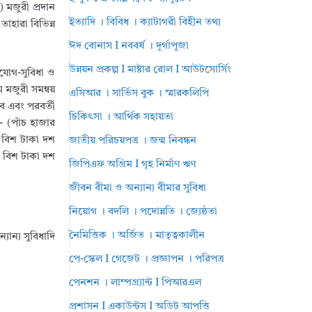
) মজুরী প্রদান
ইত্যাদি । বিবিধ । ক্যাটাগরী বিহীন তথ্য
াহারা বিভিন্ন
ঈদ বোনাস I নববর্ষ । দূর্গাপূজা
উন্নয়ন প্রকল্প I মাষ্টার রোল I আউটসোর্সিং
ুযোগ-সুবিধা ও
মজুরী সমন্বয়
এসিআর । সার্ভিস বুক । স্মারকলিপি
ে এবং পরবর্তী
চিকিৎসা । আর্থিক সহায়তা
- (পাঁচ হাজার
ত বিশ টাকা দশ
জাতীয় পরিচয়পত্র । জন্ম নিবন্ধন
শত বিশ টাকা দশ
জিপিএফ অগ্রিম I গৃহ নির্মাণ ঋণ
জীবন বীমা ও অন্যান্য বীমার সুবিধা
নিয়োগ । বদলি । পদোন্নতি । জ্যেষ্ঠতা
নৈমিত্তিক । অর্জিত । মাতৃত্বকালীন
যান্য সুবিধাদি
পে-স্কেল I গেজেট । প্রজ্ঞাপন । পরিপত্র
পেনশন । লাম্পগ্র্যান্ট I পিআরএল
প্রশাসন I একাউন্টস I অডিট আপত্তি