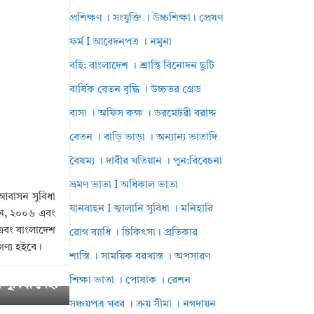
প্রশিক্ষণ । সংযুক্তি । উচ্চশিক্ষা। প্রেষণ
ফর্ম I আবেদনপত্র । নমুনা
বহি: বাংলাদেশ । শ্রান্তি বিনোদন ছুটি
বার্ষিক বেতন বৃদ্ধি । উচ্চতর গ্রেড
বাসা । অফিস কক্ষ । ডরমেটরী বরাদ্দ
বেতন । বাড়ি ভাড়া । অন্যান্য ভাতাদি
বৈষম্য । দাবীর খতিয়ান । পুন:বিবেচনা
ভ্রমণ ভাতা I অধিকাল ভাতা
 আবাসন সুবিধা
যানবাহন I জ্বালানি সুবিধা । মনিহারি
 আইন, ২০০৬ এবং
 এবং বাংলাদেশ
রোগ ব্যাধি । চিকিৎসা। প্রতিকার
গণ্য হইবে।
শাস্তি । সাময়িক বরখাস্ত । অপসারণ
ies 2025 ।
শিক্ষা ভাতা । পোষাক । রেশন
ন সুবিধা নেই?
সঞ্চয়পত্র খবর । ক্রয় সীমা । নগদায়ন