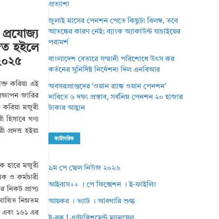
প্রত্যাশা
জুলাই মাসের পেনশন পেতে কিছুটা বিলম্ব, তবে
আতঙ্কের কারণ নেই: ব্যাংক অ্যাকাউন্ট যাচাইয়ের
 প্রযোজ্য
পরামর্শ
জিত হইলে
বাংলাদেশ বেতারে সম্মানী পরিশোধে উৎস কর
 ২০২৫
কর্তনের সুনির্দিষ্ট নির্দেশনা দিল এনবিআর
িক্ত করিয়া এই
অবসরপ্রাপ্তদের ‘ওয়ান র‌্যাঙ্ক ওয়ান পেনশন’
রজ্ঞাপন জারির
দাবিতে ৬ দফা প্রস্তাব, সর্বনিম্ন পেনশন ২০ হাজার
 করিয়া মজুরী
টাকার আহ্বান
ী হিসাবে গণ্য
প্রদত্ত হইয়া
ক্যাটাগরিজ
িক হারে মজুরী
৯ম পে স্কেল নিউজ ২০২৬
মিক ও কর্মচারী
আইবাস++ । পে ফিক্সেশন । ই-ফাইলিং
 নিকট প্রাপ্য
ঘোষিত নিম্নতম
আয়কর । ভ্যাট । আবগারি শুল্ক
৫০ এবং ১৬১ এর
ই-বুক I এস্টাব্লিশমেন্ট ম্যানুয়েল