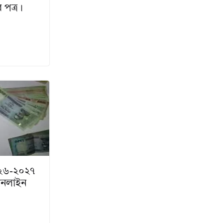
র পত্র।
০২৬-২০২৭
 অনলাইন