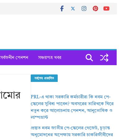
সর্বজনীন পেনশন
সঞ্চয়পত্র খবর
সর্বশেষ প্রকাশিত
াঠামোর
PRL-এ থাকা সরকারি কর্মচারীরা কি নবম পে-
স্কেলের সুবিধা পাবেন? অবসরের তারিখকে ঘিরে
নতুন করে আলোচনায় পেনশন, আনুতোষিক ও
লাম্পগ্রান্ট
প্রস্তুত নবম জাতীয় পে-স্কেলের গেজেট, চূড়ান্ত
অনুমোদনের অপেক্ষায় সরকারি চাকরিজীবীদের