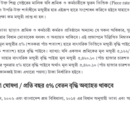
 উক্ত শিল্প সেক্টরের মালিক যদি শ্রমিক ও কর্মচারীকে ফুরন ভিত্তিক (Piece rate
উপরি-উক্ত শর্তাধীনে মজুরীর হার এইরূপ হারে সংশোধন করিতে হইবে যাহাতে ত
ক্ষা কম মজুরী প্রাপ্ত না হন।
া ছাড়াও শ্রমিক ও কর্মচারী কর্মরত প্রতিষ্ঠানে অন্যান্য যে সকল অধিকার, স
ারার বিধান মোতাবেক বলবৎ ও অব্যাহত থাকিবে। এই প্রজ্ঞাপনে উল্লিখিত নিম্নতম 
মূল মজুরীর ৫% (শতকরা পাঁচ শতাংশ) হারে বাৎসরিক ভিত্তিতে মজুরী বৃদ্ধি পাইব
 শতাংশ) হারে বৃদ্ধি পাইবে। ব্যাখ্যা: যদি একজন শ্রমিকের মূল মজুরী ৫,১৬২/
তাহার বাৎসরিক মজুরী বৃদ্ধি পাইয়া মূল মজুরী ৫,৪২০.১০ (পাঁচ হাজার চারশ
ারে পুনরায় ৫% হারে বৃদ্ধি পাইবে অর্থাৎ মূল মজুরী ৫,৪২০.১০ (পাঁচ হাজার চার
একানব্বই টাকা এগারো পয়সা) টাকা নির্ধারিত হইবে।
ো ঘোষণা / প্রতি বছর ৫% বেতন বৃদ্ধি অব্যাহত থাকবে
 আইন, ২০০৬ এবং বাংলাদেশ শ্রম বিধিমালা, ২০১৫ এর বিধান অনুযায়ী ভাতা এবং অন্