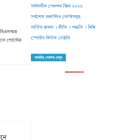
সর্বজনীন পেনশন স্কিম ২০২৬
সর্বশেষ প্রকাশিত পোস্টসমূহ
সার্ভিস রুলস । নীতি । পদ্ধতি । বিধি
ি। বিএসআর
স্পোর্টস নিউজ ডেইলি
ানতে পোস্টের
জনপ্রিয় পোস্টগু দেখুন
ঠনে