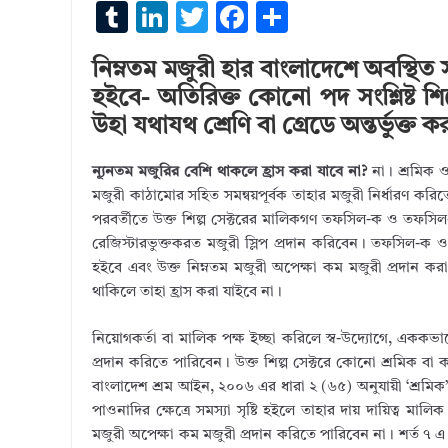
T
Li
T
F
S
u
n
w
ac
h
নিম্নতম মজুরী হার বাংলাদেশে অবস্থিত 
m
k
it
e
ar
হইবে- অতিরিক্ত কোনো পদ সংশ্লিষ্ট শি
bl
e
te
b
e
উহা যথাযথ শ্রেণি বা গ্রেডে অন্তর্ভুক্ত
r
dI
r
o
n
o
ন্যূনতম মজুরির বেশি থাকলে হ্রাস করা যাবে না?
না। শ্রমিক ও 
মজুরী কাঠামোর সহিত সমন্বয়পূর্বক তাহার মজুরী নির্ধারণ করিত
k
পরবর্তীতে উক্ত শিল্প সেক্টরের মালিকগণ তফসিল-ক ও তফসিল-খ 
রেজিস্টারভুক্তকরত মজুরী স্লিপ প্রদান করিবেন। তফসিল-ক ও ত
হইবে এবং উক্ত নিম্নতম মজুরী অপেক্ষা কম মজুরী প্রদান করা 
থাকিলে তাহা হ্রাস করা যাইবে না।
নিয়োগকর্তা বা মালিক পক্ষ ইচ্ছা করিলে স্ব-উদ্যোগে, এককভা
প্রদান করিতে পারিবেন। উক্ত শিল্প সেক্টরে কোনো শ্রমিক বা কর্
বাংলাদেশ শ্রম আইন, ২০০৬ এর ধারা ২ (৬৫) অনুযায়ী ‘শ্রমিক’ ব
পাওনাদির ক্ষেত্রে সমস্যা সৃষ্টি হইলে তাহার দায় দায়িত্ব ম
মজুরী অপেক্ষা কম মজুরী প্রদান করিতে পারিবেন না। শর্ত ৭