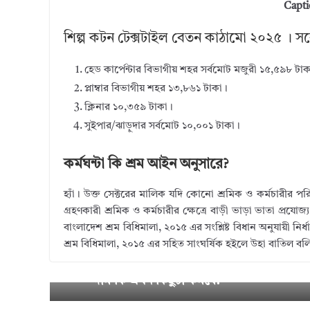
Capti
শিল্প কটন টেক্সটাইল বেতন কাঠামো ২০২৫ । সর্ব
হেড কার্পেন্টার বিভাগীয় শহর সর্বমোট মজুরী ১৫,৫৯৮ টা
প্লাম্বার বিভাগীয় শহর ১৩,৮৬১ টাকা।
ক্লিনার ১০,৩৫৯ টাকা।
সুইপার/ঝাড়ুদার সর্বমোট ১০,০০১ টাকা।
কর্মঘন্টা কি শ্রম আইন অনুসারে?
হ্যাঁ। উক্ত সেক্টরের মালিক যদি কোনো শ্রমিক ও কর্মচারীর পর
গ্রহণকারী শ্রমিক ও কর্মচারীর ক্ষেত্রে বাড়ী ভাড়া ভাতা প্রযো
বাংলাদেশ শ্রম বিধিমালা, ২০১৫ এর সংশ্লিষ্ট বিধান অনুযায়ী 
শ্রম বিধিমালা, ২০১৫ এর সহিত সাংঘর্ষিক হইলে উহা বাতিল বলিয়
ফলমুলের উপর উৎসে কর হ্রাস ২০২৫ । দেশে
← Prev
ious
দাম কি এখন কিছুটা কমবে?