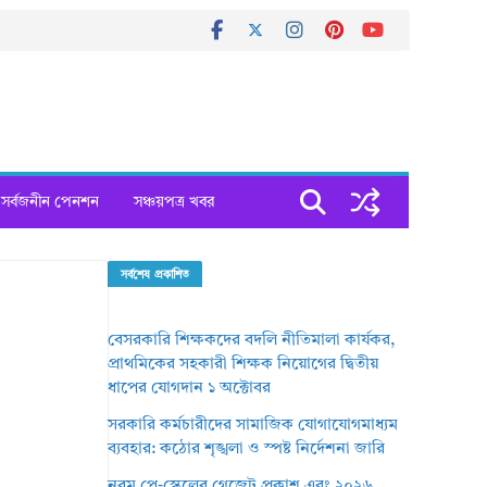
সর্বজনীন পেনশন
সঞ্চয়পত্র খবর
সর্বশেষ প্রকাশিত
বেসরকারি শিক্ষকদের বদলি নীতিমালা কার্যকর,
প্রাথমিকের সহকারী শিক্ষক নিয়োগের দ্বিতীয়
ধাপের যোগদান ১ অক্টোবর
সরকারি কর্মচারীদের সামাজিক যোগাযোগমাধ্যম
ব্যবহার: কঠোর শৃঙ্খলা ও স্পষ্ট নির্দেশনা জারি
নবম পে-স্কেলের গেজেট প্রকাশ এবং ২০২৬