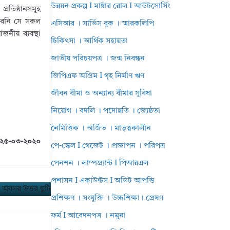
উন্নয়ন প্রকল্প I মাষ্টার রোল I আউটসোর্সিং
প্রতিষ্ঠানসমূহ
পারেনি সে সকল
এসিআর । সার্ভিস বুক । স্মারকলিপি
োজনীয় ব্যবস্থা
চিকিৎসা । আর্থিক সহায়তা
জাতীয় পরিচয়পত্র । জন্ম নিবন্ধন
জিপিএফ অগ্রিম I গৃহ নির্মাণ ঋণ
জীবন বীমা ও অন্যান্য বীমার সুবিধা
নিয়োগ । বদলি । পদোন্নতি । জ্যেষ্ঠতা
নৈমিত্তিক । অর্জিত । মাতৃত্বকালীন
মা ২৫-০৩-২০২০
পে-স্কেল I গেজেট । প্রজ্ঞাপন । পরিপত্র
পেনশন । লাম্পগ্র্যান্ট I পিআরএল
প্রশাসন I একাউন্টস I অডিট আপত্তি
প্রশিক্ষণ । সংযুক্তি । উচ্চশিক্ষা। প্রেষণ
ফর্ম I আবেদনপত্র । নমুনা