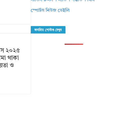
সার্ভিস রুলস । নীতি । পদ্ধতি । বিধি
স্পোর্টস নিউজ ডেইলি
জনপ্রিয় পোস্টগু দেখুন
্বাস ২০২৫
ীমা থাকা
চয়তা ও