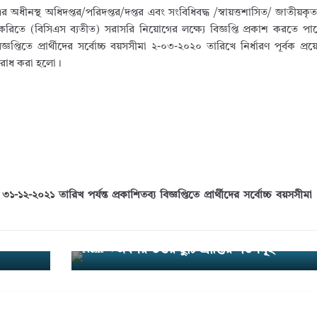
র অধীনস্থ অধিদপ্তর/পরিদপ্তর/দপ্তর এবং সংবিধিবদ্ধ /স্বায়ত্তশাসিত/ জাতীয়কৃত 
করিতে (বিসিএস ব্যতীত) সরাসরি নিয়োগের লক্ষ্যে বিজ্ঞপ্তি প্রকাশ করতে 
্ঞপ্তিতে প্রার্থীদের সর্বোচ্চ বয়সসীমা ২-০৩-২০২০ তারিখে নির্ধারণ পূর্বক প্রয়
অনুরোধ করা হলো।
১২-২০২১ তারিখ পর্যন্ত প্রকাশিতব্য বিজ্ঞপ্তিতে প্রার্থীদের সর্বোচ্চ বয়সসী
্তনের স
অবসর উত্তর ছুটি প্রাপ্তির শর্তসমূহ
Next →