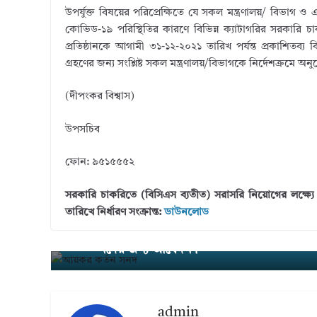
উপর্যুক্ত বিষয়ের পরিপ্রেক্ষিতে যে সকল মন্ত্রণালয়/ বিভাগ ও এ
কোভিড-১৯ পরিস্থিতির কারণে বিভিন্ন ক্যাটাগরির সরকারি চা
প্রতিষ্ঠানকে আগামী ৩১-১২-২০২১ তারিখ পর্যন্ত প্রকাশিতব্য বিজ
গ্রহণের জন্য সংশ্লিষ্ট সকল মন্ত্রণালয়/বিভাগকে নির্দেশক্রমে 
(দীপংকর বিশ্বাস)
উপসচিব
ফোন: ৯৫১৫৫৫২
সরকারি চাকরিতে (বিসিএস ব্যতীত) সরাসরি নিয়োগের লক্ষ্যে ৩১-
তারিখে নির্ধারণ সংক্রান্ত:
ডাউনলোড
আয়কর রিটার্ণ দাখিলের জন্য উৎসে আয়কর কর
← Previ
ous
নদের জন্য আবেদন।
admin