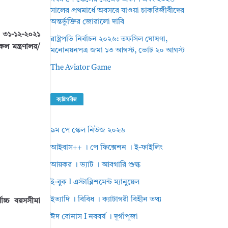
সালের প্রথমার্ধে অবসরে যাওয়া চাকরিজীবীদের
অন্তর্ভুক্তির জোরালো দাবি
মী ৩১-১২-২০২১
রাষ্ট্রপতি নির্বাচন ২০২৬: তফসিল ঘোষণা,
সকল মন্ত্রণালয়/
মনোনয়নপত্র জমা ১৩ আগস্ট, ভোট ২০ আগস্ট
The Aviator Game
ক্যাটাগরিজ
৯ম পে স্কেল নিউজ ২০২৬
আইবাস++ । পে ফিক্সেশন । ই-ফাইলিং
আয়কর । ভ্যাট । আবগারি শুল্ক
ই-বুক I এস্টাব্লিশমেন্ট ম্যানুয়েল
ইত্যাদি । বিবিধ । ক্যাটাগরী বিহীন তথ্য
বোচ্চ বয়সসীমা
ঈদ বোনাস I নববর্ষ । দূর্গাপূজা