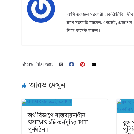
আমি একজন সরকারী চাকরিজীবি। দীর্ঘ 
ব্লগে সরকারি আদেশ, গেজেট, প্রজ্ঞাপন 
নিচে কমেন্ট করুন।
Share This Post:
আরও দেখুন
অর্থ বিভাগে বাস্তবায়নাধীন
SPFMS ১টি কর্মসূচির PIT
বুদ্ধ
পুর্নগঠন।
পূর্ণ