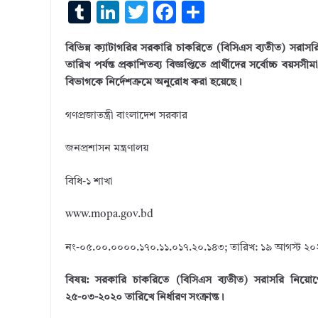
T
Li
T
F
S
u
n
w
ac
h
বিভিন্ন ক্যাটাগরির সরকারি চাকরিতে (বিসিএস ব্যতীত) সরাসরি
m
k
it
e
ar
তারিখ পর্যন্ত প্রকাশিতব্য বিজ্ঞপ্তিতে প্রার্থীদের সর্বোচ্চ বয়সস
bl
e
te
b
e
বিভাগকে নির্দেশক্রমে অনুরোধ করা হয়েছে।
r
dI
r
o
গণপ্রজাতন্ত্রী বাংলাদেশ সরকার
n
o
k
জনপ্রশাসন মন্ত্রণালয়
বিধি-১ শাখা
www.mopa.gov.bd
নং-০৫.০০.০০০০.১৭০.১১.০১৭.২০.১৪৩; তারিখ: ১৯ আগস্ট ২০
বিষয়: সরকারি চাকরিতে (বিসিএস ব্যতীত) সরাসরি নিয়োগের লক্
২৫-০৩-২০২০ তারিখে নির্ধারণ সংক্রান্ত।