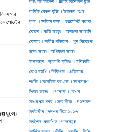
বহি: বাংলাদেশ । শ্রান্তি বিনোদন ছুটি
বার্ষিক বেতন বৃদ্ধি । উচ্চতর গ্রেড
ি। বিএসআর
বাসা । অফিস কক্ষ । ডরমেটরী বরাদ্দ
ানতে পোস্টের
বেতন । বাড়ি ভাড়া । অন্যান্য ভাতাদি
বৈষম্য । দাবীর খতিয়ান । পুন:বিবেচনা
ভ্রমণ ভাতা I অধিকাল ভাতা
যানবাহন I জ্বালানি সুবিধা । মনিহারি
রোগ ব্যাধি । চিকিৎসা। প্রতিকার
শাস্তি । সাময়িক বরখাস্ত । অপসারণ
শিক্ষা ভাতা । পোষাক । রেশন
সঞ্চয়পত্র খবর । ক্রয় সীমা । নগদায়ন
সর্বজনীন পেনশন স্কিম ২০২৬
ল্পমূল্যে
ন।
সর্বশেষ প্রকাশিত পোস্টসমূহ