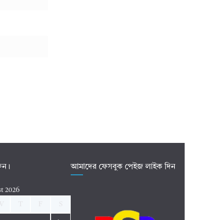
রুন।
আমাদের ফেসবুক পেইজ লাইক দিন
t 2026
W
T
F
S