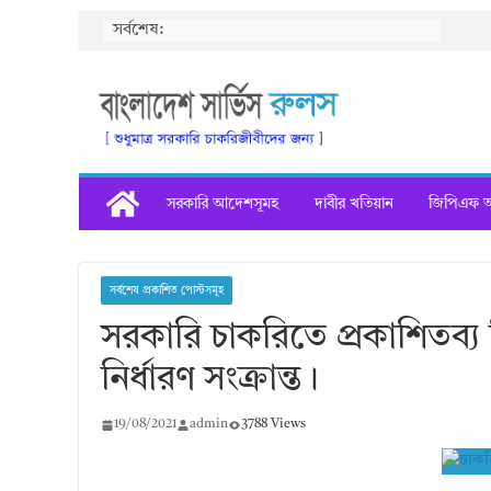
Skip
সর্বশেষ:
to
content
সরকারি আদেশসূমহ
দাবীর খতিয়ান
জিপিএফ অগ
সর্বশেষ প্রকাশিত পোস্টসমূহ
সরকারি চাকরিতে প্রকাশিতব্য বি
নির্ধারণ সংক্রান্ত।
19/08/2021
admin
3788 Views