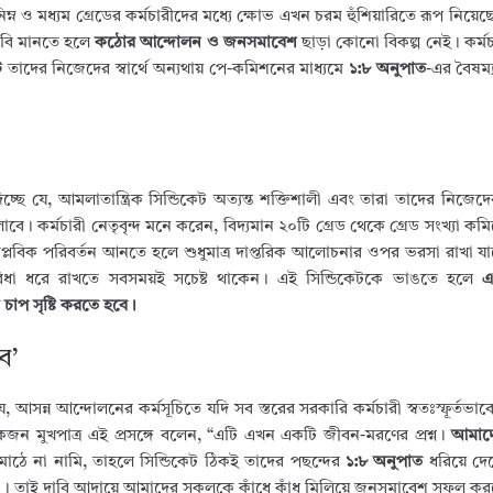
িম্ন ও মধ্যম গ্রেডের কর্মচারীদের মধ্যে ক্ষোভ এখন চরম হুঁশিয়ারিতে রূপ নিয়েছে
াবি মানতে হলে
কঠোর আন্দোলন ও জনসমাবেশ
ছাড়া কোনো বিকল্প নেই। কর্মচা
ট
তাদের নিজেদের স্বার্থে অন্যথায় পে-কমিশনের মাধ্যমে
১:৮ অনুপাত
-এর বৈষম্য
্ছে যে, আমলাতান্ত্রিক সিন্ডিকেট অত্যন্ত শক্তিশালী এবং তারা তাদের নিজেদের 
ালাবে। কর্মচারী নেতৃবৃন্দ মনে করেন, বিদ্যমান ২০টি গ্রেড থেকে গ্রেড সংখ্যা ক
্লবিক পরিবর্তন আনতে হলে শুধুমাত্র দাপ্তরিক আলোচনার ওপর ভরসা রাখা যা
ুবিধা ধরে রাখতে সবসময়ই সচেষ্ট থাকেন। এই সিন্ডিকেটকে ভাঙতে হলে
এ
াপ সৃষ্টি করতে হবে।
ে’
, আসন্ন আন্দোলনের কর্মসূচিতে যদি সব স্তরের সরকারি কর্মচারী স্বতঃস্ফূর্তভাব
জন মুখপাত্র এই প্রসঙ্গে বলেন, “এটি এখন একটি জীবন-মরণের প্রশ্ন।
আমাদে
াঠে না নামি, তাহলে সিন্ডিকেট ঠিকই তাদের পছন্দের
১:৮ অনুপাত
ধরিয়ে দে
। তাই দাবি আদায়ে আমাদের সকলকে কাঁধে কাঁধ মিলিয়ে জনসমাবেশ সফল কর