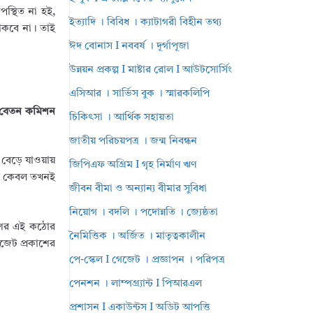
স্থিত না হই,
ইত্যাদি । বিবিধ । ক্যাটাগরী বিহীন তথ্য
াকবে না। তাই
ঈদ বোনাস I নববর্ষ । দূর্গাপূজা
উন্নয়ন প্রকল্প I মাষ্টার রোল I আউটসোর্সিং
এসিআর । সার্ভিস বুক । স্মারকলিপি
 বেতন কমিশন
চিকিৎসা । আর্থিক সহায়তা
জাতীয় পরিচয়পত্র । জন্ম নিবন্ধন
ে বেড়ে যাওয়ায়
জিপিএফ অগ্রিম I গৃহ নির্মাণ ঋণ
ে কেবল তখনই
জীবন বীমা ও অন্যান্য বীমার সুবিধা
নিয়োগ । বদলি । পদোন্নতি । জ্যেষ্ঠতা
ংশের এই কঠোর
নৈমিত্তিক । অর্জিত । মাতৃত্বকালীন
েজেট প্রকাশের
পে-স্কেল I গেজেট । প্রজ্ঞাপন । পরিপত্র
পেনশন । লাম্পগ্র্যান্ট I পিআরএল
প্রশাসন I একাউন্টস I অডিট আপত্তি