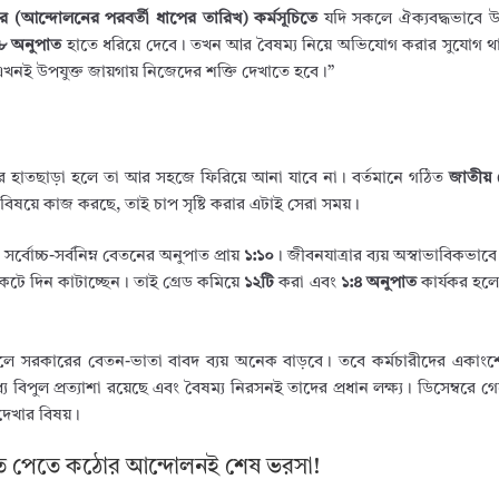
র (আন্দোলনের পরবর্তী ধাপের তারিখ) কর্মসূচিতে
যদি সকলে ঐক্যবদ্ধভাবে উপ
৮ অনুপাত
হাতে ধরিয়ে দেবে। তখন আর বৈষম্য নিয়ে অভিযোগ করার সুযোগ থ
 এখনই উপযুক্ত জায়গায় নিজেদের শক্তি দেখাতে হবে।”
 হাতছাড়া হলে তা আর সহজে ফিরিয়ে আনা যাবে না। বর্তমানে গঠিত
জাতীয়
িষয়ে কাজ করছে, তাই চাপ সৃষ্টি করার এটাই সেরা সময়।
র্বোচ্চ-সর্বনিম্ন বেতনের অনুপাত প্রায়
১:১০
। জীবনযাত্রার ব্যয় অস্বাভাবিকভাব
 সংকটে দিন কাটাচ্ছেন। তাই গ্রেড কমিয়ে
১২টি
করা এবং
১:৪ অনুপাত
কার্যকর হল
া হলে সরকারের বেতন-ভাতা বাবদ ব্যয় অনেক বাড়বে। তবে কর্মচারীদের একা
 বিপুল প্রত্যাশা রয়েছে এবং বৈষম্য নিরসনই তাদের প্রধান লক্ষ্য। ডিসেম্বরে গ
দেখার বিষয়।
ুপাত পেতে কঠোর আন্দোলনই শেষ ভরসা!