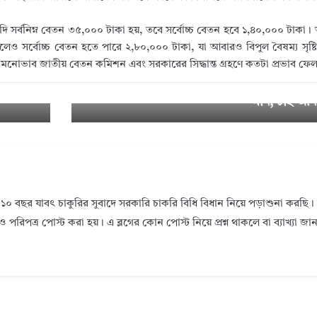
দি সর্বনিম্ন বেতন ৩৫,০০০ টাকা হয়, তবে সর্বোচ্চ বেতন হবে ১,৪০,০০০ টাকা। 
হলেও সর্বোচ্চ বেতন হতে পারে ২,৮০,০০০ টাকা, যা আবারও বিপুল বৈষম্য সৃষ
ী মনোভাব জাতীয় বেতন কমিশন এবং সরকারের সিদ্ধান্ত গ্রহণে কতটা প্রভাব ফে
য়তকারী
বৈষম্য ভাঙার ডাক ২০২৫ । উৎসব ভাতা
Next
য়েছে?
→
মান, চাই আন
১০ বছর যাবৎ চাকুরির সুবাদে সরকারি চাকরি বিধি বিধান নিয়ে পড়াশুনা করছ
ও পরিপত্র পোস্ট করা হয়। এ ব্লগের কোন পোস্ট নিয়ে প্রশ্ন থাকলে বা ব্যাখ্যা জ