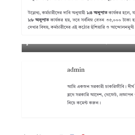
উল্লেখ্য, কর্মচারীদের দাবি অনুযায়ী
১:৪ অনুপাত
কার্যকর হলে, য
১:৮ অনুপাত
কার্যকর হয়, তবে সর্বনিম্ন বেতন ৩৫,০০০ টাকা 
দেখার বিষয়, কর্মচারীদের এই কঠোর হুঁশিয়ারি ও আন্দোলনমুখ
← Pr
হজের চূড়ান্ত নিবন্ধন বিজ্ঞপ্তি প্রকাশ ২০২৬ । নি
eviou
সকল ব্যক্তিকে দ্রুত নিবন্ধনের আহ্বান জানানো হ
s
admin
আমি একজন সরকারী চাকরিজীবি। দীর্ঘ 
ব্লগে সরকারি আদেশ, গেজেট, প্রজ্ঞাপন 
নিচে কমেন্ট করুন।