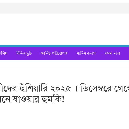
্রিম
বিভিন্ন ছুটি
জাতীয় পরিচয়পত্র
সার্ভিস রুলস
ভ্রমণ ভাতা
ীদের হুঁশিয়ারি ২০২৫ । ডিসেম্বরে গে
নে যাওয়ার হুমকি!