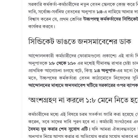
সরকারি কর্মকর্তা-কর্মচারীদের নতুন বেতন স্কেলকে কেন্দ্র করে ন
দাবি, সর্বোচ্চ-সর্বনিম্ন বেতনের অনুপাত
১:৪
-এ নামিয়ে আনার দ
বিশ্বাস করেন যে, প্রথম শ্রেণির
উচ্চপদস্থ কর্মকর্তাদের সিন্ডিকে
কার্যকর করবে।
সিন্ডিকেট ভাঙতে জনসমাবেশের ডাক
আন্দোলনকারী কর্মচারীদের ফোরামগুলো প্রকাশ্যে এই বার্তা দিচ
অনুপাতকে
১:৮ থেকে ১:১০
এর মধ্যেই সীমাবদ্ধ রাখার চেষ্টা চ
প্রাথমিক আলোচনা চলছে বটে, কিন্তু
১:৪ অনুপাত
-এর মতো বৈপ
মতে, উচ্চপদের কর্মকর্তারা বেতন কাঠামোতে নিজেদের স
আন্দোলনের মাধ্যমে জনসমাবেশ ঘটিয়ে সরকারের ওপর ব্যাপক চ
‘অংশগ্রহণ না করলে ১:৮ মেনে নিতে হব
কর্মচারীদের মধ্যে এই বিষয়ে চরম সতর্কতা জারি করা হয়েছে যে
করেন, তবে তাদের দাবি পূরণ হবে না। কর্মচারী সংগঠনের এক
বৈষম্য দূর করার শেষ সুযোগ এটি।
যদি আমরা ঐক্যবদ্ধভাবে ম
অনুপাত নিয়ে আপস করার বা অভিযোগ করার সুযোগ থাকবে না