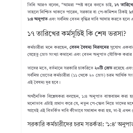
তিনি আরও বলেন, “আমরা স্পষ্ট করে বলতে চাই,
১৭ তারিখে
তাহলে নিশ্চিত থাকতে পারেন, সরকার বা পে-কমিশন ঠিকই
১:
১:৪ অনুপাত
এবং সর্বনিম্ন বেতন বৃদ্ধির দাবি আদায় করতে হলে
১৭ তারিখের কর্মসূচিই কি শেষ ভরসা?
কর্মচারীরা মনে করছেন,
বেতন বৈষম্য নিরসনের
সুযোগ একবার
যেহেতু গ্রেড সংখ্যা কমানো এবং বেতন অনুপাত যৌক্তিক করার ব
তাদের মতে, বর্তমানে সরকারি চাকরিতে
২০টি গ্রেড
রয়েছে এবং স
সর্বনিম্ন গ্রেডের কর্মচারীরা (১১ থেকে ২০ গ্রেড) চরম আর্থিক
এই বৈষম্য দূর হবে।
অর্থনৈতিক বিশ্লেষকরা বলছেন, ১:৪ অনুপাত বাস্তবায়ন কর
মনোভাব এটাই প্রমাণ করে যে, নতুন পে-স্কেল নিয়ে তাদের মধ্যে
আগেই এই বিতর্কিত দাবি কীভাবে সমাধান করা হয়, তা-ই এখন 
সরকারি কর্মচারীদের চরম সতর্কতা: ‘১:৪’ অন