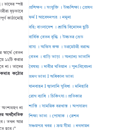
। তাদের স্পষ্ট
প্রশিক্ষণ । সংযুক্তি । উচ্চশিক্ষা। প্রেষণ
রীরা দৃঢ়ভাবে
ফর্ম I আবেদনপত্র । নমুনা
পূর্ণ কাঠামোই
বহি: বাংলাদেশ । শ্রান্তি বিনোদন ছুটি
বার্ষিক বেতন বৃদ্ধি । উচ্চতর গ্রেড
বাসা । অফিস কক্ষ । ডরমেটরী বরাদ্দ
স্বার্থে বেতন
বেতন । বাড়ি ভাড়া । অন্যান্য ভাতাদি
মিয়ে ১২টি করার
বে না। তাদের
বৈষম্য । দাবীর খতিয়ান । পুন:বিবেচনা
কমাত্র কঠোর
ভ্রমণ ভাতা I অধিকাল ভাতা
যানবাহন I জ্বালানি সুবিধা । মনিহারি
রোগ ব্যাধি । চিকিৎসা। প্রতিকার
শাস্তি । সাময়িক বরখাস্ত । অপসারণ
ে অংশগ্রহণ না
র অর্থনৈতিক
শিক্ষা ভাতা । পোষাক । রেশন
বে। তখন আর
সঞ্চয়পত্র খবর । ক্রয় সীমা । নগদায়ন
তে হবে।”