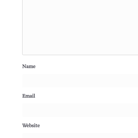
Name
Email
Website