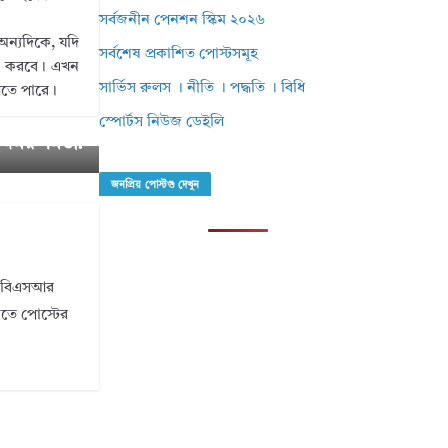
সর্বজনীন পেনশন স্কিম ২০২৬
অন্যদিকে, যদি
সর্বশেষ প্রকাশিত পোস্টসমূহ
্টি করবে। এখন
সার্ভিস রুলস । নীতি । পদ্ধতি । বিধি
লতে পারে।
 হোক সবার স
স্পোর্টস নিউজ ডেইলি
ন্দময় সমতা?
জনপ্রিয় পোস্টগু দেখুন
ি। বিএসআর
ানতে পোস্টের