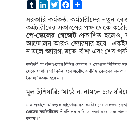
T
Li
T
F
S
u
n
w
ac
h
সরকারি কর্মকর্তা-কর্মচারীদের নতুন ব
m
k
it
e
ar
কর্মচারীদের একাংশের পক্ষ থেকে কঠোর
bl
e
te
b
e
পে-স্কেলের গেজেট
প্রকাশিত হলেও,
r
dI
r
o
আন্দোলন আরও জোরদার হবে। একইসঙ্গ
n
o
নামলে ‘জায়গা মতো বাঁশ’ এবং শেষ পর্যন
k
কর্মচারী সংগঠনগুলোর বিভিন্ন ফোরাম ও সোশ্যাল মিডিয়ার মাধ্য
থেকে সামান্য পরিবর্তন এনে সর্বোচ্চ-সর্বনিম্ন বেতনের অনুপা
বৈষম্য নিরসন হবে না।
মূল হুঁশিয়ারি: ‘মাঠে না নামলে ১:৮ ধরিয়
নাম প্রকাশে অনিচ্ছুক আন্দোলনরত কর্মচারীদের একজন নেতা
গ্রেডের কর্মচারীদের
দীর্ঘদিনের দাবি উপেক্ষা করে এবং উচ্চপ
করছে।”