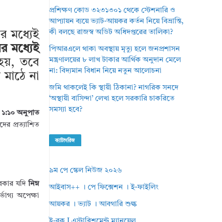
প্রশিক্ষণ কোড ৩২৩১৩০১ থেকে স্টেশনারি ও
আপ্যায়ন ব্যয়ে ভ্যাট-আয়কর কর্তন নিয়ে বিভ্রান্তি,
কী বলছে রাজস্ব অডিট অধিদপ্তরের তালিকা?
র মধ্যেই
ের মধ্যেই
পিআরএলে থাকা অবস্থায় মৃত্যু হলে জনপ্রশাসন
মন্ত্রণালয়ের ৮ লাখ টাকার আর্থিক অনুদান মেলে
হয়, তবে
না: বিদ্যমান বিধান নিয়ে নতুন আলোচনা
মাঠে না
জমি থাকলেই কি স্থায়ী ঠিকানা? নাগরিক সনদে
‘অস্থায়ী বাসিন্দা’ লেখা হলে সরকারি চাকরিতে
সমস্যা হবে?
ন
১:১০ অনুপাত
দের প্রত্যাশিত
ক্যাটাগরিজ
৯ম পে স্কেল নিউজ ২০২৬
সরকার যদি
নিম্ন
আইবাস++ । পে ফিক্সেশন । ই-ফাইলিং
ভাগ্য অপেক্ষা
আয়কর । ভ্যাট । আবগারি শুল্ক
ই-বুক I এস্টাব্লিশমেন্ট ম্যানুয়েল