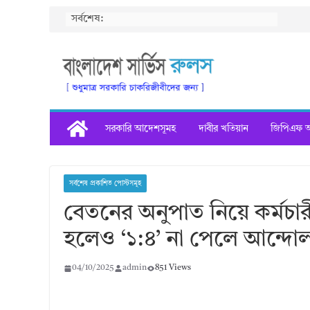
Skip
সর্বশেষ:
to
content
সরকারি আদেশসূমহ
দাবীর খতিয়ান
জিপিএফ অগ
সর্বশেষ প্রকাশিত পোস্টসমূহ
বেতনের অনুপাত নিয়ে কর্মচার
হলেও ‘১:৪’ না পেলে আন্দোল
04/10/2025
admin
851 Views