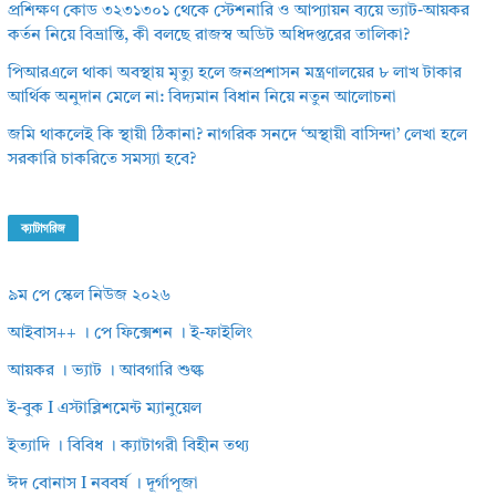
প্রশিক্ষণ কোড ৩২৩১৩০১ থেকে স্টেশনারি ও আপ্যায়ন ব্যয়ে ভ্যাট-আয়কর
কর্তন নিয়ে বিভ্রান্তি, কী বলছে রাজস্ব অডিট অধিদপ্তরের তালিকা?
পিআরএলে থাকা অবস্থায় মৃত্যু হলে জনপ্রশাসন মন্ত্রণালয়ের ৮ লাখ টাকার
আর্থিক অনুদান মেলে না: বিদ্যমান বিধান নিয়ে নতুন আলোচনা
জমি থাকলেই কি স্থায়ী ঠিকানা? নাগরিক সনদে ‘অস্থায়ী বাসিন্দা’ লেখা হলে
সরকারি চাকরিতে সমস্যা হবে?
ক্যাটাগরিজ
৯ম পে স্কেল নিউজ ২০২৬
আইবাস++ । পে ফিক্সেশন । ই-ফাইলিং
আয়কর । ভ্যাট । আবগারি শুল্ক
ই-বুক I এস্টাব্লিশমেন্ট ম্যানুয়েল
ইত্যাদি । বিবিধ । ক্যাটাগরী বিহীন তথ্য
ঈদ বোনাস I নববর্ষ । দূর্গাপূজা