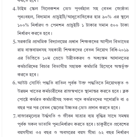
করতে হবে।
টাইম স্কেল সিলেকশন গ্রেড পূণর্বহাল সহ বেতন জ্যেষ্ঠতা
পূনঃবহল, বিদ্যমান গ্রাচুইটি/আনুতোষিকের হার ৯০% এর স্থলে
১০০% নির্ধারণ ও পেনশন গ্রাচুইটি ১ টাকার সমান ৫০০ টাকা
নির্ধারণ করতে হবে।
সরকারি প্রাথমিক বিদ্যালয়ের প্রধান শিক্ষকদের আপীল বিভাগের
রায় বাস্তবায়নসহ সহকারী শিক্ষকদের বেতন নিয়োগ বিধি-২০১৯
এর ভিত্তিতে ১০ম গ্রেডে উন্নীতকরণ ও অধঃস্তন আদালতের
কর্মচারিদের বিচার বিভাগীয় সহায়ক কর্মচারি হিসেবে অন্তর্ভূক্ত
করতে হবে।
আউট সোর্সিং পদ্ধতি বাতিল পূর্বক উক্ত পদ্ধতিতে নিয়োগকৃত ও
উন্নয়ন খাতের কর্মচারীদের রাজস্বখাতে স্থানান্তর করতে হবে। ব্লক
পোষ্টে কর্মরত কর্মচারীসহ সকল পদে কর্মরতদের পদোন্নতি বা ৫
বছর পর পর বেতন স্কেলের উচ্চতর গ্রেড প্রদান করতে হবে।
বাজারমূল্যের উর্দ্ধগতি ও জীবন যাত্রার ব্যয় বৃদ্ধির সাথে সমন্বয়
পূর্বক সকল ভাতাদি পুনঃনির্ধারণ করতে হবে। চাকুরীতে প্রবেশের
বয়সসীমা ৩৫ বছর ও অবসরের বয়স সীমা ৬২ বছর নির্ধারণ