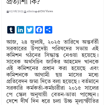
প্রত্যাশা কি?
02/08/2025
admin
40701 Views
T
Li
T
F
S
u
n
w
ac
h
আজ, ২৪ জুলাই, ২০২৫ তারিখে অন্তর্বর্তী
m
k
it
e
ar
সরকারের উপদেষ্টা পরিষদের সভায় এই
bl
e
te
b
e
কমিশন গঠনের সিদ্ধান্ত নেওয়া হয়েছে।
r
dI
r
o
সাবেক অর্থসচিব জাকির আহমেদ খানকে
n
o
এই কমিশনের প্রধান করা হয়েছে এবং
k
কমিশনকে আগামী ছয় মাসের মধ্যে
প্রতিবেদন জমা দিতে বলা হয়েছে। বর্তমানে
সরকারি কর্মকর্তা-কর্মচারীরা ২০১৫ সালের
পে স্কেল অনুযায়ী বেতন-ভাতা পাচ্ছেন।
দেশে দীর্ঘ দিন ধরে চলা উচ্চ মূল্যস্ফীতির