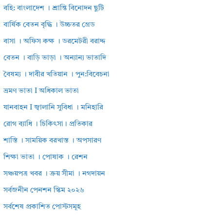
বহি: বাংলাদেশ । শ্রান্তি বিনোদন ছুটি
বার্ষিক বেতন বৃদ্ধি । উচ্চতর গ্রেড
বাসা । অফিস কক্ষ । ডরমেটরী বরাদ্দ
বেতন । বাড়ি ভাড়া । অন্যান্য ভাতাদি
বৈষম্য । দাবীর খতিয়ান । পুন:বিবেচনা
ভ্রমণ ভাতা I অধিকাল ভাতা
যানবাহন I জ্বালানি সুবিধা । মনিহারি
রোগ ব্যাধি । চিকিৎসা। প্রতিকার
শাস্তি । সাময়িক বরখাস্ত । অপসারণ
শিক্ষা ভাতা । পোষাক । রেশন
সঞ্চয়পত্র খবর । ক্রয় সীমা । নগদায়ন
সর্বজনীন পেনশন স্কিম ২০২৬
সর্বশেষ প্রকাশিত পোস্টসমূহ