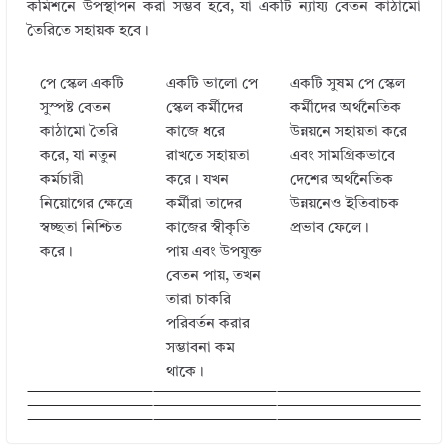
কমিশনে উপস্থাপন করা সম্ভব হবে, যা একটি ন্যায্য বেতন কাঠামো
তৈরিতে সহায়ক হবে।
পে স্কেল একটি
একটি ভালো পে
একটি সুষম পে স্কেল
সুস্পষ্ট বেতন
স্কেল কর্মীদের
কর্মীদের অর্থনৈতিক
কাঠামো তৈরি
কাজে ধরে
উন্নয়নে সহায়তা করে
করে, যা নতুন
রাখতে সহায়তা
এবং সামগ্রিকভাবে
কর্মচারী
করে। যখন
দেশের অর্থনৈতিক
নিয়োগের ক্ষেত্রে
কর্মীরা তাদের
উন্নয়নেও ইতিবাচক
স্বচ্ছতা নিশ্চিত
কাজের স্বীকৃতি
প্রভাব ফেলে।
করে।
পায় এবং উপযুক্ত
বেতন পায়, তখন
তারা চাকরি
পরিবর্তন করার
সম্ভাবনা কম
থাকে।
← Previous
৯ম পে স্কেলসহ ০৭ দফা দাবি ২০২৫ । সচিবালয়ের সরকারি
Next →