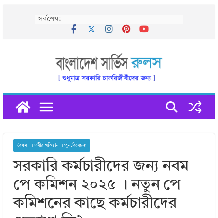
Skip
সর্বশেষ:
to
content
বৈষম্য । দাবীর খতিয়ান । পুন:বিবেচনা
সরকারি কর্মচারীদের জন্য নবম
পে কমিশন ২০২৫ । নতুন পে
কমিশনের কাছে কর্মচারীদের