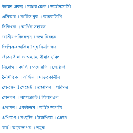
উন্নয়ন প্রকল্প I মাষ্টার রোল I আউটসোর্সিং
এসিআর । সার্ভিস বুক । স্মারকলিপি
চিকিৎসা । আর্থিক সহায়তা
জাতীয় পরিচয়পত্র । জন্ম নিবন্ধন
জিপিএফ অগ্রিম I গৃহ নির্মাণ ঋণ
জীবন বীমা ও অন্যান্য বীমার সুবিধা
নিয়োগ । বদলি । পদোন্নতি । জ্যেষ্ঠতা
নৈমিত্তিক । অর্জিত । মাতৃত্বকালীন
পে-স্কেল I গেজেট । প্রজ্ঞাপন । পরিপত্র
পেনশন । লাম্পগ্র্যান্ট I পিআরএল
প্রশাসন I একাউন্টস I অডিট আপত্তি
প্রশিক্ষণ । সংযুক্তি । উচ্চশিক্ষা। প্রেষণ
ফর্ম I আবেদনপত্র । নমুনা