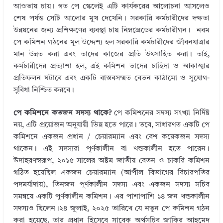
আওতায় চায়। গত পে স্কেলেই এটি কার্যকরের আলোচনা আসলেও
শেষ পর্যন্ত সেটি আলোর মুখ দেখেনি। সরকারি কর্মচারীদের দক্ষতা
উন্নয়নের জন্য প্রশিক্ষণের ব্যবস্থা চায় নিম্নগ্রেডের কর্মচারীগন। নবম
পে কমিশন গঠনের মূল উদ্দেশ্য হল সরকারি কর্মচারীদের জীবনযাত্রার
মান উন্নত করা এবং তাদের কাজের প্রতি উৎসাহিত করা। তাই,
কর্মচারীদের প্রত্যাশা হল, এই কমিশন তাদের চাহিদা ও আকাঙ্খার
প্রতিফলন ঘটাবে এবং একটি বাস্তবসম্মত বেতন কাঠামো ও সুযোগ-
সুবিধা নিশ্চিত করবে।
পে কমিশনে কতজন সদস্য থাকে?
পে কমিশনের সদস্য সংখ্যা নির্দিষ্ট
নয়, এটি প্রয়োজন অনুযায়ী ভিন্ন হতে পারে। তবে, সাধারণত একটি পে
কমিশনে একজন প্রধান / চেয়ারম্যান এবং বেশ কয়েকজন সদস্য
থাকেন। এই সদস্যরা পূর্ণকালীন বা খন্ডকালীন হতে পারেন।
উদাহরণস্বরূপ, ২০১৫ সালের অষ্টম জাতীয় বেতন ও চাকরি কমিশন
গঠিত হয়েছিল একজন চেয়ারম্যান (আপীল বিভাগের বিচারপতির
পদমর্যাদায়), তিনজন পূর্ণকালীন সদস্য এবং একজন সদস্য সচিব
সমন্বয়ে একটি পূর্ণকালীন কমিশন। এর পাশাপাশি ১৪ জন খন্ডকালীন
সদস্যও ছিলেন।২৪ জুলাই, ২০২৫ তারিখে যে নতুন পে কমিশন গঠন
করা হয়েছে, তার প্রধান হিসেবে সাবেক অর্থসচিব জাকির আহমেদ