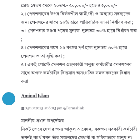
গ্রেড ১৭তম থেকে ২০তম.- ৫০,০০০/- হতে ৫৩,০০০/-
২। পেনশনারের উপর নির্ভরশীল স্বামী/স্ত্রী ও অন্যান্য সদস্যদের
জন্য পেনশনের সাথে ৬০% হারে পারিবারিক ভাতা নির্ধারণ করা;
৩। পেনশনার সঞ্চয় পত্রের মুনাফা ন্যুনতম ৩০% হারে নির্ধারণ করা
;
৪। পেনশনারের বয়স ৬৫ বৎসর পূর্ণ হলে ন্যুনতম ৬০% হারে
পেনশন ভাতা বৃদ্ধি করা ;
৫। একই পোস্টে পেনশন গ্রহণকারী অনুজ কর্মচারীর পেনশনের
সাথে অগ্রজ কর্মচারীর বিদ্যমান অসংগতির সমতাকরণের বিধান
করা।
Aminul Islam
03/10/2025 at 6:03 pm
Permalink
মাননীয় প্রধান উপদেষ্টার
নিকট ভেবে দেখার জন্য আকুল আবেদন, একজন সরকারী কর্মচারী
তখনই ব্যার্থ যখন তাঁর সন্তানদের মেধাবী বা সঠিকভাবে মানুষ না