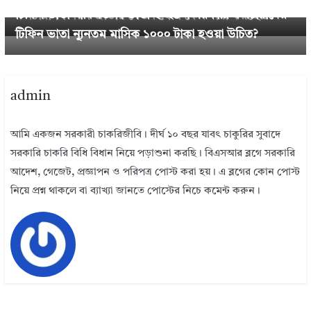
টিফিন ভাতা নাকি ভিক্ষা ভাতা ২০২৫ । সরকারি কর্মচারীদের
কর্মচারীগণ নবম জাতীয় বেতন স্কেল কেন দাবী করছে??
টিফিন ভাতা ন্যূনতম মাসিক ১০০০ টাকা হওয়া উচিত?
admin
আমি একজন সরকারী চাকরিজীবি। দীর্ঘ ১০ বছর যাবৎ চাকুরির সুবাদে
সরকারি চাকরি বিধি বিধান নিয়ে পড়াশুনা করছি। বিএসআর ব্লগে সরকারি
আদেশ, গেজেট, প্রজ্ঞাপন ও পরিপত্র পোস্ট করা হয়। এ ব্লগের কোন পোস্ট
নিয়ে প্রশ্ন থাকলে বা ব্যাখ্যা জানতে পোস্টের নিচে কমেন্ট করুন।