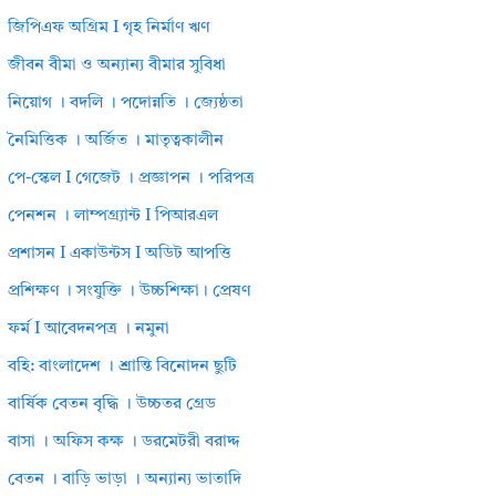
জিপিএফ অগ্রিম I গৃহ নির্মাণ ঋণ
জীবন বীমা ও অন্যান্য বীমার সুবিধা
নিয়োগ । বদলি । পদোন্নতি । জ্যেষ্ঠতা
নৈমিত্তিক । অর্জিত । মাতৃত্বকালীন
পে-স্কেল I গেজেট । প্রজ্ঞাপন । পরিপত্র
পেনশন । লাম্পগ্র্যান্ট I পিআরএল
প্রশাসন I একাউন্টস I অডিট আপত্তি
প্রশিক্ষণ । সংযুক্তি । উচ্চশিক্ষা। প্রেষণ
ফর্ম I আবেদনপত্র । নমুনা
বহি: বাংলাদেশ । শ্রান্তি বিনোদন ছুটি
বার্ষিক বেতন বৃদ্ধি । উচ্চতর গ্রেড
বাসা । অফিস কক্ষ । ডরমেটরী বরাদ্দ
বেতন । বাড়ি ভাড়া । অন্যান্য ভাতাদি