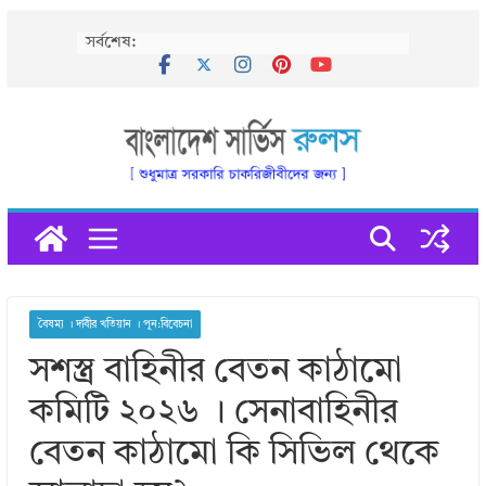
Skip
সর্বশেষ:
to
content
বৈষম্য । দাবীর খতিয়ান । পুন:বিবেচনা
সশস্ত্র বাহিনীর বেতন কাঠামো
কমিটি ২০২৬ । সেনাবাহিনীর
বেতন কাঠামো কি সিভিল থেকে