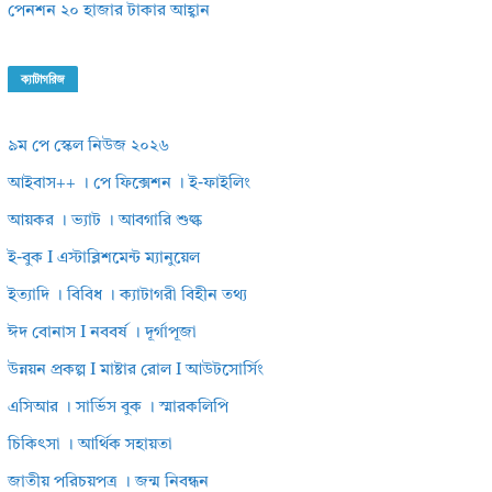
পেনশন ২০ হাজার টাকার আহ্বান
ক্যাটাগরিজ
৯ম পে স্কেল নিউজ ২০২৬
আইবাস++ । পে ফিক্সেশন । ই-ফাইলিং
আয়কর । ভ্যাট । আবগারি শুল্ক
ই-বুক I এস্টাব্লিশমেন্ট ম্যানুয়েল
ইত্যাদি । বিবিধ । ক্যাটাগরী বিহীন তথ্য
ঈদ বোনাস I নববর্ষ । দূর্গাপূজা
উন্নয়ন প্রকল্প I মাষ্টার রোল I আউটসোর্সিং
এসিআর । সার্ভিস বুক । স্মারকলিপি
চিকিৎসা । আর্থিক সহায়তা
জাতীয় পরিচয়পত্র । জন্ম নিবন্ধন