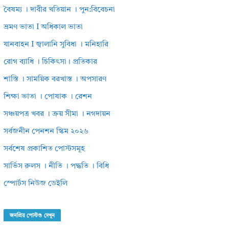
বৈষম্য । দাবীর খতিয়ান । পুন:বিবেচনা
ভ্রমণ ভাতা I অধিকাল ভাতা
যানবাহন I জ্বালানি সুবিধা । মনিহারি
রোগ ব্যাধি । চিকিৎসা। প্রতিকার
শাস্তি । সাময়িক বরখাস্ত । অপসারণ
শিক্ষা ভাতা । পোষাক । রেশন
সঞ্চয়পত্র খবর । ক্রয় সীমা । নগদায়ন
সর্বজনীন পেনশন স্কিম ২০২৬
সর্বশেষ প্রকাশিত পোস্টসমূহ
সার্ভিস রুলস । নীতি । পদ্ধতি । বিধি
স্পোর্টস নিউজ ডেইলি
জনপ্রিয় পোস্টগু দেখুন