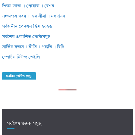
শিক্ষা ভাতা । পোষাক । রেশন
সঞ্চয়পত্র খবর । ক্রয় সীমা । নগদায়ন
সর্বজনীন পেনশন স্কিম ২০২৬
সর্বশেষ প্রকাশিত পোস্টসমূহ
সার্ভিস রুলস । নীতি । পদ্ধতি । বিধি
স্পোর্টস নিউজ ডেইলি
জনপ্রিয় পোস্টগু দেখুন
সর্বশেষ মন্তব্য সমূহ