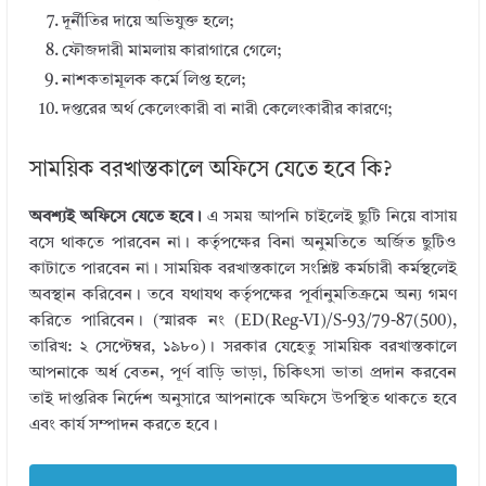
দূর্নীতির দায়ে অভিযুক্ত হলে;
ফৌজদারী মামলায় কারাগারে গেলে;
নাশকতামূলক কর্মে লিপ্ত হলে;
দপ্তরের অর্থ কেলেংকারী বা নারী কেলেংকারীর কারণে;
সাময়িক বরখাস্তকালে অফিসে যেতে হবে কি?
অবশ্যই অফিসে যেতে হবে।
এ সময় আপনি চাইলেই ছুটি নিয়ে বাসায়
বসে থাকতে পারবেন না। কর্তৃপক্ষের বিনা অনুমতিতে অর্জিত ছুটিও
কাটাতে পারবেন না। সাময়িক বরখাস্তকালে সংশ্লিষ্ট কর্মচারী কর্মস্থলেই
অবস্থান করিবেন। তবে যথাযথ কর্তৃপক্ষের পূর্বানুমতিক্রমে অন্য গমণ
করিতে পারিবেন। (স্মারক নং (ED(Reg-VI)/S-93/79-87(500),
তারিখ: ২ সেপ্টেম্বর, ১৯৮০)। সরকার যেহেতু সাময়িক বরখাস্তকালে
আপনাকে অর্ধ বেতন, পূর্ণ বাড়ি ভাড়া, চিকিৎসা ভাতা প্রদান করবেন
তাই দাপ্তরিক নির্দেশ অনুসারে আপনাকে অফিসে উপস্থিত থাকতে হবে
এবং কার্য সম্পাদন করতে হবে।