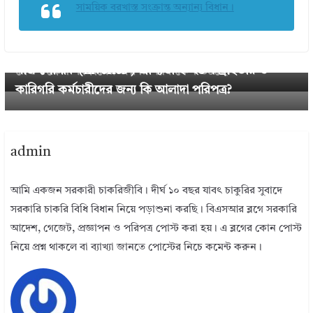
সাময়িক বরখাস্ত সংক্রান্ত অন্যান্য বিধান।
← Previous
সরকারি চাকরিজীবীদের ইনক্রিমেন্ট সংকট ২০২৫ । জাতীয়
Next →
সাজ পোশাক (Liveries ) প্রাপ্যতা ২০২৫ । ড্রাইভার ও
বেতন স্কেল সংস্কারের জরুরি দাবি কেন উঠছে?
কারিগরি কর্মচারীদের জন্য কি আলাদা পরিপত্র?
admin
আমি একজন সরকারী চাকরিজীবি। দীর্ঘ ১০ বছর যাবৎ চাকুরির সুবাদে
সরকারি চাকরি বিধি বিধান নিয়ে পড়াশুনা করছি। বিএসআর ব্লগে সরকারি
আদেশ, গেজেট, প্রজ্ঞাপন ও পরিপত্র পোস্ট করা হয়। এ ব্লগের কোন পোস্ট
নিয়ে প্রশ্ন থাকলে বা ব্যাখ্যা জানতে পোস্টের নিচে কমেন্ট করুন।