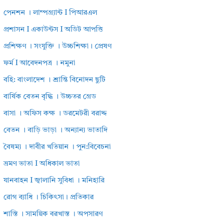
পেনশন । লাম্পগ্র্যান্ট I পিআরএল
প্রশাসন I একাউন্টস I অডিট আপত্তি
প্রশিক্ষণ । সংযুক্তি । উচ্চশিক্ষা। প্রেষণ
ফর্ম I আবেদনপত্র । নমুনা
বহি: বাংলাদেশ । শ্রান্তি বিনোদন ছুটি
বার্ষিক বেতন বৃদ্ধি । উচ্চতর গ্রেড
বাসা । অফিস কক্ষ । ডরমেটরী বরাদ্দ
বেতন । বাড়ি ভাড়া । অন্যান্য ভাতাদি
বৈষম্য । দাবীর খতিয়ান । পুন:বিবেচনা
ভ্রমণ ভাতা I অধিকাল ভাতা
যানবাহন I জ্বালানি সুবিধা । মনিহারি
রোগ ব্যাধি । চিকিৎসা। প্রতিকার
শাস্তি । সাময়িক বরখাস্ত । অপসারণ