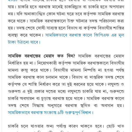
২০১৮
ব্যত্যয় ঘটলেই চাকরি হতে বরখাস্ত বা সাময়িক বরখাস্ত করা
যায়। চাকরি হতে বরখাস্ত মানেই চাকরিচ্যুত বা চাকরি হতে অপসারণ
নয়। যদি অনাকাংঙ্খিত কোন ঘটনা ঘরে তবে কর্তৃপক্ষ সাময়িক বরখাস্ত
করে থাকে। সাময়িক বরখাস্তকালে উক্ত ঘটনার তদন্ত পরিচালনা করা
হয়। তদন্ত শেষে দোষী সাব্যস্ত হলে বিভাগ বা কর্তৃপক্ষ বিভাগীয় শাস্তির
ব্যবস্থা করে থাকেন।
সাময়িকভাবে বরখাস্ত কালে জিপিএফ এর মূল
টাকা উঠানো যাবে।
সাময়িক বরখাস্তের মেয়াদ কত দিন?
সাময়িক বরখাস্তের মেয়াদ
নির্ধারিত হয় না। নিয়োগকারী কর্তৃপক্ষ সাময়িক বরখাস্তকালে বিভাগীয়
মামলা রুজু করে থাকে। বিভাগীয় মামলা নিষ্পত্তি না হওয়া পর্যন্ত
সাময়িক বরখাস্ত কাল চলমান থাকে। বিভাগ বা দাপ্তরিক তদন্ত শেষে
কর্তৃপক্ষ যে শাস্তি নির্ধারণ করে তা দুই ধরনের হয়ে থাকে। লঘুদন্ড ও
গুরুদন্ড এ দুই প্রকার দন্ডের মধ্যে লঘুদন্ডে চাকরি যায় না, গুরুদন্ডে
চাকরি অবসায়ন বা চূড়ান্ত বরখাস্ত হয়ে থাকে। সাময়িক বরখাস্ত কালে
তদন্ত শেষে সিদ্ধান্ত অনুসারে বরখাস্ত স্থগিত বা অবসান হয়।
সাময়িকভাবে বরখাস্ত সংক্রান্ত ৯টি গুরুত্বপূর্ণ বিধান।
চাকরি চলে যাওয়ার জন্য পর্যাপ্ত কারণ থাকতে হবে। ছোট খাত