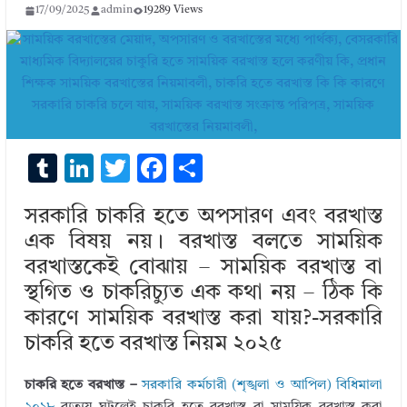
17/09/2025
admin
19289 Views
T
Li
T
F
S
u
n
w
ac
h
সরকারি চাকরি হতে অপসারণ এবং বরখাস্ত
m
k
it
e
ar
এক বিষয় নয়। বরখাস্ত বলতে সাময়িক
bl
e
te
b
e
বরখাস্তকেই বোঝায় – সাময়িক বরখাস্ত বা
r
dI
r
o
স্থগিত ও চাকরিচ্যুত এক কথা নয় – ঠিক কি
n
o
কারণে সাময়িক বরখাস্ত করা যায়?-সরকারি
k
চাকরি হতে বরখাস্ত নিয়ম ২০২৫
চাকরি হতে বরখাস্ত –
সরকারি কর্মচারী (শৃঙ্খলা ও আপিল) বিধিমালা