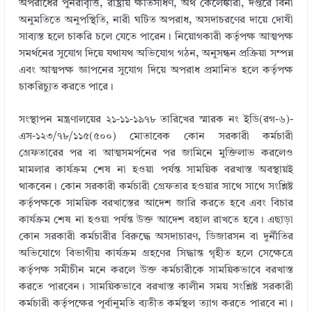
অপরাধের পুনরাবৃত্তি, রাষ্ট্রীয় ক্ষতিসাধণ, অর্থ কেলেঙ্কারী, দপ্তরে বিনা
অনুমতিতে অনুপস্থিতি, নারী ঘটিত অপরাধ, অসদাচরণের দায়ে দোষী
সাব্যস্ত হলে চাকরি চলে যেতে পারেন। নিয়োগকারী কর্তৃপক্ষ আত্মপক্ষ
সমর্থনের সুযোগ দিয়ে যথাযথ অভিযোগ গঠন, অনুসন্ধন প্রক্রিয়া সম্পন্ন
এবং আত্মপক্ষ জ্ঞাপনের সুযোগ দিয়ে অপরাধ প্রমানিত হলে কর্তৃপক্ষ
চাকরিচ্যুত করতে পারে।
সংস্থাপন মন্ত্রণালয়ের ২১-১১-১৯৭৮ তারিখের স্মারক নং ইডি(রগ-৬)-
এস-১২৩/৭৮/১১৫(৫০০) মোতাবেক কোন সরকারী কর্মচারী
গ্রেফতারের পর বা আত্মসমর্পনের পর জামিনে মুক্তিলাভ করলেও
মামলার কার্যক্রম শেষ না হওয়া পর্যন্ত সাময়িক বরখাস্ত অবস্থায়ই
থাকবেন। কোন সরকারী কর্মচারী গ্রেফতার হওয়ার সাথে সাথে সংশ্লিষ্ট
কর্তৃপক্ষকে সাময়িক বরখাস্তের আদেশ জারি করতে হবে এবং বিচার
কার্যক্রম শেষ না হওয়া পর্যন্ত উক্ত আদেশ বহাল রাখতে হবে। এছাড়া
কোন সরকারী কর্মচারীর বিরুদ্ধে অসদাচারণ, ডিজারসন বা দুর্নীতির
অভিযোগে বিভাগীয় কার্যক্রম গ্রহণের সিদ্ধান্ত গৃহীত হলে সেক্ষেত্রে
কর্তৃপক্ষ সমীচীন মনে করলে উক্ত কর্মচারীকে সাময়িকভাবে বরখাস্ত
করতে পারবেন। সাময়িকভাবে বরখাস্ত কালীন সময় সংশ্লিষ্ট সরকারী
কর্মচারী কর্তৃপক্ষের পূর্বানুমতি ব্যতীত কর্মস্থল ত্যাগ করতে পারবে না।