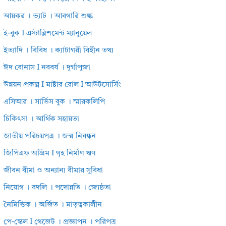
আয়কর । ভ্যাট । আবগারি শুল্ক
ই-বুক I এস্টাব্লিশমেন্ট ম্যানুয়েল
ইত্যাদি । বিবিধ । ক্যাটাগরী বিহীন তথ্য
ঈদ বোনাস I নববর্ষ । দূর্গাপূজা
উন্নয়ন প্রকল্প I মাষ্টার রোল I আউটসোর্সিং
এসিআর । সার্ভিস বুক । স্মারকলিপি
চিকিৎসা । আর্থিক সহায়তা
জাতীয় পরিচয়পত্র । জন্ম নিবন্ধন
জিপিএফ অগ্রিম I গৃহ নির্মাণ ঋণ
জীবন বীমা ও অন্যান্য বীমার সুবিধা
নিয়োগ । বদলি । পদোন্নতি । জ্যেষ্ঠতা
নৈমিত্তিক । অর্জিত । মাতৃত্বকালীন
পে-স্কেল I গেজেট । প্রজ্ঞাপন । পরিপত্র