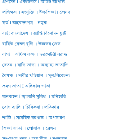
প্রশাসন I একাউন্টস I অডিট আপত্তি
প্রশিক্ষণ । সংযুক্তি । উচ্চশিক্ষা। প্রেষণ
ফর্ম I আবেদনপত্র । নমুনা
বহি: বাংলাদেশ । শ্রান্তি বিনোদন ছুটি
বার্ষিক বেতন বৃদ্ধি । উচ্চতর গ্রেড
বাসা । অফিস কক্ষ । ডরমেটরী বরাদ্দ
বেতন । বাড়ি ভাড়া । অন্যান্য ভাতাদি
বৈষম্য । দাবীর খতিয়ান । পুন:বিবেচনা
ভ্রমণ ভাতা I অধিকাল ভাতা
যানবাহন I জ্বালানি সুবিধা । মনিহারি
রোগ ব্যাধি । চিকিৎসা। প্রতিকার
শাস্তি । সাময়িক বরখাস্ত । অপসারণ
শিক্ষা ভাতা । পোষাক । রেশন