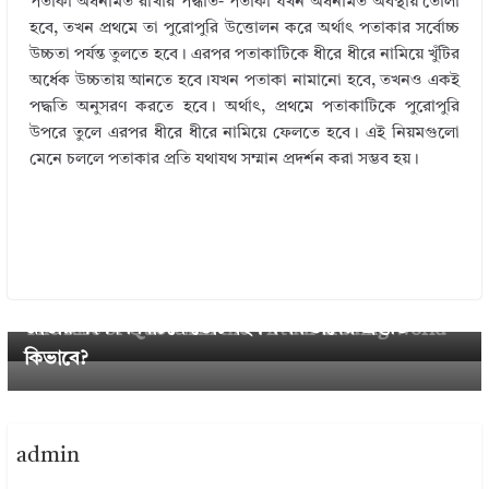
পতাকা অর্ধনমিত রাখার পদ্ধতি- পতাকা যখন অর্ধনমিত অবস্থায় তোলা
হবে, তখন প্রথমে তা পুরোপুরি উত্তোলন করে অর্থাৎ পতাকার সর্বোচ্চ
উচ্চতা পর্যন্ত তুলতে হবে। এরপর পতাকাটিকে ধীরে ধীরে নামিয়ে খুঁটির
অর্ধেক উচ্চতায় আনতে হবে।যখন পতাকা নামানো হবে, তখনও একই
পদ্ধতি অনুসরণ করতে হবে। অর্থাৎ, প্রথমে পতাকাটিকে পুরোপুরি
উপরে তুলে এরপর ধীরে ধীরে নামিয়ে ফেলতে হবে। এই নিয়মগুলো
মেনে চললে পতাকার প্রতি যথাযথ সম্মান প্রদর্শন করা সম্ভব হয়।
Next →
বাংলাদেশ নির্বাচন কমিশনের নির্দেশনা ২০২৫ । ত্রয়োদশ
← Previous
জাতীয় সংসদ নির্বাচনে ভোটগ্রহণ কর্মকর্তাদের প্রস্তুতি
The Rise of Quotex in the Virtual Trading World
কিভাবে?
admin