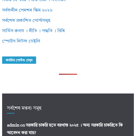
সঞ্চয়পত্র খবর । ক্রয় সীমা । নগদায়ন
সর্বজনীন পেনশন স্কিম ২০২৬
সর্বশেষ প্রকাশিত পোস্টসমূহ
সার্ভিস রুলস । নীতি । পদ্ধতি । বিধি
স্পোর্টস নিউজ ডেইলি
জনপ্রিয় পোস্টগু দেখুন
সর্বশেষ মন্তব্য সমূহ
admin
on
সরকারি চাকরি হতে বরখাস্ত ২০২৫ । অন্য সরকারি চাকরিতে কি
আবেদন করা যায়?