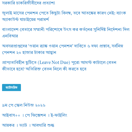
সরকারি চাকরিজীবীদের প্রত্যাশা
জুলাই মাসের পেনশন পেতে কিছুটা বিলম্ব, তবে আতঙ্কের কারণ নেই: ব্যাংক
অ্যাকাউন্ট যাচাইয়ের পরামর্শ
বাংলাদেশ বেতারে সম্মানী পরিশোধে উৎস কর কর্তনের সুনির্দিষ্ট নির্দেশনা দিল
এনবিআর
অবসরপ্রাপ্তদের ‘ওয়ান র‌্যাঙ্ক ওয়ান পেনশন’ দাবিতে ৬ দফা প্রস্তাব, সর্বনিম্ন
পেনশন ২০ হাজার টাকার আহ্বান
প্রাপ্যতাবিহীন ছুটিতে (Leave Not Due) পুরো আগস্ট কাটালে বেতন
কীভাবে হবে? অতিরিক্ত বেতন নিলে কী করতে হবে
ক্যাটাগরিজ
৯ম পে স্কেল নিউজ ২০২৬
আইবাস++ । পে ফিক্সেশন । ই-ফাইলিং
আয়কর । ভ্যাট । আবগারি শুল্ক