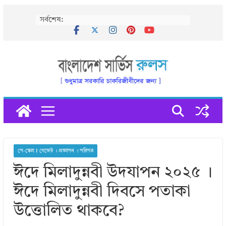
Skip
সর্বশেষ:
to
content
পে-স্কেল I গেজেট । প্রজ্ঞাপন । পরিপত্র
ঈদে মিলাদুন্নবী উদযাপন ২০২৫ ।
ঈদে মিলাদুন্নবী দিবসে পতাকা
উত্তোলিত থাকবে?