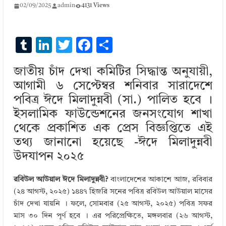
02/09/2025
admin
4131 Views
T
Li
T
F
S
u
n
w
ac
h
জাতীয় চাঁদ দেখা কমিটির সিদ্ধান্ত অনুযায়ী,
m
k
it
e
ar
আগামী ৬ সেপ্টেম্বর শনিবার সারাদেশে
bl
e
te
b
e
পবিত্র ঈদে মিলাদুন্নবী (সা.) পালিত হবে ।
r
dI
r
o
ইসলামিক ফাউন্ডেশনের জনসংযোগ শাখা
n
o
থেকে প্রকাশিত এক প্রেস বিজ্ঞপ্তিতে এই
k
তথ্য জানানো হয়েছে -ঈদে মিলাদুন্নবী
উদযাপন ২০২৫
রবিউল আউয়াল ঈদে মিলাদুন্নবী?
বাংলাদেশের আকাশে আজ, রবিবার
(২৪ আগস্ট, ২০২৫) ১৪৪৭ হিজরি সনের পবিত্র রবিউল আউয়াল মাসের
চাঁদ দেখা যায়নি । ফলে, সোমবার (২৫ আগস্ট, ২০২৫) পবিত্র সফর
মাস ৩০ দিন পূর্ণ হবে । এর পরিপ্রেক্ষিতে, মঙ্গলবার (২৬ আগস্ট,