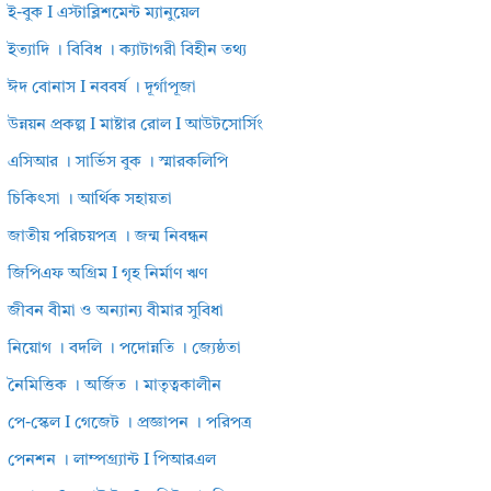
ই-বুক I এস্টাব্লিশমেন্ট ম্যানুয়েল
ইত্যাদি । বিবিধ । ক্যাটাগরী বিহীন তথ্য
ঈদ বোনাস I নববর্ষ । দূর্গাপূজা
উন্নয়ন প্রকল্প I মাষ্টার রোল I আউটসোর্সিং
এসিআর । সার্ভিস বুক । স্মারকলিপি
চিকিৎসা । আর্থিক সহায়তা
জাতীয় পরিচয়পত্র । জন্ম নিবন্ধন
জিপিএফ অগ্রিম I গৃহ নির্মাণ ঋণ
জীবন বীমা ও অন্যান্য বীমার সুবিধা
নিয়োগ । বদলি । পদোন্নতি । জ্যেষ্ঠতা
নৈমিত্তিক । অর্জিত । মাতৃত্বকালীন
পে-স্কেল I গেজেট । প্রজ্ঞাপন । পরিপত্র
পেনশন । লাম্পগ্র্যান্ট I পিআরএল