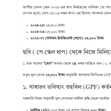
u
n
w
ac
h
জাতীয় বেতন স্কেল ২০১৫-এর ধাপ নির্ধারণের তালিকা (যা আপন
m
k
it
e
ar
দেওয়া হলো: গ্রেড-১৪ (১৪ নম্বর ধাপ) এর হিসাব: আপনার বেত
bl
e
te
b
e
r
dI
r
o
২০২৪-২৫:
১৪,৪০০ টাকা
২০২৫-২৬:
১৫,১২০ টাকা
n
o
২০২৬-২৭ (বর্তমান ইনক্রিমেন্ট লেগে):
১৫,৮৮০ টাকা
k
ছবি ( পে স্কেল ধাপ) থেকে নিজে মিলি
১. বাম পাশের
“গ্রেড”
কলাম থেকে
১৪.
নম্বর সারিতে যান। ২. 
নতুন মূল বেতন
১৫,৮৮০ টাকা
অনুযায়ী আপনার জিপিএফ (GPF) 
১. সাধারণ ভবিষ্যৎ তহবিল (GPF) কর্ত
সরকারি নিয়ম অনুযায়ী মূল বেতনের সর্বনিম্ন
৫%
থেকে সর্বোচ্চ
সর্বনিম্ন (৫%):
৭৯৪ টাকা (বা রাউন্ড ফিগার
৮০০ টাকা
)