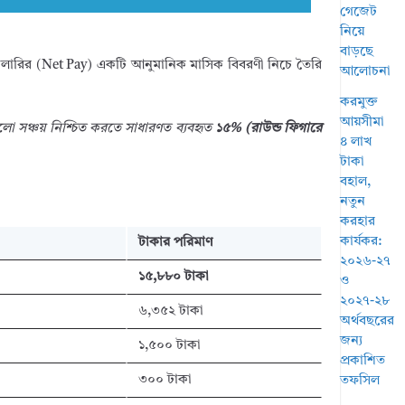
গেজেট
নিয়ে
বাড়ছে
ালারির (Net Pay) একটি আনুমানিক মাসিক বিবরণী নিচে তৈরি
আলোচনা
করমুক্ত
আয়সীমা
ভালো সঞ্চয় নিশ্চিত করতে সাধারণত ব্যবহৃত
১৫% (রাউন্ড ফিগারে
৪ লাখ
টাকা
বহাল,
নতুন
করহার
কার্যকর:
টাকার পরিমাণ
২০২৬-২৭
১৫,৮৮০ টাকা
ও
২০২৭-২৮
৬,৩৫২ টাকা
অর্থবছরের
জন্য
১,৫০০ টাকা
প্রকাশিত
৩০০ টাকা
তফসিল