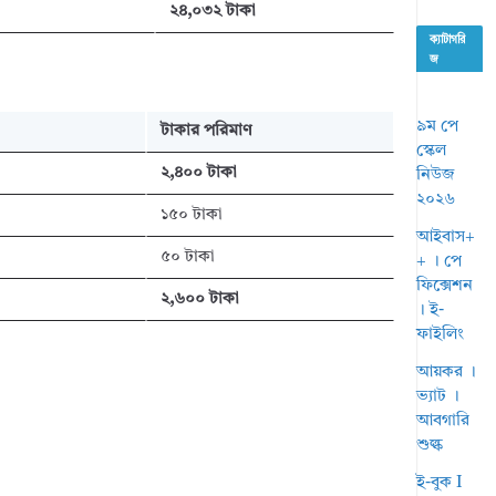
২৪,০৩২ টাকা
ক্যাটাগরি
জ
৯ম পে
টাকার পরিমাণ
স্কেল
২,৪০০ টাকা
নিউজ
২০২৬
১৫০ টাকা
আইবাস+
৫০ টাকা
+ । পে
ফিক্সেশন
২,৬০০ টাকা
। ই-
ফাইলিং
আয়কর ।
ভ্যাট ।
আবগারি
শুল্ক
ই-বুক I