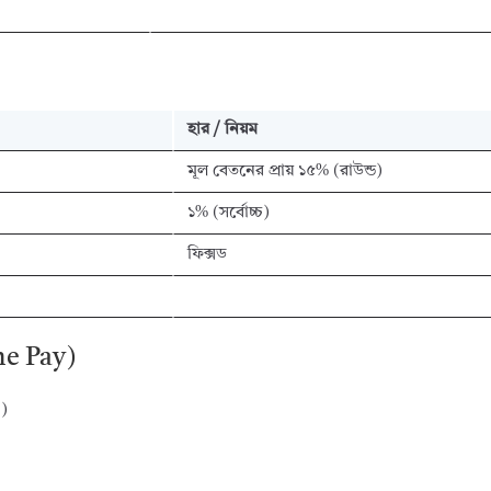
হার / নিয়ম
মূল বেতনের প্রায় ১৫% (রাউন্ড)
১% (সর্বোচ্চ)
ফিক্সড
ome Pay)
)