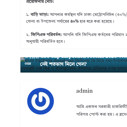
প্রয়োজনীয় নোট:
১.
বাড়ি ভাড়া:
আপনার কর্মস্থল যদি ঢাকা মেট্রোপলিটন (৫০%/৬৫
জেলা বা উপজেলা পর্যায়ের
৪০%
হার ধরে করা হয়েছে।
২.
জিপিএফ পরিবর্তন:
আপনি যদি জিপিএফ কর্তনের পরিমাণ ২,৪
অনুযায়ী পরিবর্তিত হবে।
GPF Slip Inspection Process 2026 । জ
← Previ
ous
নেই শতভাগ মিলে গেল?
admin
আমি একজন সরকারী চাকরিজীবি। 
পরিপত্র পোস্ট করা হয়। এ ব্লগে