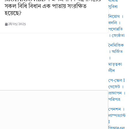
বীমার
সকল বিধি বিধান এক পাতায় সংরক্ষিত
সুবিধা
হয়েছে?
নিয়োগ ।
বদলি ।
28/05/2025
পদোন্নতি
। জ্যেষ্ঠতা
নৈমিত্তিক
। অর্জিত
।
মাতৃত্বকা
লীন
পে-স্কেল I
গেজেট ।
প্রজ্ঞাপন ।
পরিপত্র
পেনশন ।
লাম্পগ্র্যান্ট
I
পিআরএল