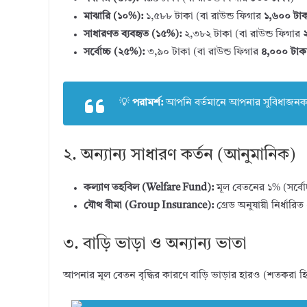
মাঝারি (১০%):
১,৫৮৮ টাকা (বা রাউন্ড ফিগার
১,৬০০ টাক
সাধারণত ব্যবহৃত (১৫%):
২,৩৮২ টাকা (বা রাউন্ড ফিগার
সর্বোচ্চ (২৫%):
৩,৯০ টাকা (বা রাউন্ড ফিগার
৪,০০০ টাক
💡
পরামর্শ:
আপনি বর্তমানে আপনার সুবিধাজনক য
২. অন্যান্য সাধারণ কর্তন (আনুমানিক)
কল্যাণ তহবিল (Welfare Fund):
মূল বেতনের ১% (সর্বো
যৌথ বীমা (Group Insurance):
গ্রেড অনুযায়ী নির্ধারি
৩. বাড়ি ভাড়া ও অন্যান্য ভাতা
আপনার মূল বেতন বৃদ্ধির কারণে বাড়ি ভাড়ার হারও (শতকরা হিসে