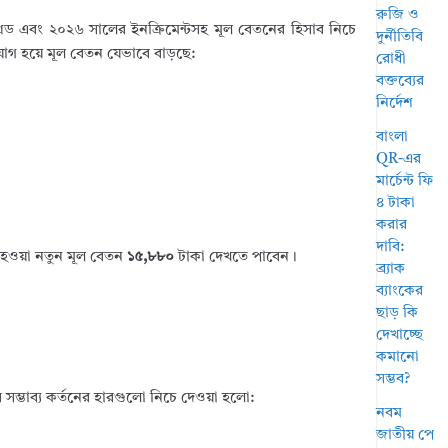
রুজি ও
রেড এবং ২০২৬ সালের ইনক্রিমেন্টসহ মূল বেতনের হিসাব নিচে
দুর্নীতিবি
 যোগ হয়ে মূল বেতন যেভাবে বাড়ছে:
রোধী
বক্তব্যের
নির্দেশ
বাংলা
QR-এর
মার্চেন্ট ফি
৪ টাকা
করার
দাবি:
 হওয়া নতুন মূল বেতন
১৫,৮৮০
টাকা দেখতে পাবেন।
ব্র্যাক
ব্যাংকের
ছাড় কি
দেখাচ্ছে
কমানো
সম্ভব?
সম্ভাব্য কর্তনের হারগুলো নিচে দেওয়া হলো:
নবম
জাতীয় পে