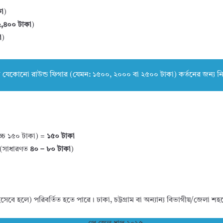
া
)
২,৪০০ টাকা
)
া
)
েকোনো রাউন্ড ফিগার (যেমন: ১৫০০, ২০০০ বা ২৫০০ টাকা) কর্তনের জন্য নি
চ্চ ১৫০ টাকা) =
১৫০ টাকা
ত (সাধারণত
৪০ – ৮০ টাকা
)
বে হলে) পরিবর্তিত হতে পারে। ঢাকা, চট্টগ্রাম বা অন্যান্য বিভাগীয়/জেলা শহ