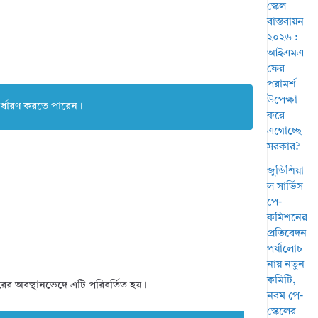
স্কেল
বাস্তবায়ন
২০২৬ :
আইএমএ
ফের
পরামর্শ
উপেক্ষা
র্ধারণ করতে পারেন।
করে
এগোচ্ছে
সরকার?
জুডিশিয়া
ল সার্ভিস
পে-
কমিশনের
প্রতিবেদন
পর্যালোচ
নায় নতুন
কমিটি,
রের অবস্থানভেদে এটি পরিবর্তিত হয়।
নবম পে-
স্কেলের