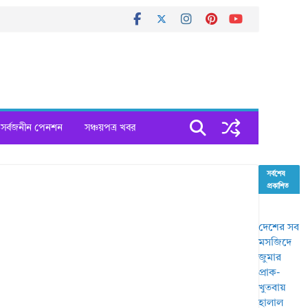
সর্বজনীন পেনশন
সঞ্চয়পত্র খবর
সর্বশেষ
প্রকাশিত
দেশের সব
মসজিদে
জুমার
প্রাক-
খুতবায়
হালাল