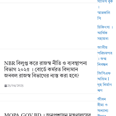
সার্ভিস বুক
।
স্মারকলি
পি
চিকিৎসা ।
আর্থিক
সহায়তা
জাতীয়
পরিচয়পত্র
। জন্ম
NBR বিলুপ্ত করে রাজস্ব নীতি ও ব্যবস্থাপনা
নিবন্ধন
বিভাগ ২০২৫ । বোর্ডে কর্মরত বিদ্যমান
জিপিএফ
জনবল রাজস্ব বিভাগের ন্যস্ত করা হবে?
অগ্রিম I
গৃহ নির্মাণ
25/04/2025
ঋণ
জীবন
বীমা ও
অন্যান্য
MOPA.GOV.BD । জনপ্রশাসন মন্ত্রণালয়ের