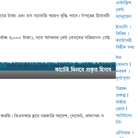
এস্টাব্লিশ
মেন্ট
ার টাকা এবং গ্রস স্যালারি আরও বৃদ্ধি পাবে। উপরের হিসাবটি
ম্যানুয়েল
ইত্যাদি ।
বিবিধ ।
র্বোচ্চ ৪,০০০ টাকা), তবে আপনার নেট বেতনের পরিমাণও সেই
ক্যাটাগরী
বিহীন তথ্য
ঈদ
২ মাসে সমান চাঁদা না দেখালে বিভ্রান্ত হবেন না, লেজার
বোনাস I
কার্ডেই মিলবে প্রকৃত হিসাব
নববর্ষ ।
দূর্গাপূজা
উন্নয়ন
প্রকল্প I
মাষ্টার
রোল I
আউটসো
া করছি। বিএসআর ব্লগে সরকারি আদেশ, গেজেট, প্রজ্ঞাপন ও
র্সিং
এসিআর ।